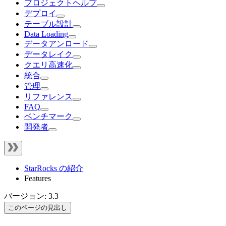
プロジェクトヘルプ
デプロイ
テーブル設計
Data Loading
データアンロード
データレイク
クエリ高速化
統合
管理
リファレンス
FAQ
ベンチマーク
開発者
StarRocks の紹介
Features
バージョン: 3.3
このページの見出し