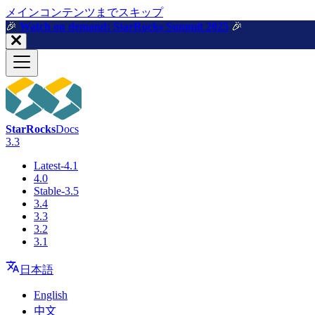
メインコンテンツまでスキップ
🎉️
Watch on demand: StarRocks Summit 2025
🎉️
StarRocks
Docs
3.3
Latest-4.1
4.0
Stable-3.5
3.4
3.3
3.2
3.1
日本語
English
中文