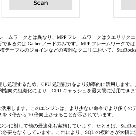
ther フレームワークとは異なり、MPP フレームワークはクエ
操作を実行できるのは Gather ノードのみです。MPP フレーム
ーブルのジョインなどの複雑なクエリにおいて、StarRocks の MP
処理するため、CPU 処理能力をより効率的に活用します。具体的
。列指向の組織化により、CPU キャッシュを最大限に活用で
限に活用します。このエンジンは、より少ない命令でより多くの
 3 倍から 10 倍向上させることが示されています。
対して他の最適化も実施しています。たとえば、StarRocks は Ope
必要をなくしています。これにより、SQL の複雑さが大幅に減