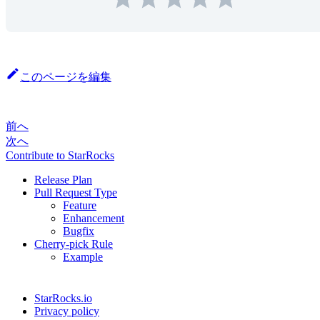
このページを編集
前へ
次へ
Contribute to StarRocks
Release Plan
Pull Request Type
Feature
Enhancement
Bugfix
Cherry-pick Rule
Example
StarRocks.io
Privacy policy