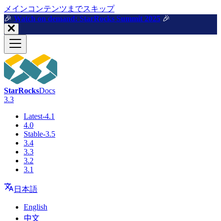
メインコンテンツまでスキップ
🎉️
Watch on demand: StarRocks Summit 2025
🎉️
StarRocks
Docs
3.3
Latest-4.1
4.0
Stable-3.5
3.4
3.3
3.2
3.1
日本語
English
中文