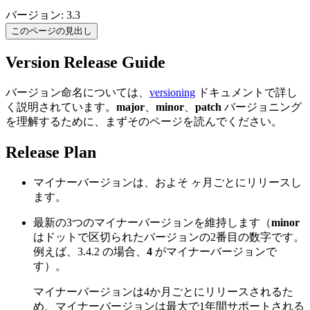
バージョン: 3.3
このページの見出し
Version Release Guide
バージョン命名については、
versioning
ドキュメントで詳し
く説明されています。
major
、
minor
、
patch
バージョニング
を理解するために、まずそのページを読んでください。
Release Plan
マイナーバージョンは、およそ ヶ月ごとにリリースし
ます。
最新の3つのマイナーバージョンを維持します（
minor
はドットで区切られたバージョンの2番目の数字です。
例えば、3.4.2 の場合、
4
がマイナーバージョンで
す）。
マイナーバージョンは4か月ごとにリリースされるた
め、マイナーバージョンは最大で1年間サポートされる