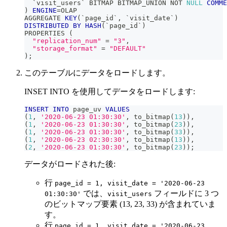
`
visit_users
`
 BITMAP BITMAP_UNION 
NOT
NULL
COMME
)
ENGINE
=
OLAP
AGGREGATE 
KEY
(
`
page_id
`
,
`
visit_date
`
)
DISTRIBUTED
BY
HASH
(
`
page_id
`
)
PROPERTIES 
(
"replication_num"
=
"3"
,
"storage_format"
=
"DEFAULT"
)
;
このテーブルにデータをロードします。
INSET INTO を使用してデータをロードします:
INSERT
INTO
 page_uv 
VALUES
(
1
,
'2020-06-23 01:30:30'
,
 to_bitmap
(
13
)
)
,
(
1
,
'2020-06-23 01:30:30'
,
 to_bitmap
(
23
)
)
,
(
1
,
'2020-06-23 01:30:30'
,
 to_bitmap
(
33
)
)
,
(
1
,
'2020-06-23 02:30:30'
,
 to_bitmap
(
13
)
)
,
(
2
,
'2020-06-23 01:30:30'
,
 to_bitmap
(
23
)
)
;
データがロードされた後:
行
page_id = 1, visit_date = '2020-06-23
では、
フィールドに 3 つ
01:30:30'
visit_users
のビットマップ要素 (13, 23, 33) が含まれていま
す。
行
page_id = 1, visit_date = '2020-06-23