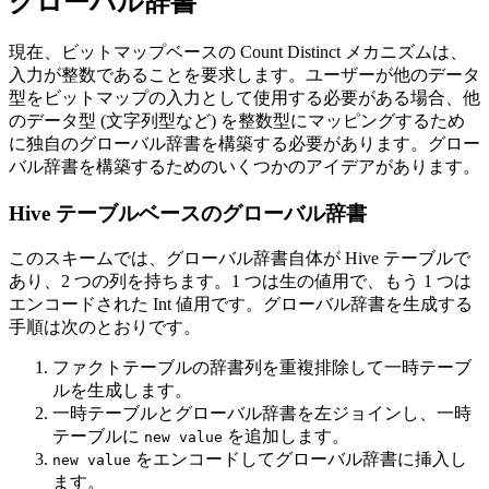
グローバル辞書
現在、ビットマップベースの Count Distinct メカニズムは、
入力が整数であることを要求します。ユーザーが他のデータ
型をビットマップの入力として使用する必要がある場合、他
のデータ型 (文字列型など) を整数型にマッピングするため
に独自のグローバル辞書を構築する必要があります。グロー
バル辞書を構築するためのいくつかのアイデアがあります。
Hive テーブルベースのグローバル辞書
このスキームでは、グローバル辞書自体が Hive テーブルで
あり、2 つの列を持ちます。1 つは生の値用で、もう 1 つは
エンコードされた Int 値用です。グローバル辞書を生成する
手順は次のとおりです。
ファクトテーブルの辞書列を重複排除して一時テーブ
ルを生成します。
一時テーブルとグローバル辞書を左ジョインし、一時
テーブルに
を追加します。
new value
をエンコードしてグローバル辞書に挿入し
new value
ます。