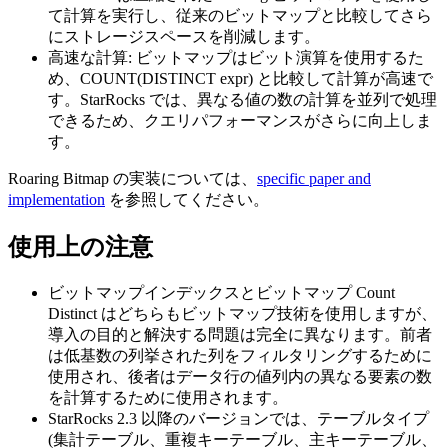
て計算を実行し、従来のビットマップと比較してさら
にストレージスペースを削減します。
高速な計算: ビットマップはビット演算を使用するた
め、COUNT(DISTINCT expr) と比較して計算が高速で
す。StarRocks では、異なる値の数の計算を並列で処理
できるため、クエリパフォーマンスがさらに向上しま
す。
Roaring Bitmap の実装については、
specific paper and
implementation
を参照してください。
使用上の注意
ビットマップインデックスとビットマップ Count
Distinct はどちらもビットマップ技術を使用しますが、
導入の目的と解決する問題は完全に異なります。前者
は低基数の列挙された列をフィルタリングするために
使用され、後者はデータ行の値列内の異なる要素の数
を計算するために使用されます。
StarRocks 2.3 以降のバージョンでは、テーブルタイプ
(集計テーブル、重複キーテーブル、主キーテーブル、