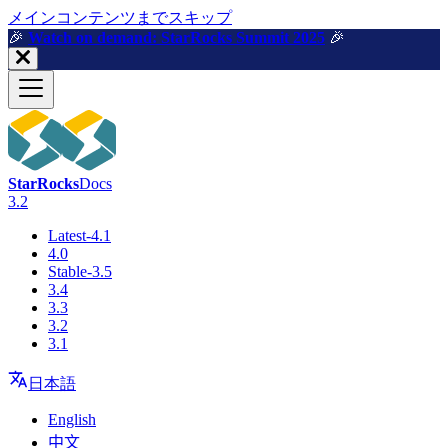
メインコンテンツまでスキップ
🎉️
Watch on demand: StarRocks Summit 2025
🎉️
StarRocks
Docs
3.2
Latest-4.1
4.0
Stable-3.5
3.4
3.3
3.2
3.1
日本語
English
中文