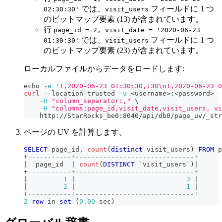
では、
フィールドに 1 つ
02:30:30'
visit_users
のビットマップ要素 (13) が含まれています。
行
page_id = 2, visit_date = '2020-06-23
では、
フィールドに 1 つ
01:30:30'
visit_users
のビットマップ要素 (23) が含まれています。
ローカルファイルからデータをロードします:
echo
-e
'1,2020-06-23 01:30:30,130\n1,2020-06-23 0
curl
 --location-trusted 
-u
<
username
>
:
<
password
>
-
-H
"column_separator:,"
\
-H
"columns:page_id,visit_date,visit_users, vi
    http://StarRocks_be0:8040/api/db0/page_uv/_str
ページの UV を計算します。
SELECT
 page_id
,
count
(
distinct
 visit_users
)
FROM
 p
+
-----------+------------------------------+
|
  page_id  
|
count
(
DISTINCT
`
visit_users
`
)
|
+
-----------+------------------------------+
|
1
|
3
|
|
2
|
1
|
+
-----------+------------------------------+
2
row
in
set
(
0.00
 sec
)