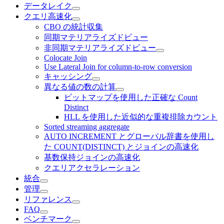
データレイク
クエリ高速化
CBO の統計収集
同期マテリアライズドビュー
非同期マテリアライズドビュー
Colocate Join
Use Lateral Join for column-to-row conversion
キャッシング
異なる値の数の計算
ビットマップを使用した正確な Count
Distinct
HLL を使用した近似的な重複排除カウント
Sorted streaming aggregate
AUTO INCREMENT とグローバル辞書を使用し
た COUNT(DISTINCT) とジョインの高速化
基数保持ジョインの高速化
クエリアクセラレーション
統合
管理
リファレンス
FAQ
ベンチマーク