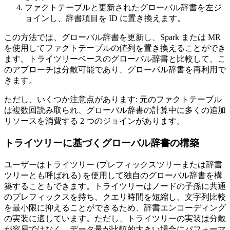
ファクトテーブルと更新されたグローバル辞書を左ジ
ョインし、辞書項目を ID に置き換えます。
この方法では、グローバル辞書を更新し、Spark または MR
を使用してファクトテーブルの値列を置き換えることができ
ます。トライツリーベースのグローバル辞書と比較して、こ
のアプローチは分散可能であり、グローバル辞書を再利用で
きます。
ただし、いくつか注意点があります: 元のファクトテーブル
は複数回読み取られ、グローバル辞書の計算中に多くの追加
リソースを消費する 2 つのジョインがあります。
トライツリーに基づくグローバル辞書の構築
ユーザーはトライツリー (プレフィックスツリーまたは辞書
ツリーとも呼ばれる) を使用して独自のグローバル辞書を構
築することもできます。トライツリーはノードの子孫に共通
のプレフィックスを持ち、クエリ時間を短縮し、文字列比較
を最小限に抑えることができるため、辞書エンコーディング
の実装に適しています。ただし、トライツリーの実装は分散
が容易ではなく、データ量が比較的大きい場合にパフォーマ