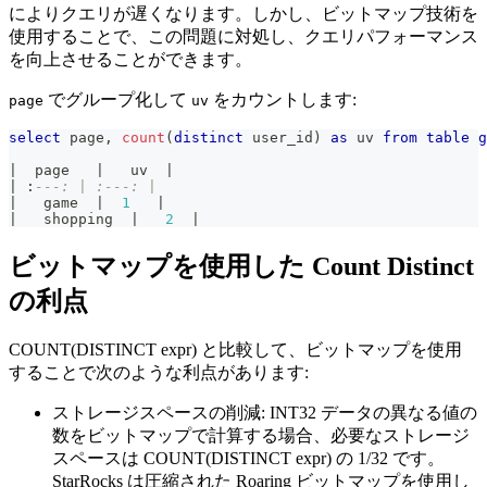
によりクエリが遅くなります。しかし、ビットマップ技術を
使用することで、この問題に対処し、クエリパフォーマンス
を向上させることができます。
でグループ化して
をカウントします:
page
uv
select
 page
,
count
(
distinct
 user_id
)
as
 uv 
from
table
g
|
  page   
|
   uv  
|
|
 :
---: | :---: |
|
   game  
|
1
|
|
   shopping  
|
2
|
ビットマップを使用した Count Distinct
の利点
COUNT(DISTINCT expr) と比較して、ビットマップを使用
することで次のような利点があります:
ストレージスペースの削減: INT32 データの異なる値の
数をビットマップで計算する場合、必要なストレージ
スペースは COUNT(DISTINCT expr) の 1/32 です。
StarRocks は圧縮された Roaring ビットマップを使用し