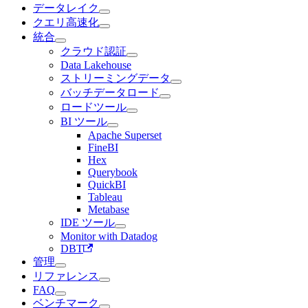
データレイク
クエリ高速化
統合
クラウド認証
Data Lakehouse
ストリーミングデータ
バッチデータロード
ロードツール
BI ツール
Apache Superset
FineBI
Hex
Querybook
QuickBI
Tableau
Metabase
IDE ツール
Monitor with Datadog
DBT
管理
リファレンス
FAQ
ベンチマーク