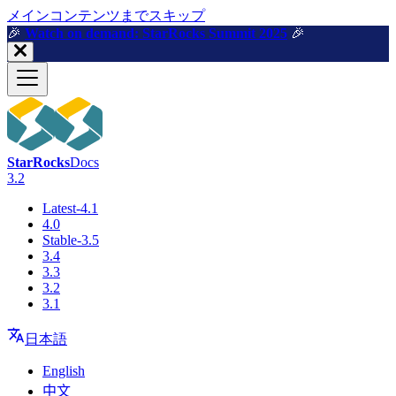
メインコンテンツまでスキップ
🎉️
Watch on demand: StarRocks Summit 2025
🎉️
StarRocks
Docs
3.2
Latest-4.1
4.0
Stable-3.5
3.4
3.3
3.2
3.1
日本語
English
中文