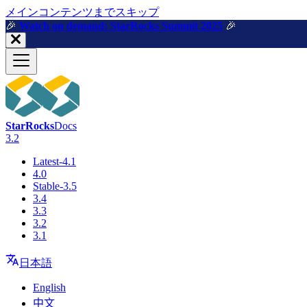
メインコンテンツまでスキップ
🎉️
Watch on demand: StarRocks Summit 2025
🎉️
StarRocks
Docs
3.2
Latest-4.1
4.0
Stable-3.5
3.4
3.3
3.2
3.1
日本語
English
中文