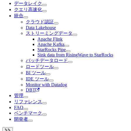
データレイク
クエリ高速化
統合
クラウド認証
Data Lakehouse
ストリーミングデータ
Apache Flink
Apache Kafka
StarRocks Pipe
Sink data from RisingWave to StarRocks
バッチデータロード
ロードツール
BI ツール
IDE ツール
Monitor with Datadog
DBT
管理
リファレンス
FAQ
ベンチマーク
開発者