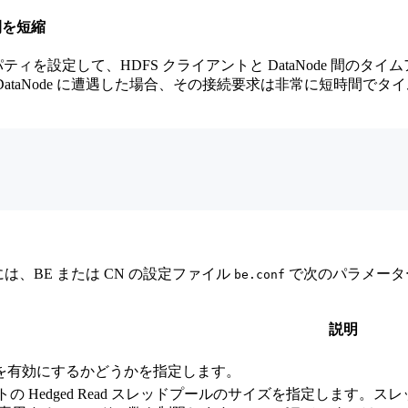
時間を短縮
ティを設定して、HDFS クライアントと DataNode 間
遅い DataNode に遭遇した場合、その接続要求は非常に短時間でタ
るには、BE または CN の設定ファイル
で次のパラメーター
be.conf
説明
d 機能を有効にするかどうかを指定します。
トの Hedged Read スレッドプールのサイズを指定します。スレッ