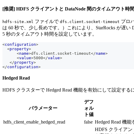
[推奨] HDFS クライアントと DataNode 間のタイムアウト
ファイルで
プロパ
hdfs-site.xml
dfs.client.socket-timeout
は 60 秒で、少し長めです。）これにより、StarRocks が
5 秒のタイムアウト時間を設定しています。
<
configuration
>
<
property
>
<
name
>
dfs.client.socket-timeout
</
name
>
<
value
>
5000
</
value
>
</
property
>
</
configuration
>
Hedged Read
HDFS クラスターで Hedged Read 機能を有効にして設定す
デフ
パラメーター
ォル
ト値
hdfs_client_enable_hedged_read
false
Hedged Rea
HDFS クライアン