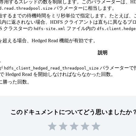
専用するスレッドの数を制限します。このパラメーターは、HD
パラメーターに相当します。
d.read.threadpool.size
ad を開始するまでの待機時間をミリ秒単位で指定します。たとえば
秒以内に返されない場合、HDFS クライアントは直ちに異なるブロッ
S クラスターの
ファイル内の
hdfs-site.xml
dfs.client.hedge
を超える場合、Hedged Read 機能が有効です。
説明
数。
ルが
パラメーターで指
hdfs_client_hedged_read_threadpool_size
Hedged Read を開始しなければならなかった回数。
取りに勝った回数。
このドキュメントについてどう思いましたか