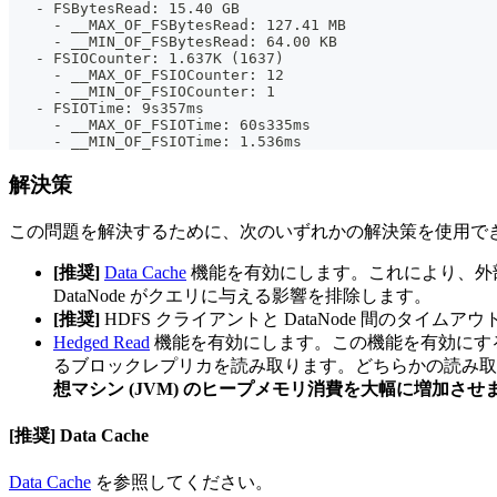
   - FSBytesRead: 15.40 GB
     - __MAX_OF_FSBytesRead: 127.41 MB
     - __MIN_OF_FSBytesRead: 64.00 KB
   - FSIOCounter: 1.637K (1637)
     - __MAX_OF_FSIOCounter: 12
     - __MIN_OF_FSIOCounter: 1
   - FSIOTime: 9s357ms
     - __MAX_OF_FSIOTime: 60s335ms
     - __MIN_OF_FSIOTime: 1.536ms
解決策
この問題を解決するために、次のいずれかの解決策を使用で
[推奨]
Data Cache
機能を有効にします。これにより、外部スト
DataNode がクエリに与える影響を排除します。
[推奨]
HDFS クライアントと DataNode 間のタイムア
Hedged Read
機能を有効にします。この機能を有効にする
るブロックレプリカを読み取ります。どちらかの読み取
想マシン (JVM) のヒープメモリ消費を大幅に増加させ
[推奨] Data Cache
Data Cache
を参照してください。