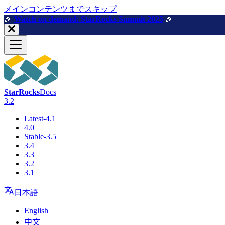
メインコンテンツまでスキップ
🎉️
Watch on demand: StarRocks Summit 2025
🎉️
StarRocks
Docs
3.2
Latest-4.1
4.0
Stable-3.5
3.4
3.3
3.2
3.1
日本語
English
中文