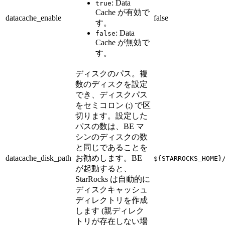
: Data
true
Cache が有効で
datacache_enable
false
す。
: Data
false
Cache が無効で
す。
ディスクのパス。複
数のディスクを設定
でき、ディスクパス
をセミコロン (;) で区
切ります。設定した
パスの数は、BE マ
シンのディスクの数
と同じであることを
datacache_disk_path
お勧めします。BE
${STARROCKS_HOME}
が起動すると、
StarRocks は自動的に
ディスクキャッシュ
ディレクトリを作成
します (親ディレク
トリが存在しない場