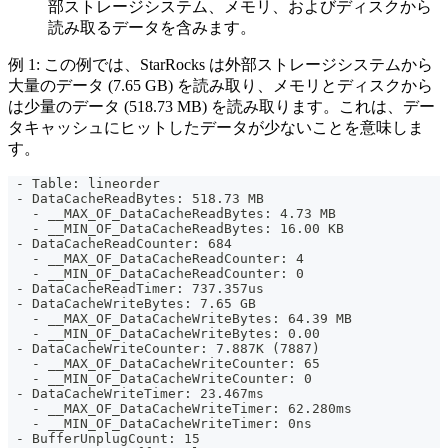
部ストレージシステム、メモリ、およびディスクから
読み取るデータを含みます。
例 1: この例では、StarRocks は外部ストレージシステムから
大量のデータ (7.65 GB) を読み取り、メモリとディスクから
は少量のデータ (518.73 MB) を読み取ります。これは、デー
タキャッシュにヒットしたデータが少ないことを意味しま
す。
 - Table: lineorder
 - DataCacheReadBytes: 518.73 MB
   - __MAX_OF_DataCacheReadBytes: 4.73 MB
   - __MIN_OF_DataCacheReadBytes: 16.00 KB
 - DataCacheReadCounter: 684
   - __MAX_OF_DataCacheReadCounter: 4
   - __MIN_OF_DataCacheReadCounter: 0
 - DataCacheReadTimer: 737.357us
 - DataCacheWriteBytes: 7.65 GB
   - __MAX_OF_DataCacheWriteBytes: 64.39 MB
   - __MIN_OF_DataCacheWriteBytes: 0.00 
 - DataCacheWriteCounter: 7.887K (7887)
   - __MAX_OF_DataCacheWriteCounter: 65
   - __MIN_OF_DataCacheWriteCounter: 0
 - DataCacheWriteTimer: 23.467ms
   - __MAX_OF_DataCacheWriteTimer: 62.280ms
   - __MIN_OF_DataCacheWriteTimer: 0ns
 - BufferUnplugCount: 15