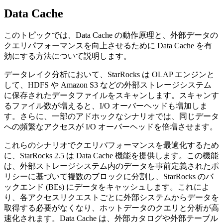
Data Cache
このトピックでは、Data Cache の動作原理と、外部データの
クエリパフォーマンスを向上させるために Data Cache を有
効にする方法について説明します。
データレイク分析において、StarRocks は OLAP エンジンと
して、HDFS や Amazon S3 などの外部ストレージシステム
に保存されたデータファイルをスキャンします。スキャンす
るファイル数が増えると、I/O オーバーヘッドも増加しま
す。さらに、一部のアドホックなシナリオでは、同じデータ
への頻繁なアクセスが I/O オーバーヘッドを倍増させます。
これらのシナリオでクエリパフォーマンスを最適化するため
に、StarRocks 2.5 は Data Cache 機能を提供します。この機能
は、外部ストレージシステム内のデータを事前定義されたポ
リシーに基づいて複数のブロックに分割し、StarRocks のバ
ックエンド (BEs) にデータをキャッシュします。これによ
り、各アクセスリクエストごとに外部システムからデータを
取得する必要がなくなり、ホットデータのクエリと分析が高
速化されます。Data Cache は、外部カタログや外部テーブル