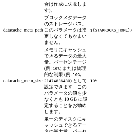
合は作成に失敗しま
す)。
ブロックメタデータ
のストレージパス。
datacache_meta_path
このパラメータは指
${STARROCKS_HOME}
定しなくてもかまい
ません。
メモリにキャッシュ
できるデータの最大
量。パーセンテージ
(例:
) または物理
10%
的な制限 (例:
,
10G
datacache_mem_size
) として
21474836480
10%
設定できます。この
パラメータの値を少
なくとも 10 GB に設
定することをお勧め
します。
単一のディスクにキ
ャッシュできるデー
タの最大量。パーセ