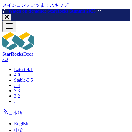
メインコンテンツまでスキップ
🎉️
Watch on demand: StarRocks Summit 2025
🎉️
StarRocks
Docs
3.2
Latest-4.1
4.0
Stable-3.5
3.4
3.3
3.2
3.1
日本語
English
中文