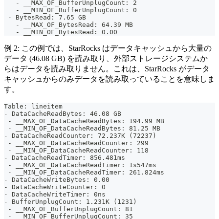
   - __MAX_OF_BufferUnplugCount: 2
   - __MIN_OF_BufferUnplugCount: 0
 - BytesRead: 7.65 GB
   - __MAX_OF_BytesRead: 64.39 MB
   - __MIN_OF_BytesRead: 0.00
例 2: この例では、StarRocks はデータキャッシュから大量の
データ (46.08 GB) を読み取り、外部ストレージシステムか
らはデータを読み取りません。これは、StarRocks がデータ
キャッシュからのみデータを読み取っていることを意味しま
す。
Table: lineitem
- DataCacheReadBytes: 46.08 GB
 - __MAX_OF_DataCacheReadBytes: 194.99 MB
 - __MIN_OF_DataCacheReadBytes: 81.25 MB
- DataCacheReadCounter: 72.237K (72237)
 - __MAX_OF_DataCacheReadCounter: 299
 - __MIN_OF_DataCacheReadCounter: 118
- DataCacheReadTimer: 856.481ms
 - __MAX_OF_DataCacheReadTimer: 1s547ms
 - __MIN_OF_DataCacheReadTimer: 261.824ms
- DataCacheWriteBytes: 0.00 
- DataCacheWriteCounter: 0
- DataCacheWriteTimer: 0ns
- BufferUnplugCount: 1.231K (1231)
 - __MAX_OF_BufferUnplugCount: 81
 - __MIN_OF_BufferUnplugCount: 35