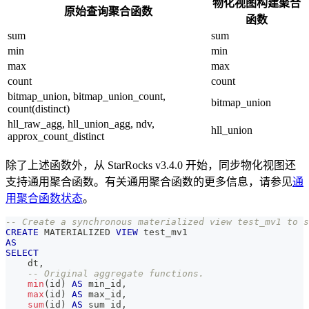
物化视图构建聚合
原始查询聚合函数
函数
sum
sum
min
min
max
max
count
count
bitmap_union, bitmap_union_count,
bitmap_union
count(distinct)
hll_raw_agg, hll_union_agg, ndv,
hll_union
approx_count_distinct
除了上述函数外，从 StarRocks v3.4.0 开始，同步物化视图还
支持通用聚合函数。有关通用聚合函数的更多信息，请参见
通
用聚合函数状态
。
-- Create a synchronous materialized view test_mv1 to s
CREATE
 MATERIALIZED 
VIEW
 test_mv1 
AS
SELECT
    dt
,
-- Original aggregate functions.
min
(
id
)
AS
 min_id
,
max
(
id
)
AS
 max_id
,
sum
(
id
)
AS
 sum_id
,