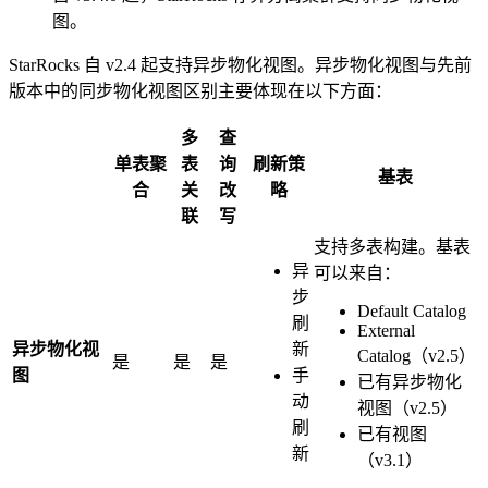
图。
StarRocks 自 v2.4 起支持异步物化视图。异步物化视图与先前
版本中的同步物化视图区别主要体现在以下方面：
多
查
单表聚
表
询
刷新策
基表
合
关
改
略
联
写
支持多表构建。基表
异
可以来自：
步
Default Catalog
刷
External
异步物化视
新
Catalog（v2.5）
是
是
是
图
手
已有异步物化
动
视图（v2.5）
刷
已有视图
新
（v3.1）