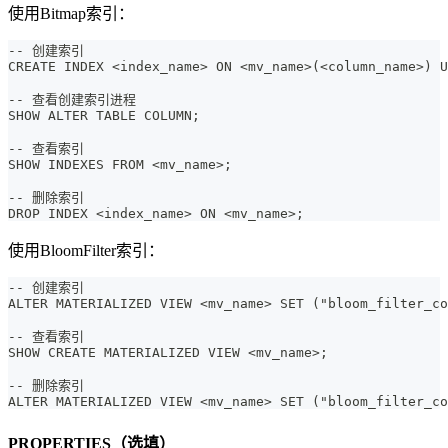
使用Bitmap索引：
-- 创建索引
CREATE INDEX <index_name> ON <mv_name>(<column_name>) U
-- 查看创建索引进程
SHOW ALTER TABLE COLUMN;
-- 查看索引
SHOW INDEXES FROM <mv_name>;
-- 删除索引
DROP INDEX <index_name> ON <mv_name>;
使用BloomFilter索引：
-- 创建索引
ALTER MATERIALIZED VIEW <mv_name> SET ("bloom_filter_co
-- 查看索引
SHOW CREATE MATERIALIZED VIEW <mv_name>;
-- 删除索引
ALTER MATERIALIZED VIEW <mv_name> SET ("bloom_filter_co
PROPERTIES（选填）