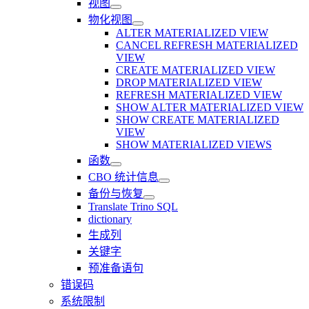
视图
物化视图
ALTER MATERIALIZED VIEW
CANCEL REFRESH MATERIALIZED
VIEW
CREATE MATERIALIZED VIEW
DROP MATERIALIZED VIEW
REFRESH MATERIALIZED VIEW
SHOW ALTER MATERIALIZED VIEW
SHOW CREATE MATERIALIZED
VIEW
SHOW MATERIALIZED VIEWS
函数
CBO 统计信息
备份与恢复
Translate Trino SQL
dictionary
生成列
关键字
预准备语句
错误码
系统限制