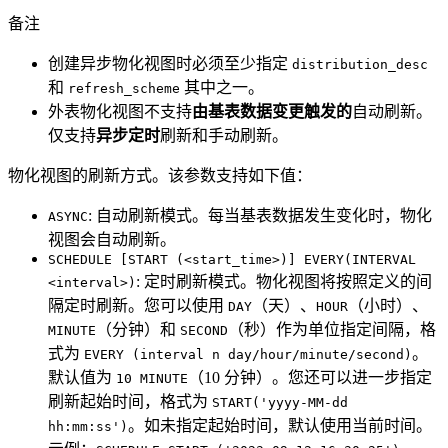
备注
创建异步物化视图时必须至少指定
distribution_desc
和
其中之一。
refresh_scheme
外表物化视图不支持
由基表数据变更触发的
自动刷新。
仅支持
异步定时
刷新和手动刷新。
物化视图的刷新方式。该参数支持如下值：
: 自动刷新模式。每当基表数据发生变化时，物化
ASYNC
视图会自动刷新。
SCHEDULE [START (<start_time>)] EVERY(INTERVAL
: 定时刷新模式。物化视图将按照定义的间
<interval>)
隔定时刷新。您可以使用
（天）、
（小时）、
DAY
HOUR
（分钟）和
（秒）作为单位指定间隔，格
MINUTE
SECOND
式为
。
EVERY (interval n day/hour/minute/second)
默认值为
（10 分钟）。您还可以进一步指定
10 MINUTE
刷新起始时间，格式为
START('yyyy-MM-dd
。如未指定起始时间，默认使用当前时间。
hh:mm:ss')