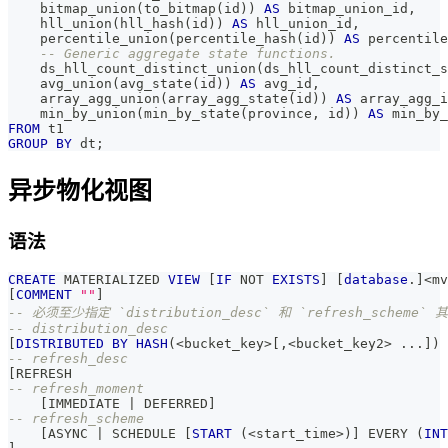
    bitmap_union
(
to_bitmap
(
id
)
)
AS
 bitmap_union_id
,
    hll_union
(
hll_hash
(
id
)
)
AS
 hll_union_id
,
    percentile_union
(
percentile_hash
(
id
)
)
AS
 percentile
-- Generic aggregate state functions.
    ds_hll_count_distinct_union
(
ds_hll_count_distinct_s
    avg_union
(
avg_state
(
id
)
)
AS
 avg_id
,
    array_agg_union
(
array_agg_state
(
id
)
)
AS
 array_agg_i
    min_by_union
(
min_by_state
(
province
,
 id
)
)
AS
 min_by_
FROM
 t1
GROUP
BY
 dt
;
异步物化视图
语法
CREATE
 MATERIALIZED 
VIEW
[
IF
NOT
EXISTS
]
[
database
.
]
<
mv
[
COMMENT
""
]
-- 必须至少指定 `distribution_desc` 和 `refresh_scheme`
-- distribution_desc
[
DISTRIBUTED
BY
HASH
(
<
bucket_key
>
[
,
<
bucket_key2
>
.
.
.
]
)
-- refresh_desc
[
REFRESH 
-- refresh_moment
[
IMMEDIATE 
|
 DEFERRED
]
-- refresh_scheme
[
ASYNC 
|
 SCHEDULE 
[
START
(
<
start_time
>
)
]
 EVERY 
(
INT