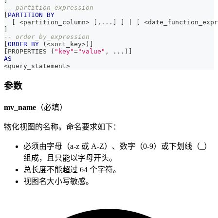
]
-- partition_expression
[
PARTITION
BY
[
<
partition_column
>
[
,
.
.
.
]
]
|
[
<
date_function_expr
]
-- order_by_expression
[
ORDER
BY
(
<
sort_key
>
)
]
[
PROPERTIES 
(
"key"
=
"value"
,
.
.
.
)
]
AS
<
query_statement
>
参数
mv_name
（必填）
物化视图的名称。命名要求如下：
必须由字母（a-z 或 A-Z）、数字（0-9）或下划线（_）
组成，且只能以字母开头。
总长度不能超过 64 个字符。
视图名大小写敏感。