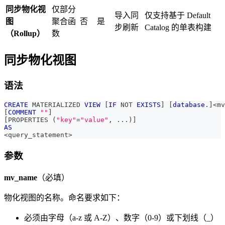
同步物化视
仅部分
导入同
仅支持基于 Default
图
聚合函
否
是
步刷新
Catalog 的单表构建
（Rollup）
数
同步物化视图
语法
CREATE
 MATERIALIZED 
VIEW
[
IF
NOT
EXISTS
]
[
database
.
]
<
mv
[
COMMENT
""
]
[
PROPERTIES 
(
"key"
=
"value"
,
.
.
.
)
]
AS
<
query_statement
>
参数
mv_name
（必填）
物化视图的名称。命名要求如下：
必须由字母（a-z 或 A-Z）、数字（0-9）或下划线（_）