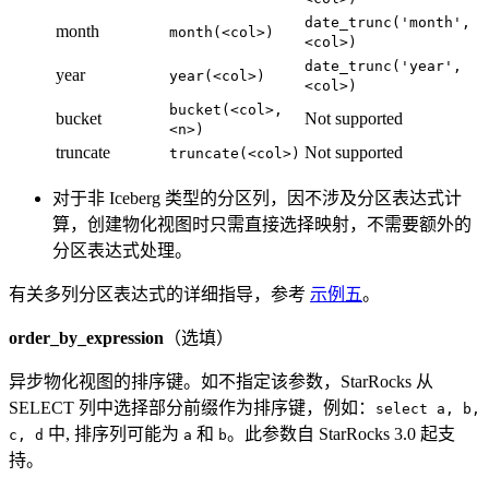
date_trunc('month',
month
month(<col>)
<col>)
date_trunc('year',
year
year(<col>)
<col>)
bucket(<col>,
bucket
Not supported
<n>)
truncate
Not supported
truncate(<col>)
对于非 Iceberg 类型的分区列，因不涉及分区表达式计
算，创建物化视图时只需直接选择映射，不需要额外的
分区表达式处理。
有关多列分区表达式的详细指导，参考
示例五
。
order_by_expression
（选填）
异步物化视图的排序键。如不指定该参数，StarRocks 从
SELECT 列中选择部分前缀作为排序键，例如：
select a, b,
中, 排序列可能为
和
。此参数自 StarRocks 3.0 起支
c, d
a
b
持。