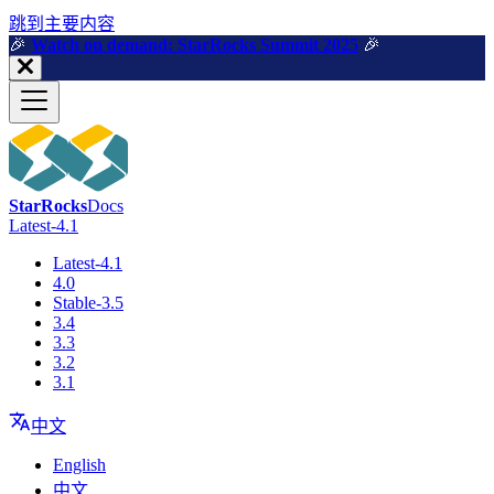
跳到主要内容
🎉️
Watch on demand: StarRocks Summit 2025
🎉️
StarRocks
Docs
Latest-4.1
Latest-4.1
4.0
Stable-3.5
3.4
3.3
3.2
3.1
中文
English
中文