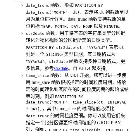
函数：形如
date_trunc
PARTITION BY
，表示将
列截断至以
date_trunc("MONTH", dt)
dt
月为单位进行分区。date_trunc 函数支持截断的单
位包括
、
、
、
以及
。
YEAR
MONTH
DAY
HOUR
MINUTE
函数：用于将基表的字符串类型分区键
str2date
转化为物化视图的分区键所需的日期类型。
表示
PARTITION BY str2date(dt, "%Y%m%d")
dt
列是一个 STRING 类型日期，其日期格式为
。
函数支持多种日期格式。更
"%Y%m%d"
str2date
多信息，参考
str2date
。自 v3.1.4 起支持。
函数：从 v3.1 开始，您可以进一步使
time_slice
用 time_slice 函数根据指定的时间粒度周期，将给
定的时间转化到其所在的时间粒度周期的起始或结
束时刻，例如
PARTITION BY
date_trunc("MONTH", time_slice(dt, INTERVAL
，其中 time_slice 的时间粒度必须比
7 DAY))
的时间粒度更细。你可以使用它们来
date_trunc
指定一个比分区键更细时间粒度的 GROUP BY
列，例如，
GROUP BY time_slice(dt, INTERVAL 1