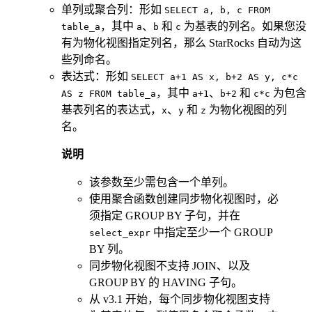
单列或聚合列：形如
SELECT a, b, c FROM
，其中
、
和
为基表的列名。如果您没
table_a
a
b
c
有为物化视图指定列名，那么 StarRocks 自动为这
些列命名。
表达式：形如
SELECT a+1 AS x, b+2 AS y, c*c
，其中
、
和
为包含
AS z FROM table_a
a+1
b+2
c*c
基表列名的表达式，
、
和
为物化视图的列
x
y
z
名。
说明
该参数至少需包含一个单列。
使用聚合函数创建同步物化视图时，必
须指定 GROUP BY 子句，并在
中指定至少一个 GROUP
select_expr
BY 列。
同步物化视图不支持 JOIN、以及
GROUP BY 的 HAVING 子句。
从 v3.1 开始，每个同步物化视图支持