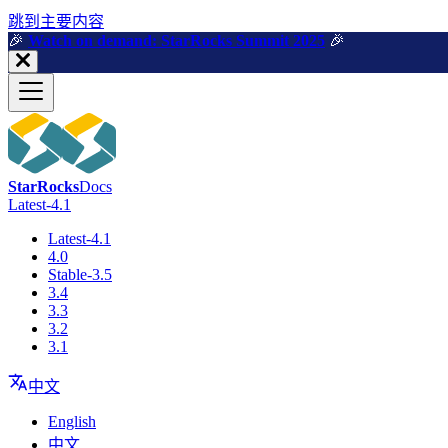
跳到主要内容
🎉️
Watch on demand: StarRocks Summit 2025
🎉️
StarRocks
Docs
Latest-4.1
Latest-4.1
4.0
Stable-3.5
3.4
3.3
3.2
3.1
中文
English
中文