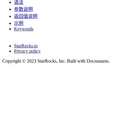
语法
参数说明
返回值说明
示例
Keywords
StarRocks.io
Privacy policy
Copyright © 2023 StarRocks, Inc. Built with Docusaurus.