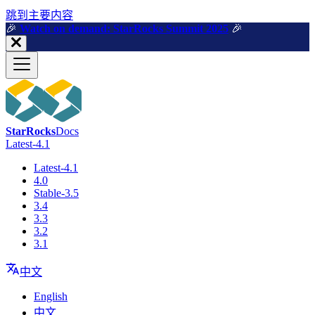
跳到主要内容
🎉️
Watch on demand: StarRocks Summit 2025
🎉️
StarRocks
Docs
Latest-4.1
Latest-4.1
4.0
Stable-3.5
3.4
3.3
3.2
3.1
中文
English
中文