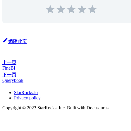
编辑此页
上一页
FineBI
下一页
Querybook
StarRocks.io
Privacy policy
Copyright © 2023 StarRocks, Inc. Built with Docusaurus.