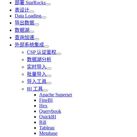
部署 StarRocks
表设计
Data Loading
导出数据
数据湖
查询加速
外部系统集成
CSP 认证鉴权
数据湖分析
实时导入
批量导入
导入工具
BI 工具
Apache Superset
FineBI
Hex
Querybook
QuickBI
Rill
Tableau
Metabase