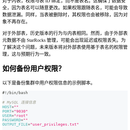
对于内表，权限与表 ID 绑定，而不是表名。这确保了数据安
全，因为表名可以随意更改。如果权限跟随表名，可能会导致
数据泄漏。同样，当表被删除时，其权限也会被移除，因为对
象不再存在。
对于外部表，历史版本的行为与内表相同。然而，由于外部表
元数据不由 StarRocks 管理，可能会出现延迟或权限丢失。为
了解决这个问题，未来版本将对外部表使用基于表名的权限管
理，这与预期行为一致。
如何备份用户权限？
以下是备份集群中用户权限信息的示例脚本。
#!/bin/bash
# MySQL 连接信息
HOST
=
""
PORT
=
"9030"
USER
=
"root"
PASSWORD
=
""
OUTPUT_FILE
=
"user_privileges.txt"