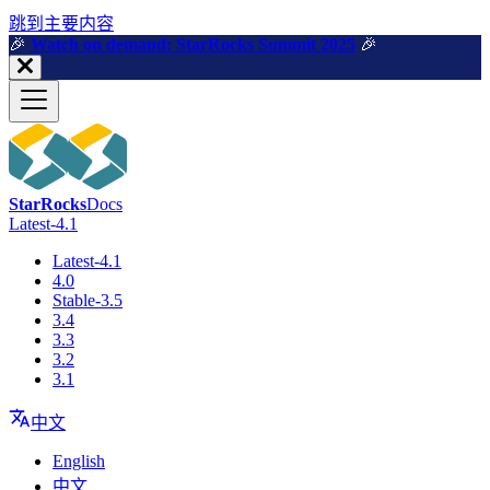
跳到主要内容
🎉️
Watch on demand: StarRocks Summit 2025
🎉️
StarRocks
Docs
Latest-4.1
Latest-4.1
4.0
Stable-3.5
3.4
3.3
3.2
3.1
中文
English
中文