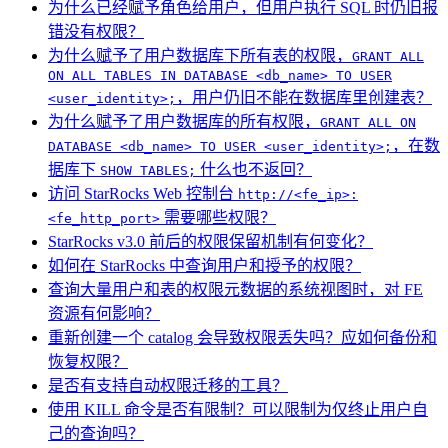
为什么已经赋予角色给用户，但用户执行 SQL 时仍旧报
错没有权限？
为什么赋予了用户数据库下所有表的权限，
GRANT ALL
ON ALL TABLES IN DATABASE <db_name> TO USER
，用户仍旧不能在数据库里创建表？
<user_identity>;
为什么赋予了用户数据库的所有权限，
GRANT ALL ON
，在数
DATABASE <db_name> TO USER <user_identity>;
据库下
什么也不返回？
SHOW TABLES;
访问 StarRocks Web 控制台
http://<fe_ip>:
需要哪些权限？
<fe_http_port>
StarRocks v3.0 前后的权限保留机制有何变化？
如何在 StarRocks 中查询用户和授予的权限？
查询大量用户和表的权限元数据的系统视图时，对 FE
资源有何影响？
重新创建一个 catalog 会导致权限丢失吗？应如何备份和
恢复权限？
是否有支持自动权限迁移的工具？
使用 KILL 命令是否有限制？可以限制为仅终止用户自
己的查询吗？