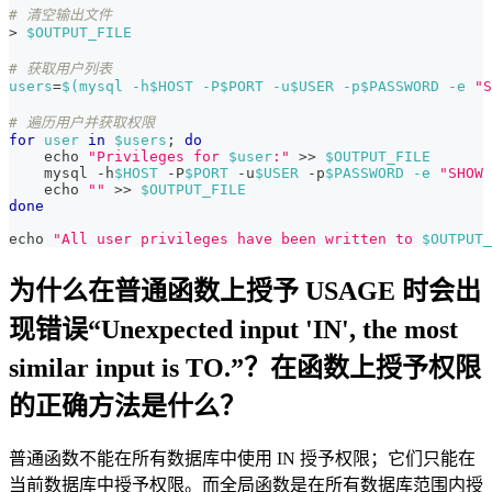
# 清空输出文件
>
$OUTPUT_FILE
# 获取用户列表
users
=
$(
mysql -h$HOST -P$PORT -u
$USER
 -p$PASSWORD 
-e
"S
# 遍历用户并获取权限
for
user
in
$users
;
do
echo
"Privileges for 
$user
:"
>>
$OUTPUT_FILE
    mysql -h
$HOST
 -P
$PORT
 -u
$USER
 -p
$PASSWORD
-e
"SHOW 
echo
""
>>
$OUTPUT_FILE
done
echo
"All user privileges have been written to 
$OUTPUT_
为什么在普通函数上授予 USAGE 时会出
现错误“Unexpected input 'IN', the most
similar input is TO.”？在函数上授予权限
的正确方法是什么？
普通函数不能在所有数据库中使用 IN 授予权限；它们只能在
当前数据库中授予权限。而全局函数是在所有数据库范围内授