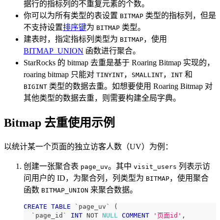
据行的指标列的不重复元素的个数。
你可以为所有类型的表设置
类型的指标列，但是
BITMAP
不支持设置
排序键
为
类型。
BITMAP
建表时，指定指标列类型为
，使用
BITMAP
BITMAP_UNION
函数进行聚合。
StarRocks 的 bitmap 去重是基于 Roaring Bitmap 实现的，
roaring bitmap 只能对
，
，
和
TINYINT
SMALLINT
INT
类型的数据去重。如想要使用 Roaring Bitmap 对
BIGINT
其他类型的数据去重，则需要构建全局字典。
Bitmap 去重使用示例
以统计某一个页面的独立访客人数（UV）为例：
创建一张聚合表
。其中
列表示访
page_uv
visit_users
问用户的 ID，为聚合列，列类型为
，使用聚合
BITMAP
函数
来聚合数据。
BITMAP_UNION
CREATE
TABLE
`
page_uv
`
(
`
page_id
`
INT
NOT
NULL
COMMENT
'页面id'
,