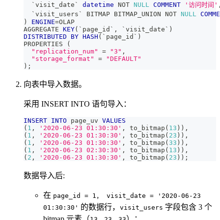
`
visit_date
`
datetime
NOT
NULL
COMMENT
'访问时间'
`
visit_users
`
 BITMAP BITMAP_UNION 
NOT
NULL
COMME
)
ENGINE
=
OLAP
AGGREGATE 
KEY
(
`
page_id
`
,
`
visit_date
`
)
DISTRIBUTED
BY
HASH
(
`
page_id
`
)
PROPERTIES 
(
"replication_num"
=
"3"
,
"storage_format"
=
"DEFAULT"
)
;
向表中导入数据。
采用 INSERT INTO 语句导入：
INSERT
INTO
 page_uv 
VALUES
(
1
,
'2020-06-23 01:30:30'
,
 to_bitmap
(
13
)
)
,
(
1
,
'2020-06-23 01:30:30'
,
 to_bitmap
(
23
)
)
,
(
1
,
'2020-06-23 01:30:30'
,
 to_bitmap
(
33
)
)
,
(
1
,
'2020-06-23 02:30:30'
,
 to_bitmap
(
13
)
)
,
(
2
,
'2020-06-23 01:30:30'
,
 to_bitmap
(
23
)
)
;
数据导入后:
在
page_id = 1， visit_date = '2020-06-23
的数据行，
字段包含 3 个
01:30:30'
visit_users
bitmap 元素（
）；
13，23，33