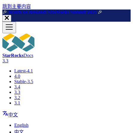
跳到主要内容
🎉️
Watch on demand: StarRocks Summit 2025
🎉️
StarRocks
Docs
3.3
Latest-4.1
4.0
Stable-3.5
3.4
3.3
3.2
3.1
中文
English
中文