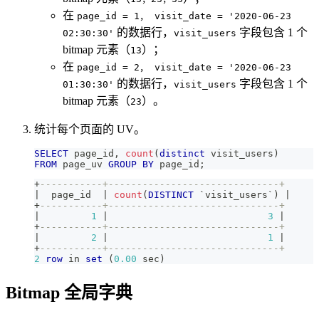
在
page_id = 1， visit_date = '2020-06-23
的数据行，
字段包含 1 个
02:30:30'
visit_users
bitmap 元素（
）；
13
在
page_id = 2， visit_date = '2020-06-23
的数据行，
字段包含 1 个
01:30:30'
visit_users
bitmap 元素（
）。
23
统计每个页面的 UV。
SELECT
 page_id
,
count
(
distinct
 visit_users
)
FROM
 page_uv 
GROUP
BY
 page_id
;
+
-----------+------------------------------+
|
  page_id  
|
count
(
DISTINCT
`
visit_users
`
)
|
+
-----------+------------------------------+
|
1
|
3
|
+
-----------+------------------------------+
|
2
|
1
|
+
-----------+------------------------------+
2
row
in
set
(
0.00
 sec
)
Bitmap 全局字典