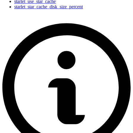
starlet_use_star_cache
starlet_star_cache_disk_size_percent