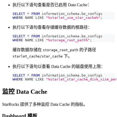
执行以下语句查看是否已启用 Data Cache：
SELECT
*
FROM
 information_schema
.
be_configs 
WHERE
 NAME 
LIKE
"%starlet_use_star_cache%"
;
执行以下语句查看存储缓存数据的根路径：
SELECT
*
FROM
 information_schema
.
be_configs 
WHERE
 NAME 
LIKE
"%storage_root_path%"
;
缓存数据存储在
的子路径
storage_root_path
下。
starlet_cache/star_cache
执行以下语句以查看 Data Cache 的磁盘使用上限：
SELECT
*
FROM
 information_schema
.
be_configs 
WHERE
 NAME 
LIKE
"%starlet_star_cache_disk_size_per
监控 Data Cache
StarRocks 提供了多种监控 Data Cache 的指标。
Dashboard 模板