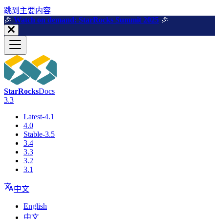
跳到主要内容
🎉️
Watch on demand: StarRocks Summit 2025
🎉️
StarRocks
Docs
3.3
Latest-4.1
4.0
Stable-3.5
3.4
3.3
3.2
3.1
中文
English
中文