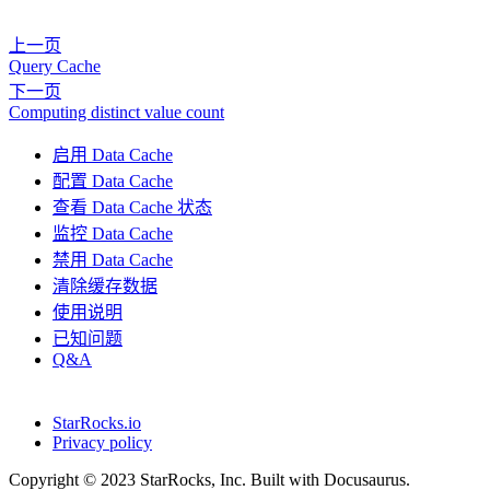
上一页
Query Cache
下一页
Computing distinct value count
启用 Data Cache
配置 Data Cache
查看 Data Cache 状态
监控 Data Cache
禁用 Data Cache
清除缓存数据
使用说明
已知问题
Q&A
StarRocks.io
Privacy policy
Copyright © 2023 StarRocks, Inc. Built with Docusaurus.