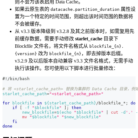
则不会为该表启用 Data Cache。
如果云原生表的
属性设
datacache.partition_duration
置为一个特定的时间范围，则超出该时间范围的数据将
不会被缓存。
从 v3.3 版本降级到 v3.2.8 及其之前版本时，如需复用先
前缓存数据，需要手动修改
starlet_cache
目录下
Blockfile 文件名，将文件名格式从
blockfile_{n}.
改为
，即去掉版本后缀。
{version}
blockfile_{n}
v3.2.9 及以后版本自动兼容 v3.3 文件名格式，无需手动
执行该操作。您可使用以下脚本进行批量修改：
#!/bin/bash
# 将 <starlet_cache_path> 替换为集群的 Data Cache 目录，例如 /
starlet_cache_path
=
"<starlet_cache_path>"
for
blockfile
in
${starlet_cache_path}
/blockfile_*
;
do
if
[
-f
"
$blockfile
"
]
;
then
new_blockfile
=
$(
echo
"
$blockfile
"
|
cut
 -d
'.'
-
mv
"
$blockfile
"
"
$new_blockfile
"
fi
done