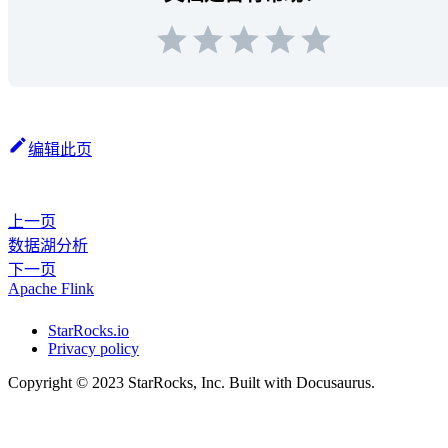
编辑此页
上一页
数据湖分析
下一页
Apache Flink
StarRocks.io
Privacy policy
Copyright © 2023 StarRocks, Inc. Built with Docusaurus.