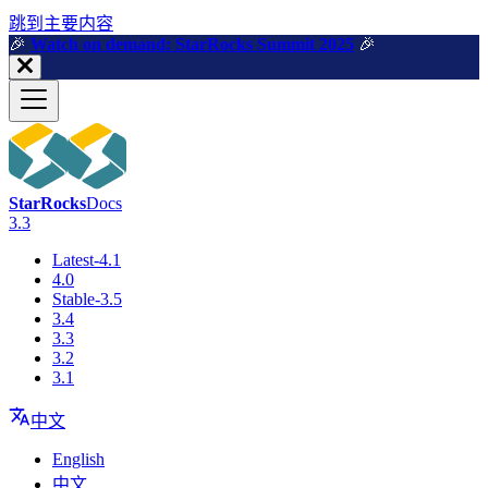
跳到主要内容
🎉️
Watch on demand: StarRocks Summit 2025
🎉️
StarRocks
Docs
3.3
Latest-4.1
4.0
Stable-3.5
3.4
3.3
3.2
3.1
中文
English
中文