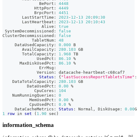
               BePort: 
4448
             HttpPort: 
4449
             BrpcPort: 
4451
        LastStartTime: 
2023
-
12
-
13
20
:
09
:
30
        LastHeartbeat: 
2023
-
12
-
13
20
:
10
:
43
                Alive: 
true
 SystemDecommissioned: 
false
ClusterDecommissioned: 
false
            TabletNum: 
48
     DataUsedCapacity: 
0.000
 B
        AvailCapacity: 
280.103
 GB
        TotalCapacity: 
1.968
 TB
              UsedPct: 
86.10
%
       MaxDiskUsedPct: 
86.10
%
               ErrMsg:
              Version: datacache
-
heartbeat
-
c68caf7
Status
: {
"lastSuccessReportTabletsTime"
:
    DataTotalCapacity: 
280.103
 GB
          DataUsedPct: 
0.00
%
             CpuCores: 
104
    NumRunningQueries: 
0
           MemUsedPct: 
0.00
%
           CpuUsedPct: 
0.0
%
     DataCacheMetrics: 
Status
: Normal
,
 DiskUsage: 
0.00
G
1
row
in
set
(
1.90
 sec
)
information_schema