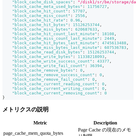
"block_cache_disk_spaces"
:
"/disk1/sr/be/storage/da
"block_cache_meta_used_bytes"
:
11756727
,
"block_cache_hit_count"
:
57707
,
"block_cache_miss_count"
:
2556
,
"block_cache_hit_rate"
:
0.96
,
"block_cache_hit_bytes"
:
15126253744
,
"block_cache_miss_bytes"
:
620687633
,
"block_cache_hit_count_last_minute"
:
18108
,
"block_cache_miss_count_last_minute"
:
2449
,
"block_cache_hit_bytes_last_minute"
:
4745613488
,
"block_cache_miss_bytes_last_minute"
:
607536783
,
"block_cache_read_disk_bytes"
:
15126253744
,
"block_cache_write_bytes"
:
11338218093
,
"block_cache_write_success_count"
:
43377
,
"block_cache_write_fail_count"
:
36394
,
"block_cache_remove_bytes"
:
0
,
"block_cache_remove_success_count"
:
0
,
"block_cache_remove_fail_count"
:
0
,
"block_cache_current_reading_count"
:
0
,
"block_cache_current_writing_count"
:
0
,
"block_cache_current_removing_count"
:
0
}
メトリクスの説明
Metric
Description
Page Cache の現在のメモ
page_cache_mem_quota_bytes