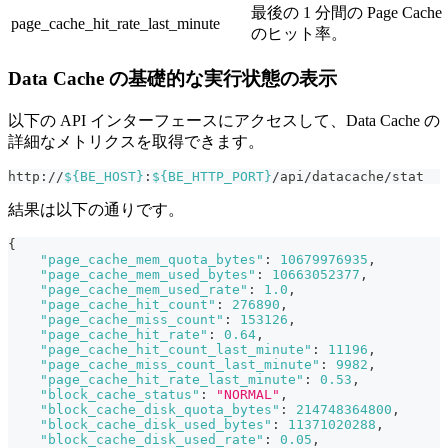
最後の 1 分間の Page Cache
page_cache_hit_rate_last_minute
のヒット率。
Data Cache の基礎的な実行状態の表示
以下の API インターフェースにアクセスして、Data Cache の
詳細なメトリクスを取得できます。
http://
${BE_HOST}
:
${BE_HTTP_PORT}
/api/datacache/stat
結果は以下の通りです。
{
"page_cache_mem_quota_bytes"
:
10679976935
,
"page_cache_mem_used_bytes"
:
10663052377
,
"page_cache_mem_used_rate"
:
1.0
,
"page_cache_hit_count"
:
276890
,
"page_cache_miss_count"
:
153126
,
"page_cache_hit_rate"
:
0.64
,
"page_cache_hit_count_last_minute"
:
11196
,
"page_cache_miss_count_last_minute"
:
9982
,
"page_cache_hit_rate_last_minute"
:
0.53
,
"block_cache_status"
:
"NORMAL"
,
"block_cache_disk_quota_bytes"
:
214748364800
,
"block_cache_disk_used_bytes"
:
11371020288
,
"block_cache_disk_used_rate"
:
0.05
,