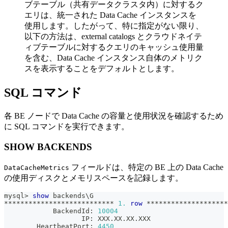
ブテーブル（共有データクラスタ内）に対するク
エリは、統一された Data Cache インスタンスを
使用します。したがって、特に指定がない限り、
以下の方法は、external catalogs とクラウドネイテ
ィブテーブルに対するクエリのキャッシュ使用量
を含む、Data Cache インスタンス自体のメトリク
スを表示することをデフォルトとします。
SQL コマンド
各 BE ノードで Data Cache の容量と使用状況を確認するため
に SQL コマンドを実行できます。
SHOW BACKENDS
フィールドは、特定の BE 上の Data Cache
DataCacheMetrics
の使用ディスクとメモリスペースを記録します。
mysql
>
show
 backends\G
*
*
*
*
*
*
*
*
*
*
*
*
*
*
*
*
*
*
*
*
*
*
*
*
*
*
*
1.
row
*
*
*
*
*
*
*
*
*
*
*
*
*
*
*
*
*
*
*
*
            BackendId: 
10004
                   IP: XXX
.
XX
.
XX
.
XXX
        HeartbeatPort: 
4450