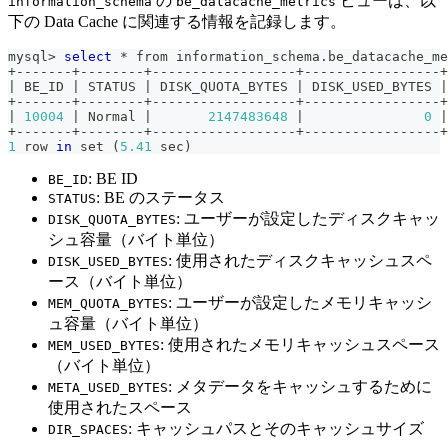
の
ビューは、以
information_schema
be_datacache_metrics
下の Data Cache に関連する情報を記録します。
mysql
>
select
 * from information_schema.be_datacache_me
+-------+--------+------------------+-----------------+
|
 BE_ID 
|
 STATUS 
|
 DISK_QUOTA_BYTES 
|
 DISK_USED_BYTES 
|
+-------+--------+------------------+-----------------+
|
10004
|
 Normal 
|
2147483648
|
0
|
+-------+--------+------------------+-----------------+
1
 row 
in
set
(
5.41
 sec
)
: BE ID
BE_ID
: BE のステータス
STATUS
: ユーザーが設定したディスクキャッ
DISK_QUOTA_BYTES
シュ容量（バイト単位）
: 使用されたディスクキャッシュスペ
DISK_USED_BYTES
ース（バイト単位）
: ユーザーが設定したメモリキャッシ
MEM_QUOTA_BYTES
ュ容量（バイト単位）
: 使用されたメモリキャッシュスペース
MEM_USED_BYTES
（バイト単位）
: メタデータをキャッシュするために
META_USED_BYTES
使用されたスペース
: キャッシュパスとそのキャッシュサイズ
DIR_SPACES