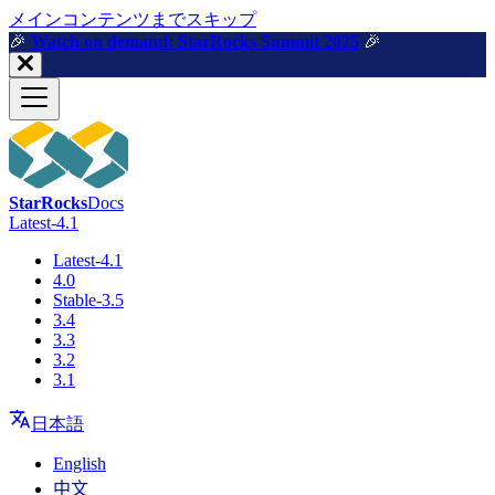
メインコンテンツまでスキップ
🎉️
Watch on demand: StarRocks Summit 2025
🎉️
StarRocks
Docs
Latest-4.1
Latest-4.1
4.0
Stable-3.5
3.4
3.3
3.2
3.1
日本語
English
中文