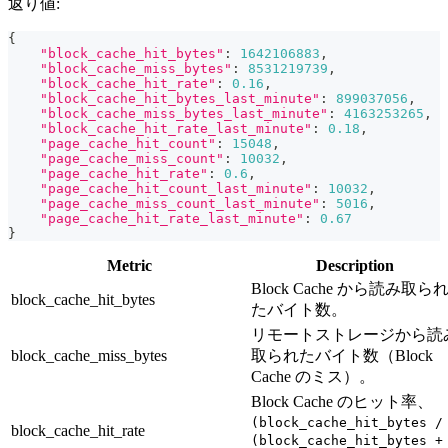
返り値:
{
"block_cache_hit_bytes"
:
1642106883
,
"block_cache_miss_bytes"
:
8531219739
,
"block_cache_hit_rate"
:
0.16
,
"block_cache_hit_bytes_last_minute"
:
899037056
,
"block_cache_miss_bytes_last_minute"
:
4163253265
,
"block_cache_hit_rate_last_minute"
:
0.18
,
"page_cache_hit_count"
:
15048
,
"page_cache_miss_count"
:
10032
,
"page_cache_hit_rate"
:
0.6
,
"page_cache_hit_count_last_minute"
:
10032
,
"page_cache_miss_count_last_minute"
:
5016
,
"page_cache_hit_rate_last_minute"
:
0.67
}
Metric
Description
Block Cache から読み取ら
block_cache_hit_bytes
たバイト数。
リモートストレージから読
block_cache_miss_bytes
取られたバイト数（Block
Cache のミス）。
Block Cache のヒット率、
(block_cache_hit_bytes /
block_cache_hit_rate
(block_cache_hit_bytes +