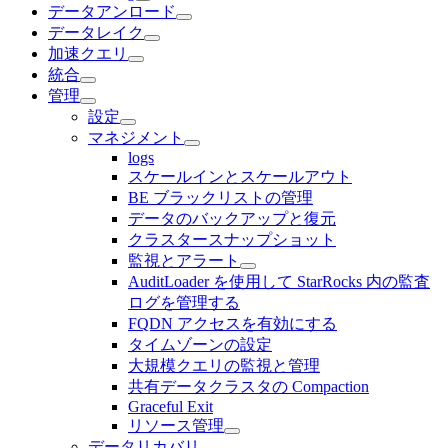
データアンロード
データレイク
加速クエリ
統合
管理
設定
マネジメント
logs
スケールインとスケールアウト
BE ブラックリストの管理
データのバックアップと復元
クラスタースナップショット
監視とアラート
AuditLoader を使用して StarRocks 内の監査
ログを管理する
FQDN アクセスを有効にする
タイムゾーンの設定
大規模クエリの監視と管理
共有データクラスタの Compaction
Graceful Exit
リソース管理
データリカバリ