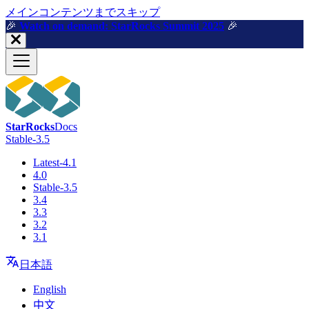
メインコンテンツまでスキップ
🎉️
Watch on demand: StarRocks Summit 2025
🎉️
StarRocks
Docs
Stable-3.5
Latest-4.1
4.0
Stable-3.5
3.4
3.3
3.2
3.1
日本語
English
中文