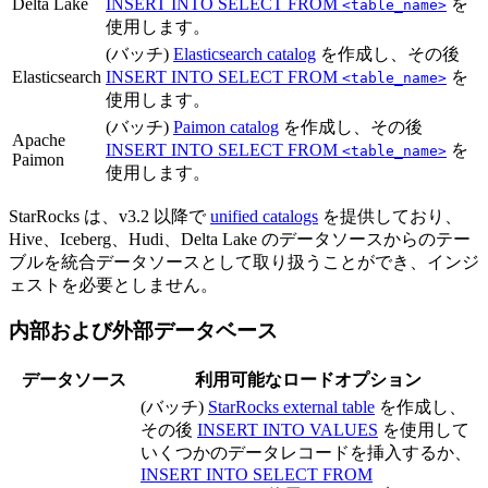
Delta Lake
INSERT INTO SELECT FROM
を
<table_name>
使用します。
(バッチ)
Elasticsearch catalog
を作成し、その後
Elasticsearch
INSERT INTO SELECT FROM
を
<table_name>
使用します。
(バッチ)
Paimon catalog
を作成し、その後
Apache
INSERT INTO SELECT FROM
を
<table_name>
Paimon
使用します。
StarRocks は、v3.2 以降で
unified catalogs
を提供しており、
Hive、Iceberg、Hudi、Delta Lake のデータソースからのテー
ブルを統合データソースとして取り扱うことができ、インジ
ェストを必要としません。
内部および外部データベース
データソース
利用可能なロードオプション
(バッチ)
StarRocks external table
を作成し、
その後
INSERT INTO VALUES
を使用して
いくつかのデータレコードを挿入するか、
INSERT INTO SELECT FROM