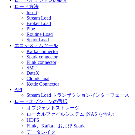
ロードオプションの紹介
ロード方法
Insert
Stream Load
Broker Load
Pipe
Routine Load
Spark Load
エコシステムツール
Kafka connector
Spark connector
Flink connector
SMT
DataX
CloudCanal
Kettle Connector
API
Stream Load トランザクションインターフェース
ロードオプションの選択
オブジェクトストレージ
ローカルファイルシステム (NAS を含む)
HDFS
Flink、Kafka、および Spark
データレイク