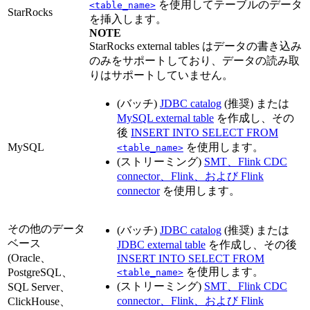
を使用してテーブルのデータ
<table_name>
StarRocks
を挿入します。
NOTE
StarRocks external tables はデータの書き込み
のみをサポートしており、データの読み取
りはサポートしていません。
(バッチ)
JDBC catalog
(推奨) または
MySQL external table
を作成し、その
後
INSERT INTO SELECT FROM
MySQL
を使用します。
<table_name>
(ストリーミング)
SMT、Flink CDC
connector、Flink、および Flink
connector
を使用します。
その他のデータ
(バッチ)
JDBC catalog
(推奨) または
ベース
JDBC external table
を作成し、その後
(Oracle、
INSERT INTO SELECT FROM
を使用します。
PostgreSQL、
<table_name>
(ストリーミング)
SMT、Flink CDC
SQL Server、
connector、Flink、および Flink
ClickHouse、