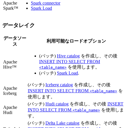
Apache
Spark connector
Spark™
Spark Load
データレイク
データソー
利用可能なロードオプション
ス
(バッチ)
Hive catalog
を作成し、その後
INSERT INTO SELECT FROM
Apache
Hive™
を使用します。
<table_name>
(バッチ)
Spark Load
.
(バッチ)
Iceberg catalog
を作成し、その後
Apache
INSERT INTO SELECT FROM
を
<table_name>
Iceberg
使用します。
(バッチ)
Hudi catalog
を作成し、その後
INSERT
Apache
INTO SELECT FROM
を使用しま
<table_name>
Hudi
す。
(バッチ)
Delta Lake catalog
を作成し、その後