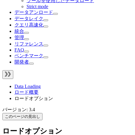
ツールを使用したデータロード
Strict mode
データアンロード
データレイク
クエリ高速化
統合
管理
リファレンス
FAQ
ベンチマーク
開発者
Data Loading
ロード概要
ロードオプション
バージョン: 3.4
このページの見出し
ロードオプション