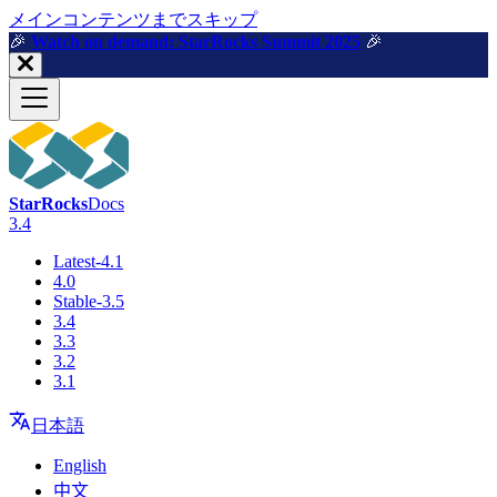
メインコンテンツまでスキップ
🎉️
Watch on demand: StarRocks Summit 2025
🎉️
StarRocks
Docs
3.4
Latest-4.1
4.0
Stable-3.5
3.4
3.3
3.2
3.1
日本語
English
中文