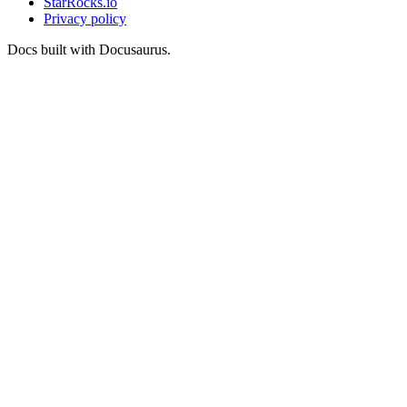
StarRocks.io
Privacy policy
Docs built with Docusaurus.