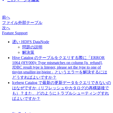
前へ
ファイル外部テーブル
次へ
Feature Support
遅い HDFS DataNode
問題の説明
解決策
Hive Catalog のテーブルをクエリする際に「ERROR
1064 (HY000): Type mismatches on column [is_refund],
JDBC result type is Integer, please set the type to one of
tinyint,smallint,int,bigint」というエラーを解決するには
どうすればよいですか？
Iceberg Catalog で最新の更新データをクエリできないの
はなぜですか（リフレッシュやカタログの再構築後で
も）？また、どのようにトラブルシューティングすれ
ばよいですか？