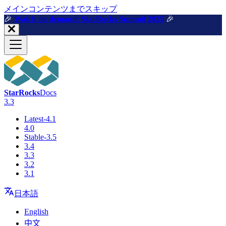
メインコンテンツまでスキップ
🎉️
Watch on demand: StarRocks Summit 2025
🎉️
StarRocks
Docs
3.3
Latest-4.1
4.0
Stable-3.5
3.4
3.3
3.2
3.1
日本語
English
中文