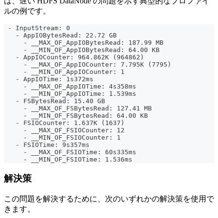
は、遅い HDFS DataNode の問題を示す典型的なプロファイ
ルの例です。
 - InputStream: 0
   - AppIOBytesRead: 22.72 GB
     - __MAX_OF_AppIOBytesRead: 187.99 MB
     - __MIN_OF_AppIOBytesRead: 64.00 KB
   - AppIOCounter: 964.862K (964862)
     - __MAX_OF_AppIOCounter: 7.795K (7795)
     - __MIN_OF_AppIOCounter: 1
   - AppIOTime: 1s372ms
     - __MAX_OF_AppIOTime: 4s358ms
     - __MIN_OF_AppIOTime: 1.539ms
   - FSBytesRead: 15.40 GB
     - __MAX_OF_FSBytesRead: 127.41 MB
     - __MIN_OF_FSBytesRead: 64.00 KB
   - FSIOCounter: 1.637K (1637)
     - __MAX_OF_FSIOCounter: 12
     - __MIN_OF_FSIOCounter: 1
   - FSIOTime: 9s357ms
     - __MAX_OF_FSIOTime: 60s335ms
     - __MIN_OF_FSIOTime: 1.536ms
解決策
この問題を解決するために、次のいずれかの解決策を使用で
きます。