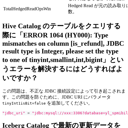
Hedged Read が元の読み
TotalHedgedReadOpsWin
数。
Hive Catalog のテーブルをクエリする
際に「ERROR 1064 (HY000): Type
mismatches on column [is_refund], JDBC
result type is Integer, please set the type
to one of tinyint,smallint,int,bigint」とい
うエラーを解決するにはどうすればよ
いですか？
この問題は、不正な JDBC 接続設定によって引き起こされま
す。この問題を防ぐために、JDBC URI にパラメータ
を追加してください。
tinyInt1isBit=false
"jdbc_uri"
=
"jdbc:mysql://xxx:3306?database=yl_spmibil
Iceberg Catalog で最新の更新データを