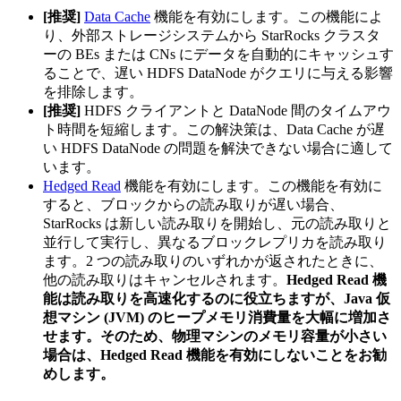
[推奨]
Data Cache
機能を有効にします。この機能によ
り、外部ストレージシステムから StarRocks クラスタ
ーの BEs または CNs にデータを自動的にキャッシュす
ることで、遅い HDFS DataNode がクエリに与える影響
を排除します。
[推奨]
HDFS クライアントと DataNode 間のタイムアウ
ト時間を短縮します。この解決策は、Data Cache が遅
い HDFS DataNode の問題を解決できない場合に適して
います。
Hedged Read
機能を有効にします。この機能を有効に
すると、ブロックからの読み取りが遅い場合、
StarRocks は新しい読み取りを開始し、元の読み取りと
並行して実行し、異なるブロックレプリカを読み取り
ます。2 つの読み取りのいずれかが返されたときに、
他の読み取りはキャンセルされます。
Hedged Read 機
能は読み取りを高速化するのに役立ちますが、Java 仮
想マシン (JVM) のヒープメモリ消費量を大幅に増加さ
せます。そのため、物理マシンのメモリ容量が小さい
場合は、Hedged Read 機能を有効にしないことをお勧
めします。