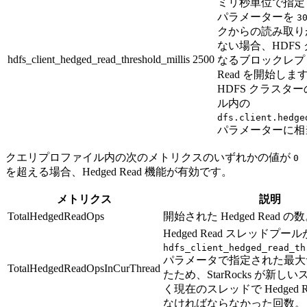
ミリ秒単位で指定
パラメーターを
3
クからの読み取りが
ない場合、HDFS
hdfs_client_hedged_read_threshold_millis
2500
なるブロックレプリ
Read を開始し
HDFS クラスタ
ル内の
dfs.client.hedge
パラメーターに相
クエリプロファイル内の次のメトリクスのいずれかの値が
0
を超える場合、Hedged Read 機能が有効です。
メトリクス
説明
TotalHedgedReadOps
開始された Hedged Read の
Hedged Read スレッドプール
hdfs_client_hedged_read_th
パラメータで指定された最大
TotalHedgedReadOpsInCurThread
たため、StarRocks が新
く現在のスレッドで Hedged R
なければならなかった回数。