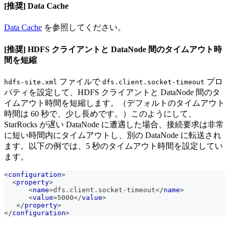
[推奨] Data Cache
Data Cache
を参照してください。
[推奨] HDFS クライアントと DataNode 間のタイムアウト時
間を短縮
ファイルで
プロ
hdfs-site.xml
dfs.client.socket-timeout
パティを設定して、HDFS クライアントと DataNode 間のタ
イムアウト時間を短縮します。（デフォルトのタイムアウト
時間は 60 秒で、少し長めです。）このようにして、
StarRocks が遅い DataNode に遭遇した場合、接続要求は非常
に短い時間内にタイムアウトし、別の DataNode に転送され
ます。以下の例では、5 秒のタイムアウト時間を設定してい
ます。
<
configuration
>
<
property
>
<
name
>
dfs.client.socket-timeout
</
name
>
<
value
>
5000
</
value
>
</
property
>
</
configuration
>