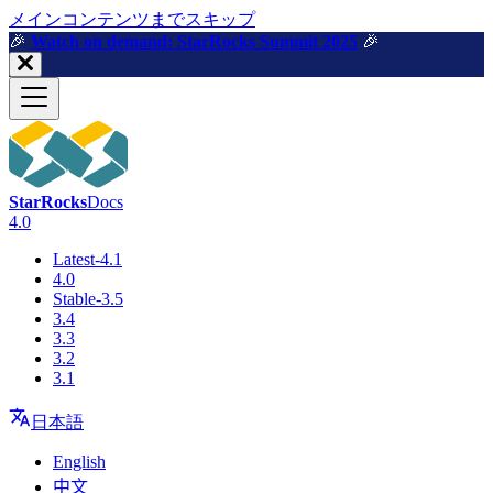
メインコンテンツまでスキップ
🎉️
Watch on demand: StarRocks Summit 2025
🎉️
StarRocks
Docs
4.0
Latest-4.1
4.0
Stable-3.5
3.4
3.3
3.2
3.1
日本語
English
中文