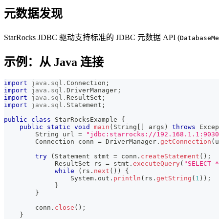
元数据发现
StarRocks JDBC 驱动支持标准的 JDBC 元数据 API (
DatabaseMe
示例：从 Java 连接
import
java
.
sql
.
Connection
;
import
java
.
sql
.
DriverManager
;
import
java
.
sql
.
ResultSet
;
import
java
.
sql
.
Statement
;
public
class
StarRocksExample
{
public
static
void
main
(
String
[
]
 args
)
throws
Excep
String
 url 
=
"jdbc:starrocks://192.168.1.1:9030
Connection
 conn 
=
DriverManager
.
getConnection
(
u
try
(
Statement
 stmt 
=
 conn
.
createStatement
(
)
;
ResultSet
 rs 
=
 stmt
.
executeQuery
(
"SELECT *
while
(
rs
.
next
(
)
)
{
System
.
out
.
println
(
rs
.
getString
(
1
)
)
;
}
}
        conn
.
close
(
)
;
}