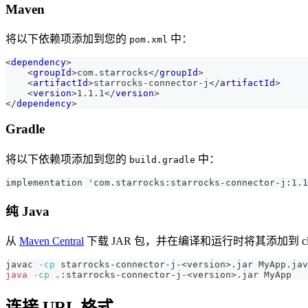
Maven
将以下依赖项添加到您的
中：
pom.xml
<
dependency
>
<
groupId
>
com.starrocks
</
groupId
>
<
artifactId
>
starrocks-connector-j
</
artifactId
>
<
version
>
1.1.1
</
version
>
</
dependency
>
Gradle
将以下依赖项添加到您的
中：
build.gradle
implementation 'com.starrocks:starrocks-connector-j:1.1
纯 Java
从
Maven Central
下载 JAR 包，并在编译和运行时将其添加到 clas
javac 
-cp
 starrocks-connector-j-
<
version
>
.jar MyApp.jav
java
-cp
 .:starrocks-connector-j-
<
version
>
.jar MyApp
连接 URL 格式