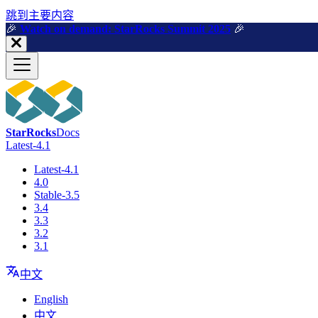
跳到主要内容
🎉️
Watch on demand: StarRocks Summit 2025
🎉️
StarRocks
Docs
Latest-4.1
Latest-4.1
4.0
Stable-3.5
3.4
3.3
3.2
3.1
中文
English
中文