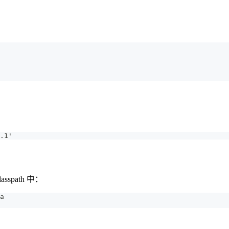
.1'
spath 中：
a