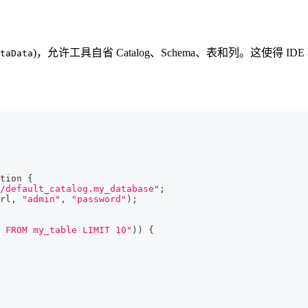
)，允许工具自省 Catalog、Schema、表和列。这使得 
taData
tion
{
/default_catalog.my_database"
;
rl
,
"admin"
,
"password"
)
;
 FROM my_table LIMIT 10"
)
)
{