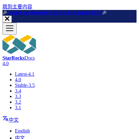
跳到主要内容
🎉️
Watch on demand: StarRocks Summit 2025
🎉️
StarRocks
Docs
4.0
Latest-4.1
4.0
Stable-3.5
3.4
3.3
3.2
3.1
中文
English
中文