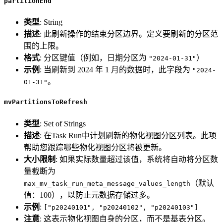
partitionEnd
类型
: String
描述
: 此刷新操作的结束分区边界。定义要刷新的分区范
围的上限。
格式
: 分区键值（例如，日期分区为
）
"2024-01-31"
示例
: 当刷新到 2024 年 1 月的数据时，此字段为
"2024-
。
01-31"
mvPartitionsToRefresh
类型
: Set of Strings
描述
: 在Task Run中计划刷新的物化视图分区列表。此项
帮助您跟踪哪些物化视图分区将被更新。
大小限制
: 如果实际数量超过该值，系统将自动将分区数
量截断为
（默认
max_mv_task_run_meta_message_values_length
值：100），以防止元数据存储过多。
示例
:
["p20240101", "p20240102", "p20240103"]
注意
: 这表示物化视图自身的分区，而不是基表分区。