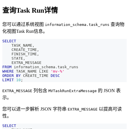
查询Task Run详情
您可以通过系统视图
查询物
information_schema.task_runs
化视图Task Run信息。
SELECT
    TASK_NAME
,
    CREATE_TIME
,
    FINISH_TIME
,
    STATE
,
    EXTRA_MESSAGE
FROM
 information_schema
.
task_runs
WHERE
 TASK_NAME 
LIKE
'mv-%'
ORDER
BY
 CREATE_TIME 
DESC
LIMIT
10
;
列包含
的 JSON 表
EXTRA_MESSAGE
MVTaskRunExtraMessage
示。
您可以进一步解析 JSON 字符串
以提高可读
EXTRA_MESSAGE
性。
SELECT