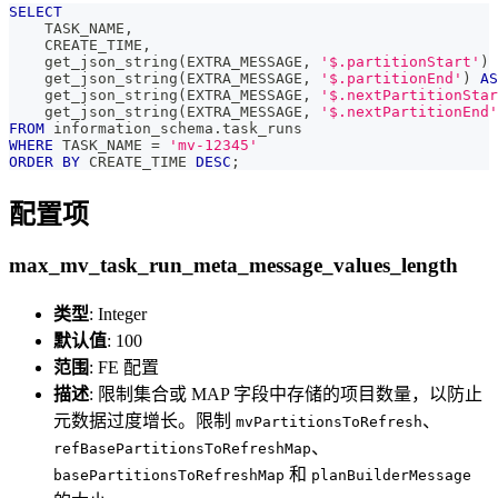
SELECT
    TASK_NAME
,
    CREATE_TIME
,
    get_json_string
(
EXTRA_MESSAGE
,
'$.partitionStart'
)
    get_json_string
(
EXTRA_MESSAGE
,
'$.partitionEnd'
)
AS
    get_json_string
(
EXTRA_MESSAGE
,
'$.nextPartitionStar
    get_json_string
(
EXTRA_MESSAGE
,
'$.nextPartitionEnd'
FROM
 information_schema
.
task_runs
WHERE
 TASK_NAME 
=
'mv-12345'
ORDER
BY
 CREATE_TIME 
DESC
;
配置项
max_mv_task_run_meta_message_values_length
类型
: Integer
默认值
: 100
范围
: FE 配置
描述
: 限制集合或 MAP 字段中存储的项目数量，以防止
元数据过度增长。限制
、
mvPartitionsToRefresh
、
refBasePartitionsToRefreshMap
和
basePartitionsToRefreshMap
planBuilderMessage