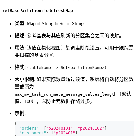
refBasePartitionsToRefreshMap
类型
: Map of String to Set of Strings
描述
: 参考基表与其应刷新的分区集合之间的映射。
用法
: 该值在物化视图计划调度阶段设置。可用于跟踪需
要扫描的基表分区。
格式
:
{tableName -> Set<partitionName>}
大小限制
: 如果实际数量超过该值，系统将自动将分区数
量截断为
（默认
max_mv_task_run_meta_message_values_length
值：100），以防止元数据存储过多。
示例
:
{
"orders"
:
[
"p20240101"
,
"p20240102"
]
,
"customers"
:
[
"p202401"
]