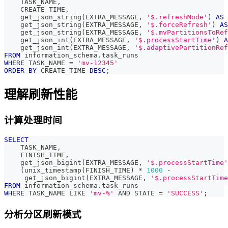
    TASK_NAME
,
    CREATE_TIME
,
    get_json_string
(
EXTRA_MESSAGE
,
'$.refreshMode'
)
AS
 
    get_json_string
(
EXTRA_MESSAGE
,
'$.forceRefresh'
)
AS
    get_json_string
(
EXTRA_MESSAGE
,
'$.mvPartitionsToRef
    get_json_int
(
EXTRA_MESSAGE
,
'$.processStartTime'
)
A
    get_json_int
(
EXTRA_MESSAGE
,
'$.adaptivePartitionRef
FROM
 information_schema
.
task_runs
WHERE
 TASK_NAME 
=
'mv-12345'
ORDER
BY
 CREATE_TIME 
DESC
;
理解刷新性能
计算处理时间
SELECT
    TASK_NAME
,
    FINISH_TIME
,
    get_json_bigint
(
EXTRA_MESSAGE
,
'$.processStartTime'
(
unix_timestamp
(
FINISH_TIME
)
*
1000
-
     get_json_bigint
(
EXTRA_MESSAGE
,
'$.processStartTime
FROM
 information_schema
.
task_runs
WHERE
 TASK_NAME 
LIKE
'mv-%'
AND
 STATE 
=
'SUCCESS'
;
分析分区刷新模式