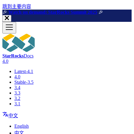
跳到主要内容
🎉️
Watch on demand: StarRocks Summit 2025
🎉️
StarRocks
Docs
4.0
Latest-4.1
4.0
Stable-3.5
3.4
3.3
3.2
3.1
中文
English
中文