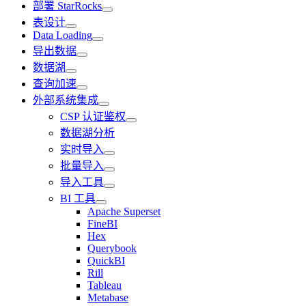
部署 StarRocks
表设计
Data Loading
导出数据
数据湖
查询加速
外部系统集成
CSP 认证鉴权
数据湖分析
实时导入
批量导入
导入工具
BI 工具
Apache Superset
FineBI
Hex
Querybook
QuickBI
Rill
Tableau
Metabase