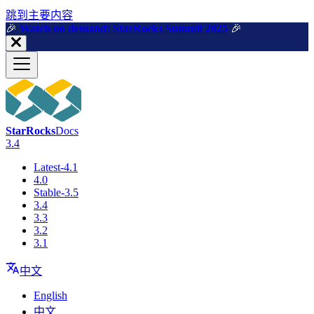
跳到主要内容
🎉️
Watch on demand: StarRocks Summit 2025
🎉️
StarRocks
Docs
3.4
Latest-4.1
4.0
Stable-3.5
3.4
3.3
3.2
3.1
中文
English
中文