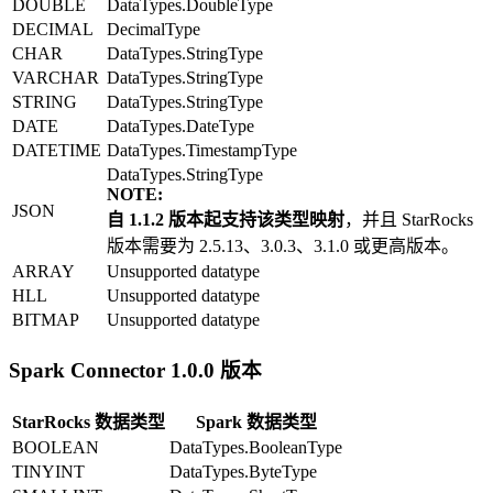
DOUBLE
DataTypes.DoubleType
DECIMAL
DecimalType
CHAR
DataTypes.StringType
VARCHAR
DataTypes.StringType
STRING
DataTypes.StringType
DATE
DataTypes.DateType
DATETIME
DataTypes.TimestampType
DataTypes.StringType
NOTE:
JSON
自 1.1.2 版本起支持该类型映射
，并且 StarRocks
版本需要为 2.5.13、3.0.3、3.1.0 或更高版本。
ARRAY
Unsupported datatype
HLL
Unsupported datatype
BITMAP
Unsupported datatype
Spark Connector 1.0.0 版本
StarRocks 数据类型
Spark 数据类型
BOOLEAN
DataTypes.BooleanType
TINYINT
DataTypes.ByteType