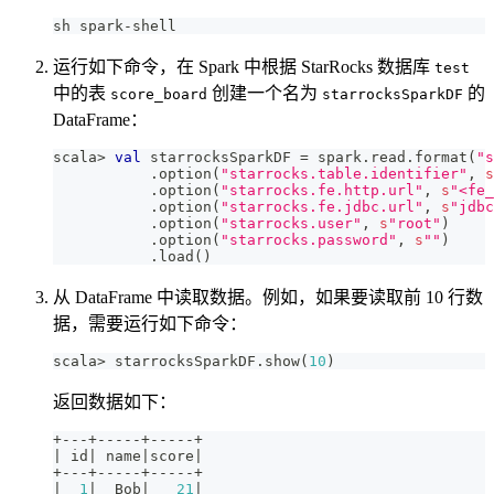
sh spark-shell
运行如下命令，在 Spark 中根据 StarRocks 数据库
test
中的表
创建一个名为
的
score_board
starrocksSparkDF
DataFrame：
scala
>
val
 starrocksSparkDF 
=
 spark
.
read
.
format
(
"s
.
option
(
"starrocks.table.identifier"
,
s
.
option
(
"starrocks.fe.http.url"
,
s
"<fe_
.
option
(
"starrocks.fe.jdbc.url"
,
s
"jdbc
.
option
(
"starrocks.user"
,
s
"root"
)
.
option
(
"starrocks.password"
,
s
""
)
.
load
(
)
从 DataFrame 中读取数据。例如，如果要读取前 10 行数
据，需要运行如下命令：
scala
>
 starrocksSparkDF
.
show
(
10
)
返回数据如下：
+
--
-
+
--
--
-
+
--
--
-
+
|
 id
|
 name
|
score
|
+
--
-
+
--
--
-
+
--
--
-
+
|
1
|
  Bob
|
21
|