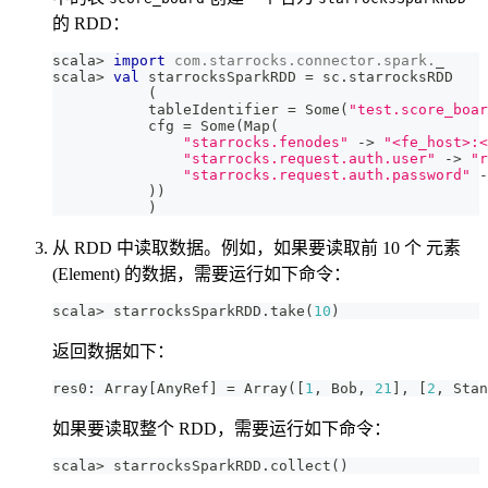
的 RDD：
scala
>
import
com
.
starrocks
.
connector
.
spark
.
_
scala
>
val
 starrocksSparkRDD 
=
 sc
.
starrocksRDD
(
           tableIdentifier 
=
 Some
(
"test.score_boar
           cfg 
=
 Some
(
Map
(
"starrocks.fenodes"
->
"<fe_host>:<
"starrocks.request.auth.user"
->
"r
"starrocks.request.auth.password"
-
)
)
)
从 RDD 中读取数据。例如，如果要读取前 10 个 元素
(Element) 的数据，需要运行如下命令：
scala
>
 starrocksSparkRDD
.
take
(
10
)
返回数据如下：
res0
:
 Array
[
AnyRef
]
=
 Array
(
[
1
,
 Bob
,
21
]
,
[
2
,
 Stan
如果要读取整个 RDD，需要运行如下命令：
scala
>
 starrocksSparkRDD
.
collect
(
)