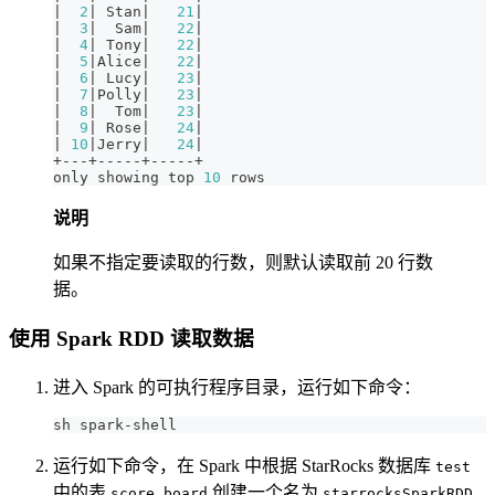
|
2
|
 Stan
|
21
|
|
3
|
  Sam
|
22
|
|
4
|
 Tony
|
22
|
|
5
|
Alice
|
22
|
|
6
|
 Lucy
|
23
|
|
7
|
Polly
|
23
|
|
8
|
  Tom
|
23
|
|
9
|
 Rose
|
24
|
|
10
|
Jerry
|
24
|
+
--
-
+
--
--
-
+
--
--
-
+
only showing top 
10
 rows
说明
如果不指定要读取的行数，则默认读取前 20 行数
据。
使用 Spark RDD 读取数据
进入 Spark 的可执行程序目录，运行如下命令：
sh spark-shell
运行如下命令，在 Spark 中根据 StarRocks 数据库
test
中的表
创建一个名为
score_board
starrocksSparkRDD