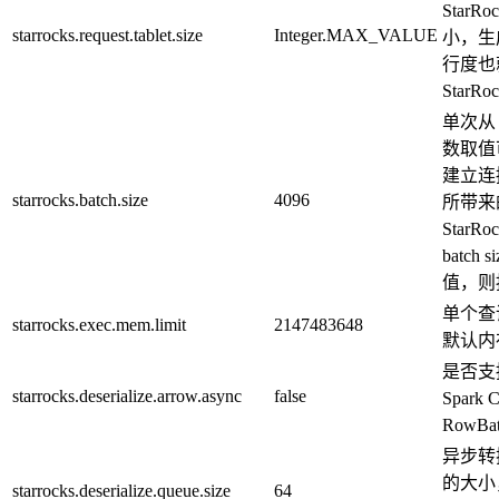
StarR
starrocks.request.tablet.size
Integer.MAX_VALUE
小，生
行度也
Star
单次从
数取值可减
建立连
starrocks.batch.size
4096
所带来
Star
batc
值，则
单个查
starrocks.exec.mem.limit
2147483648
默认内
是否支持
starrocks.deserialize.arrow.async
false
Spark
RowBa
异步转
的大小
starrocks.deserialize.queue.size
64