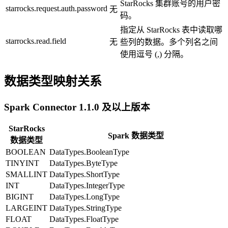
StarRocks 集群账号的用户密
starrocks.request.auth.password
无
码。
指定从 StarRocks 表中读取哪
starrocks.read.field
无
些列的数据。多个列名之间
使用逗号 (,) 分隔。
数据类型映射关系
Spark Connector 1.1.0 及以上版本
StarRocks
Spark 数据类型
数据类型
BOOLEAN
DataTypes.BooleanType
TINYINT
DataTypes.ByteType
SMALLINT
DataTypes.ShortType
INT
DataTypes.IntegerType
BIGINT
DataTypes.LongType
LARGEINT
DataTypes.StringType
FLOAT
DataTypes.FloatType