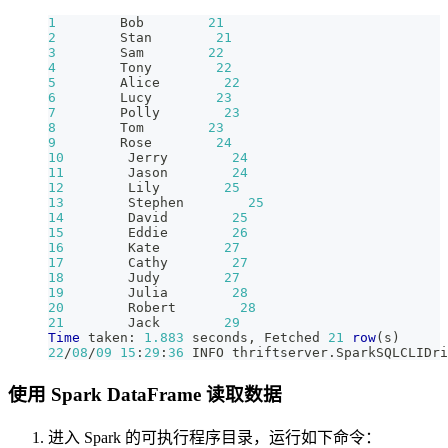
1
        Bob        
21
2
        Stan        
21
3
        Sam        
22
4
        Tony        
22
5
        Alice        
22
6
        Lucy        
23
7
        Polly        
23
8
        Tom        
23
9
        Rose        
24
10
        Jerry        
24
11
        Jason        
24
12
        Lily        
25
13
        Stephen        
25
14
        David        
25
15
        Eddie        
26
16
        Kate        
27
17
        Cathy        
27
18
        Judy        
27
19
        Julia        
28
20
        Robert        
28
21
        Jack        
29
Time
 taken: 
1.883
 seconds
,
 Fetched 
21
row
(
s
)
22
/
08
/
09
15
:
29
:
36
 INFO thriftserver
.
SparkSQLCLIDri
使用 Spark DataFrame 读取数据
进入 Spark 的可执行程序目录，运行如下命令：