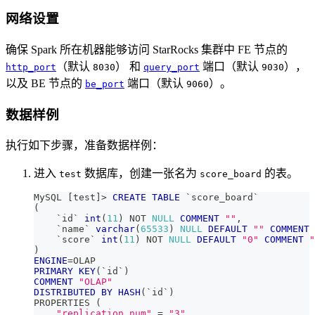
网络设置
确保 Spark 所在机器能够访问 StarRocks 集群中 FE 节点的
（默认
） 和
端口（默认
），
http_port
8030
query_port
9030
以及 BE 节点的
端口（默认
）。
be_port
9060
数据样例
执行如下步骤，准备数据样例：
进入
数据库，创建一张名为
的表。
test
score_board
MySQL 
[
test
]
>
CREATE
TABLE
`
score_board
`
(
`
id
`
int
(
11
)
NOT
NULL
COMMENT
""
,
`
name
`
varchar
(
65533
)
NULL
DEFAULT
""
COMMENT
`
score
`
int
(
11
)
NOT
NULL
DEFAULT
"0"
COMMENT
"
)
ENGINE
=
OLAP
PRIMARY
KEY
(
`
id
`
)
COMMENT
"OLAP"
DISTRIBUTED
BY
HASH
(
`
id
`
)
PROPERTIES 
(
"replication_num"
=
"3"