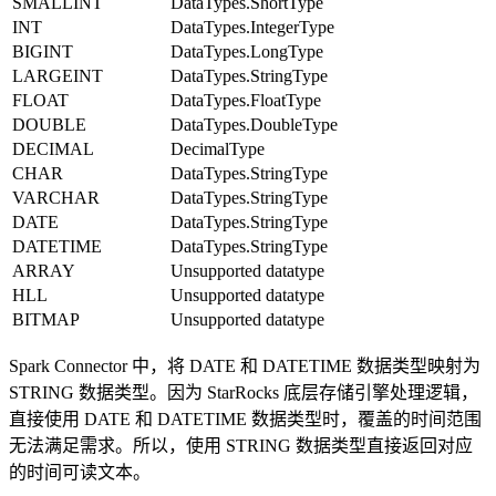
SMALLINT
DataTypes.ShortType
INT
DataTypes.IntegerType
BIGINT
DataTypes.LongType
LARGEINT
DataTypes.StringType
FLOAT
DataTypes.FloatType
DOUBLE
DataTypes.DoubleType
DECIMAL
DecimalType
CHAR
DataTypes.StringType
VARCHAR
DataTypes.StringType
DATE
DataTypes.StringType
DATETIME
DataTypes.StringType
ARRAY
Unsupported datatype
HLL
Unsupported datatype
BITMAP
Unsupported datatype
Spark Connector 中，将 DATE 和 DATETIME 数据类型映射为
STRING 数据类型。因为 StarRocks 底层存储引擎处理逻辑，
直接使用 DATE 和 DATETIME 数据类型时，覆盖的时间范围
无法满足需求。所以，使用 STRING 数据类型直接返回对应
的时间可读文本。