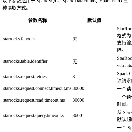
以下参数适用于 Spark SQL、Spark DataFrame、Spark RDD 三
种读取方式。
参数名称
默认值
StarR
格式
starrocks.fenodes
无
支持输
隔。
Star
starrocks.table.identifier
无
<datab
Spark 
starrocks.request.retries
3
读请求
starrocks.request.connect.timeout.ms
30000
一个读
一个读请
starrocks.request.read.timeout.ms
30000
时间。
从 St
starrocks.request.query.timeout.s
3600
默认超
一个 S