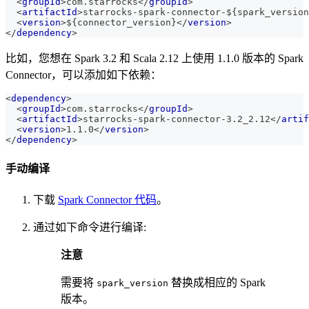
<
groupId
>
com.starrocks
</
groupId
>
<
artifactId
>
starrocks-spark-connector-${spark_version
<
version
>
${connector_version}
</
version
>
</
dependency
>
比如，您想在 Spark 3.2 和 Scala 2.12 上使用 1.1.0 版本的 Spark
Connector，可以添加如下依赖：
<
dependency
>
<
groupId
>
com.starrocks
</
groupId
>
<
artifactId
>
starrocks-spark-connector-3.2_2.12
</
artif
<
version
>
1.1.0
</
version
>
</
dependency
>
手动编译
下载
Spark Connector 代码
。
通过如下命令进行编译:
注意
需要将
替换成相应的 Spark
spark_version
版本。