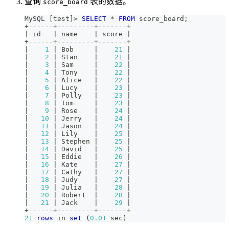
查询
表的数据。
score_board
MySQL 
[
test
]
>
SELECT
*
FROM
 score_board
;
+
------+---------+-------+
|
 id   
|
 name    
|
 score 
|
+
------+---------+-------+
|
1
|
 Bob     
|
21
|
|
2
|
 Stan    
|
21
|
|
3
|
 Sam     
|
22
|
|
4
|
 Tony    
|
22
|
|
5
|
 Alice   
|
22
|
|
6
|
 Lucy    
|
23
|
|
7
|
 Polly   
|
23
|
|
8
|
 Tom     
|
23
|
|
9
|
 Rose    
|
24
|
|
10
|
 Jerry   
|
24
|
|
11
|
 Jason   
|
24
|
|
12
|
 Lily    
|
25
|
|
13
|
 Stephen 
|
25
|
|
14
|
 David   
|
25
|
|
15
|
 Eddie   
|
26
|
|
16
|
 Kate    
|
27
|
|
17
|
 Cathy   
|
27
|
|
18
|
 Judy    
|
27
|
|
19
|
 Julia   
|
28
|
|
20
|
 Robert  
|
28
|
|
21
|
 Jack    
|
29
|
+
------+---------+-------+
21
rows
in
set
(
0.01
 sec
)