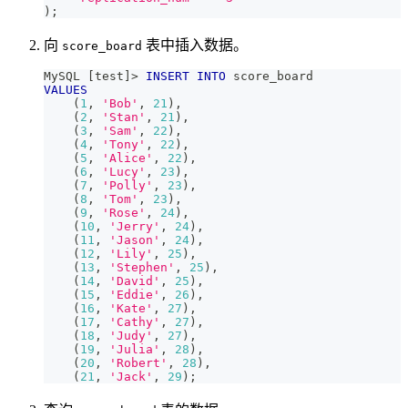
)
;
向
表中插入数据。
score_board
MySQL 
[
test
]
>
INSERT
INTO
 score_board
VALUES
(
1
,
'Bob'
,
21
)
,
(
2
,
'Stan'
,
21
)
,
(
3
,
'Sam'
,
22
)
,
(
4
,
'Tony'
,
22
)
,
(
5
,
'Alice'
,
22
)
,
(
6
,
'Lucy'
,
23
)
,
(
7
,
'Polly'
,
23
)
,
(
8
,
'Tom'
,
23
)
,
(
9
,
'Rose'
,
24
)
,
(
10
,
'Jerry'
,
24
)
,
(
11
,
'Jason'
,
24
)
,
(
12
,
'Lily'
,
25
)
,
(
13
,
'Stephen'
,
25
)
,
(
14
,
'David'
,
25
)
,
(
15
,
'Eddie'
,
26
)
,
(
16
,
'Kate'
,
27
)
,
(
17
,
'Cathy'
,
27
)
,
(
18
,
'Judy'
,
27
)
,
(
19
,
'Julia'
,
28
)
,
(
20
,
'Robert'
,
28
)
,
(
21
,
'Jack'
,
29
)
;