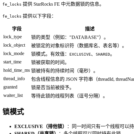
提供 StarRocks FE 中元数据锁的信息。
fe_locks
提供以下字段：
fe_locks
字段
描述
lock_type
锁的类型（例如："DATABASE"）。
lock_object
被锁定的对象标识符（数据库名、表名等）。
lock_mode
锁模式。有效值：
、
。
EXCLUSIVE
SHARED
start_time
锁被获取的时间。
hold_time_ms
锁被持有的持续时间（毫秒）。
thread_info
包含线程信息的 JSON 字符串（threadId, threadN
granted
锁是否当前被授予。
waiter_list
等待此锁的线程列表（逗号分隔）。
锁模式
EXCLUSIVE（排他锁）
：同一时间只有一个线程可以持
SHARED（共享锁）
：多个线程可以同时持有此锁。