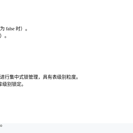
为 false 时）。
 时）。
进行集中式锁管理，具有表级别粒度。
库级别锁定。
o