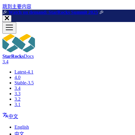
跳到主要内容
🎉️
Watch on demand: StarRocks Summit 2025
🎉️
StarRocks
Docs
3.4
Latest-4.1
4.0
Stable-3.5
3.4
3.3
3.2
3.1
中文
English
中文