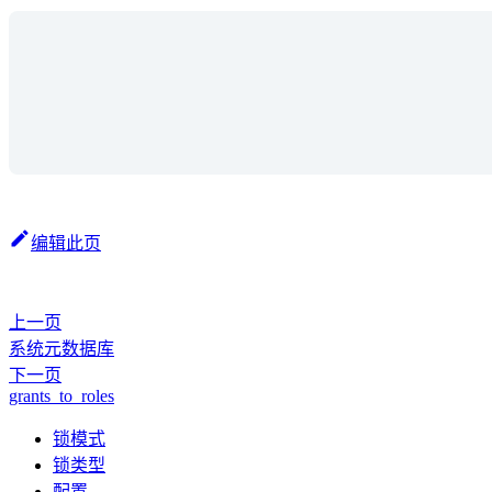
编辑此页
上一页
系统元数据库
下一页
grants_to_roles
锁模式
锁类型
配置