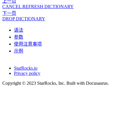
上一页
CANCEL REFRESH DICTIONARY
下一页
DROP DICTIONARY
语法
参数
使用注意事项
示例
StarRocks.io
Privacy policy
Copyright © 2023 StarRocks, Inc. Built with Docusaurus.