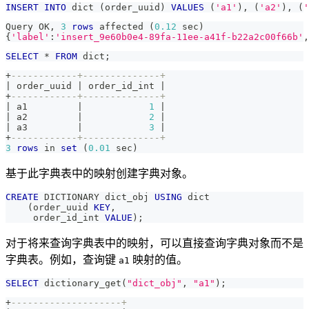
INSERT
INTO
 dict 
(
order_uuid
)
VALUES
(
'a1'
)
,
(
'a2'
)
,
(
'
Query OK
,
3
rows
 affected 
(
0.12
 sec
)
{
'label'
:
'insert_9e60b0e4-89fa-11ee-a41f-b22a2c00f66b'
,
SELECT
*
FROM
 dict
;
+
------------+--------------+
|
 order_uuid 
|
 order_id_int 
|
+
------------+--------------+
|
 a1         
|
1
|
|
 a2         
|
2
|
|
 a3         
|
3
|
+
------------+--------------+
3
rows
in
set
(
0.01
 sec
)
基于此字典表中的映射创建字典对象。
CREATE
 DICTIONARY dict_obj 
USING
 dict
(
order_uuid 
KEY
,
     order_id_int 
VALUE
)
;
对于将来查询字典表中的映射，可以直接查询字典对象而不是
字典表。例如，查询键
映射的值。
a1
SELECT
 dictionary_get
(
"dict_obj"
,
"a1"
)
;
+
--------------------+