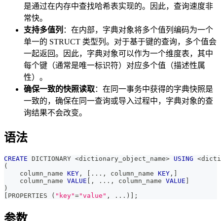
是通过在内存中查找哈希表实现的。因此，查询速度非
常快。
支持多值列
：在内部，字典对象将多个值列编码为一个
单一的 STRUCT 类型列。对于基于键的查询，多个值会
一起返回。因此，字典对象可以作为一个维度表，其中
每个键（通常是唯一标识符）对应多个值（描述性属
性）。
确保一致的快照读取
：在同一事务中获得的字典快照是
一致的，确保在同一查询或导入过程中，字典对象的查
询结果不会改变。
语法
CREATE
 DICTIONARY 
<
dictionary_object_name
>
USING
<
dicti
(
    column_name 
KEY
,
[
.
.
.
,
 column_name 
KEY
,
]
    column_name 
VALUE
[
,
.
.
.
,
 column_name 
VALUE
]
)
[
PROPERTIES 
(
"key"
=
"value"
,
.
.
.
)
]
;
参数