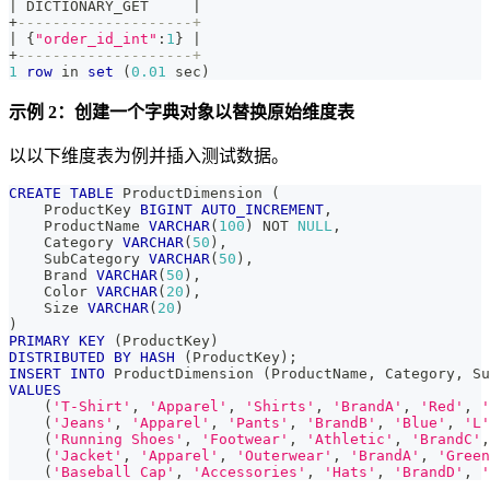
|
 DICTIONARY_GET     
|
+
--------------------+
|
 {
"order_id_int"
:
1
} 
|
+
--------------------+
1
row
in
set
(
0.01
 sec
)
示例 2：创建一个字典对象以替换原始维度表
以以下维度表为例并插入测试数据。
CREATE
TABLE
 ProductDimension 
(
    ProductKey 
BIGINT
AUTO_INCREMENT
,
    ProductName 
VARCHAR
(
100
)
NOT
NULL
,
    Category 
VARCHAR
(
50
)
,
    SubCategory 
VARCHAR
(
50
)
,
    Brand 
VARCHAR
(
50
)
,
    Color 
VARCHAR
(
20
)
,
    Size 
VARCHAR
(
20
)
)
PRIMARY
KEY
(
ProductKey
)
DISTRIBUTED
BY
HASH
(
ProductKey
)
;
INSERT
INTO
 ProductDimension 
(
ProductName
,
 Category
,
 Su
VALUES
(
'T-Shirt'
,
'Apparel'
,
'Shirts'
,
'BrandA'
,
'Red'
,
'
(
'Jeans'
,
'Apparel'
,
'Pants'
,
'BrandB'
,
'Blue'
,
'L'
(
'Running Shoes'
,
'Footwear'
,
'Athletic'
,
'BrandC'
,
(
'Jacket'
,
'Apparel'
,
'Outerwear'
,
'BrandA'
,
'Green
(
'Baseball Cap'
,
'Accessories'
,
'Hats'
,
'BrandD'
,
'