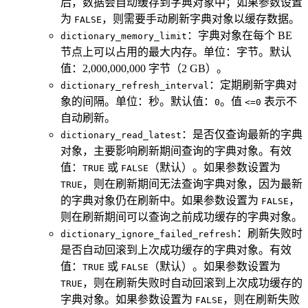
后，数据会自动缓存到字典对象中；如果参数设置
为
，则需要手动刷新字典对象以缓存数据。
FALSE
：字典对象在每个 BE
dictionary_memory_limit
节点上可以占用的最大内存。单位：字节。默认
值：2,000,000,000 字节（2 GB）。
：定期刷新字典对
dictionary_refresh_interval
象的间隔。单位：秒。默认值：
。值
表示不
0
<=0
自动刷新。
：是否仅查询最新的字典
dictionary_read_latest
对象，主要影响刷新期间查询的字典对象。有效
值：
或
（默认）。如果参数设置为
TRUE
FALSE
，则在刷新期间无法查询字典对象，因为最新
TRUE
的字典对象仍在刷新中。如果参数设置为
，
FALSE
则在刷新期间可以查询之前成功缓存的字典对象。
：刷新失败时
dictionary_ignore_failed_refresh
是否自动回滚到上次成功缓存的字典对象。有效
值：
或
（默认）。如果参数设置为
TRUE
FALSE
，则在刷新失败时自动回滚到上次成功缓存的
TRUE
字典对象。如果参数设置为
，则在刷新失败
FALSE