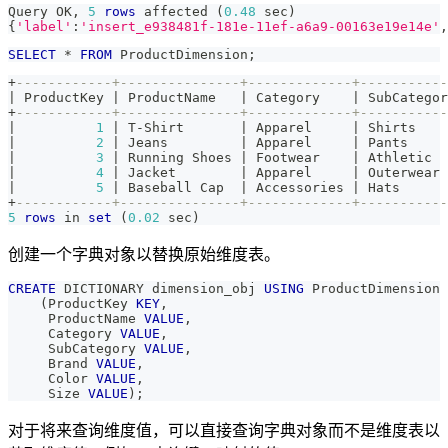
Query OK
,
5
rows
 affected 
(
0.48
 sec
)
{
'label'
:
'insert_e938481f-181e-11ef-a6a9-00163e19e14e'
,
SELECT
*
FROM
 ProductDimension
;
+
------------+---------------+-------------+-----------
|
 ProductKey 
|
 ProductName   
|
 Category    
|
 SubCategor
+
------------+---------------+-------------+-----------
|
1
|
 T
-
Shirt       
|
 Apparel     
|
 Shirts    
|
2
|
 Jeans         
|
 Apparel     
|
 Pants     
|
3
|
 Running Shoes 
|
 Footwear    
|
 Athletic  
|
4
|
 Jacket        
|
 Apparel     
|
 Outerwear 
|
5
|
 Baseball Cap  
|
 Accessories 
|
 Hats      
+
------------+---------------+-------------+-----------
5
rows
in
set
(
0.02
 sec
)
创建一个字典对象以替换原始维度表。
CREATE
 DICTIONARY dimension_obj 
USING
 ProductDimension 
(
ProductKey 
KEY
,
     ProductName 
VALUE
,
     Category 
VALUE
,
     SubCategory 
VALUE
,
     Brand 
VALUE
,
     Color 
VALUE
,
     Size 
VALUE
)
;
对于将来查询维度值，可以直接查询字典对象而不是维度表以