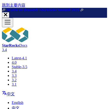
跳到主要内容
🎉️
Watch on demand: StarRocks Summit 2025
🎉️
StarRocks
Docs
3.4
Latest-4.1
4.0
Stable-3.5
3.4
3.3
3.2
3.1
中文
English
中文