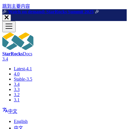
跳到主要内容
🎉️
Watch on demand: StarRocks Summit 2025
🎉️
StarRocks
Docs
3.4
Latest-4.1
4.0
Stable-3.5
3.4
3.3
3.2
3.1
中文
English
中文