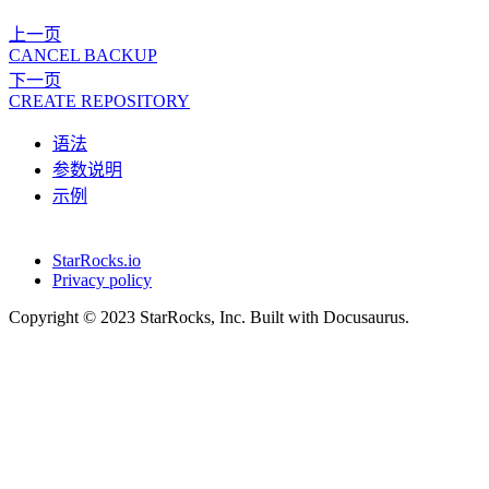
上一页
CANCEL BACKUP
下一页
CREATE REPOSITORY
语法
参数说明
示例
StarRocks.io
Privacy policy
Copyright © 2023 StarRocks, Inc. Built with Docusaurus.