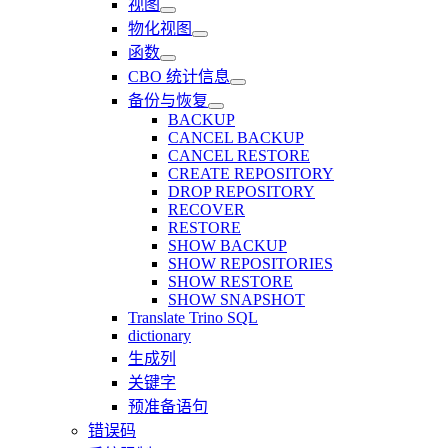
视图
物化视图
函数
CBO 统计信息
备份与恢复
BACKUP
CANCEL BACKUP
CANCEL RESTORE
CREATE REPOSITORY
DROP REPOSITORY
RECOVER
RESTORE
SHOW BACKUP
SHOW REPOSITORIES
SHOW RESTORE
SHOW SNAPSHOT
Translate Trino SQL
dictionary
生成列
关键字
预准备语句
错误码