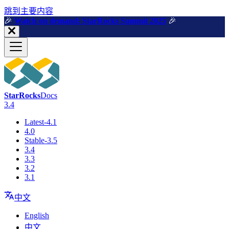
跳到主要内容
🎉️
Watch on demand: StarRocks Summit 2025
🎉️
StarRocks
Docs
3.4
Latest-4.1
4.0
Stable-3.5
3.4
3.3
3.2
3.1
中文
English
中文