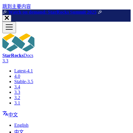
跳到主要内容
🎉️
Watch on demand: StarRocks Summit 2025
🎉️
StarRocks
Docs
3.3
Latest-4.1
4.0
Stable-3.5
3.4
3.3
3.2
3.1
中文
English
中文