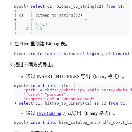
mysql
>
select
 c1
,
 bitmap_to_string
(
c2
)
from
 t1
;
+
------+----------------------+                   
|
 c1   
|
 bitmap_to_string
(
c2
)
|
+
------+----------------------+
|
1
|
1
,
2
,
3
|
|
2
|
4
,
5
|
+
------+----------------------+
在 Hive 里创建 Bitmap 表。
hive
>
create
table
 t_bitmap
(
c1 
bigint
,
 c2 
binary
)
 
通过不同方式导出。
通过 INSERT INTO FILES 导出（binary 格式）。
mysql
>
insert
into
 files 
(
"path"
=
"hdfs://<hdfs_ip>:<hdfs_port>/<hdfs_d
"format"
=
"parquet"
,
"compression"
=
"uncompressed"
)
select
 c1
,
 bitmap_to_binary
(
c2
)
as
 c2 
from
 t1
;
通过
Hive Catalog
方式导出（binary 格式）。
mysql
>
insert
into
 hive_catalog_hms
.
<
hdfs_db
>
.
t_bi