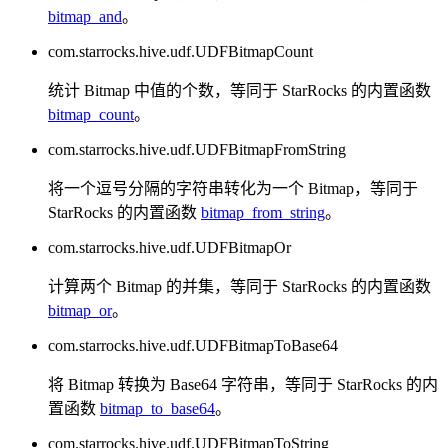
bitmap_and
。
com.starrocks.hive.udf.UDFBitmapCount
统计 Bitmap 中值的个数，等同于 StarRocks 的内置函数
bitmap_count
。
com.starrocks.hive.udf.UDFBitmapFromString
将一个逗号分隔的字符串转化为一个 Bitmap，等同于
StarRocks 的内置函数
bitmap_from_string
。
com.starrocks.hive.udf.UDFBitmapOr
计算两个 Bitmap 的并集，等同于 StarRocks 的内置函数
bitmap_or
。
com.starrocks.hive.udf.UDFBitmapToBase64
将 Bitmap 转换为 Base64 字符串，等同于 StarRocks 的内
置函数
bitmap_to_base64
。
com.starrocks.hive.udf.UDFBitmapToString