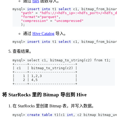
通过
files
函数导入。
mysql
>
insert
into
 t1 
select
 c1
,
 bitmap_from_binar
"path"
=
"hdfs://<hdfs_ip>:<hdfs_port>/<hdfs_d
"format"
=
"parquet"
,
"compression"
=
"uncompressed"
)
;
通过
Hive Catalog
导入。
mysql
>
insert
into
 t1 
select
 c1
,
 bitmap_from_binar
查看结果。
mysql> select c1, bitmap_to_string(c2) from t1;   
+------+----------------------+                   
| c1   | bitmap_to_string(c2) |
+------+----------------------+
|    1 | 1,2,3                |
|    2 | 4,5                  |
+------+----------------------+
将 StarRocks 里的 Bitmap 导出到 Hive
在 StarRocks 里创建 Bitmap 表，并写入数据。
mysql
>
create
table
 t1
(
c1 
int
,
 c2 bitmap bitmap_un