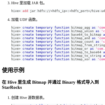
Hive 里加载 JAR 包。
hive
>
add
 jar hdfs://
<
hdfs_ip
>
:
<
hdfs_port
>
/hive-ud
加载 UDF 函数。
hive
>
create
temporary
function
 bitmap_agg 
as
'com
hive
>
create
temporary
function
 bitmap_union 
as
'c
hive
>
create
temporary
function
 base64_to_bitmap 
a
hive
>
create
temporary
function
 bitmap_and 
as
'com
hive
>
create
temporary
function
 bitmap_count 
as
'c
hive
>
create
temporary
function
 bitmap_from_string
hive
>
create
temporary
function
 bitmap_or 
as
'com.
hive
>
create
temporary
function
 bitmap_to_base64 
a
hive
>
create
temporary
function
 bitmap_to_string 
a
hive
>
create
temporary
function
 bitmap_xor 
as
'com
使用示例
在 Hive 里生成 Bitmap 并通过 Binary 格式导入到
StarRocks
创建 Hive 源数据表。