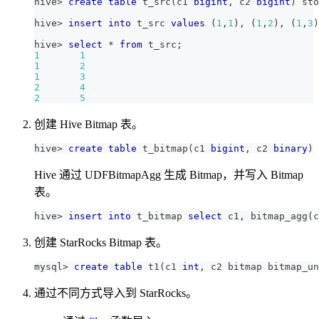
hive
>
create
table
 t_src
(
c1 
bigint
,
 c2 
bigint
)
 sto
hive
>
insert
into
 t_src 
values
(
1
,
1
)
,
(
1
,
2
)
,
(
1
,
3
)
hive
>
select
*
from
 t_src
;
1
1
1
2
1
3
2
4
2
5
创建 Hive Bitmap 表。
hive
>
create
table
 t_bitmap
(
c1 
bigint
,
 c2 
binary
)
 
Hive 通过 UDFBitmapAgg 生成 Bitmap，并写入 Bitmap
表。
hive
>
insert
into
 t_bitmap 
select
 c1
,
 bitmap_agg
(
c
创建 StarRocks Bitmap 表。
mysql
>
create
table
 t1
(
c1 
int
,
 c2 bitmap bitmap_un
通过不同方式导入到 StarRocks。