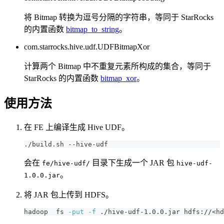
将 Bitmap 转换为逗号分隔的字符串，等同于 StarRocks
的内置函数
bitmap_to_string
。
com.starrocks.hive.udf.UDFBitmapXor
计算两个 Bitmap 中不重复元素所构成的集合，等同于
StarRocks 的内置函数
bitmap_xor
。
使用方法
在 FE 上编译生成 Hive UDF。
./build.sh --hive-udf
会在
目录下生成一个 JAR 包
fe/hive-udf/
hive-udf-
。
1.0.0.jar
将 JAR 包上传到 HDFS。
hadoop  fs 
-put
-f
 ./hive-udf-1.0.0.jar hdfs://
<
hd