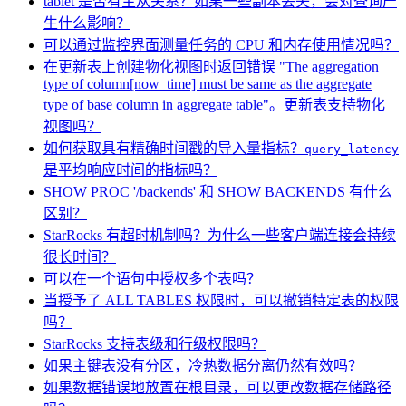
tablet 是否有主从关系？如果一些副本丢失，会对查询产
生什么影响？
可以通过监控界面测量任务的 CPU 和内存使用情况吗？
在更新表上创建物化视图时返回错误 "The aggregation
type of column[now_time] must be same as the aggregate
type of base column in aggregate table"。更新表支持物化
视图吗？
如何获取具有精确时间戳的导入量指标？
query_latency
是平均响应时间的指标吗？
SHOW PROC '/backends' 和 SHOW BACKENDS 有什么
区别？
StarRocks 有超时机制吗？为什么一些客户端连接会持续
很长时间？
可以在一个语句中授权多个表吗？
当授予了 ALL TABLES 权限时，可以撤销特定表的权限
吗？
StarRocks 支持表级和行级权限吗？
如果主键表没有分区，冷热数据分离仍然有效吗？
如果数据错误地放置在根目录，可以更改数据存储路径