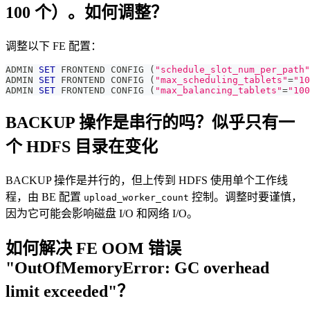
100 个）。如何调整？
调整以下 FE 配置：
ADMIN 
SET
 FRONTEND CONFIG 
(
"schedule_slot_num_per_path"
ADMIN 
SET
 FRONTEND CONFIG 
(
"max_scheduling_tablets"
=
"10
ADMIN 
SET
 FRONTEND CONFIG 
(
"max_balancing_tablets"
=
"100
BACKUP 操作是串行的吗？似乎只有一
个 HDFS 目录在变化
BACKUP 操作是并行的，但上传到 HDFS 使用单个工作线
程，由 BE 配置
控制。调整时要谨慎，
upload_worker_count
因为它可能会影响磁盘 I/O 和网络 I/O。
如何解决 FE OOM 错误
"OutOfMemoryError: GC overhead
limit exceeded"？