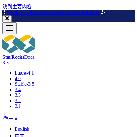
跳到主要内容
🎉️
Watch on demand: StarRocks Summit 2025
🎉️
StarRocks
Docs
3.3
Latest-4.1
4.0
Stable-3.5
3.4
3.3
3.2
3.1
中文
English
中文