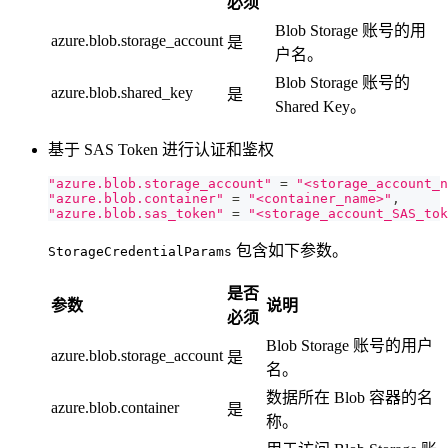
必须
Blob Storage 账号的用
azure.blob.storage_account
是
户名。
Blob Storage 账号的
azure.blob.shared_key
是
Shared Key。
基于 SAS Token 进行认证和鉴权
"azure.blob.storage_account"
=
"<storage_account_n
"azure.blob.container"
=
"<container_name>"
,
"azure.blob.sas_token"
=
"<storage_account_SAS_tok
包含如下参数。
StorageCredentialParams
是否
参数
说明
必须
Blob Storage 账号的用户
azure.blob.storage_account
是
名。
数据所在 Blob 容器的名
azure.blob.container
是
称。