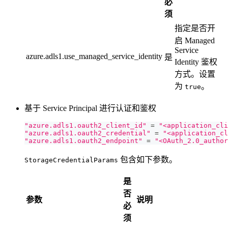
必
须
指定是否开
启 Managed
Service
azure.adls1.use_managed_service_identity
是
Identity 鉴权
方式。设置
为
。
true
基于 Service Principal 进行认证和鉴权
"azure.adls1.oauth2_client_id"
=
"<application_cli
"azure.adls1.oauth2_credential"
=
"<application_cl
"azure.adls1.oauth2_endpoint"
=
"<OAuth_2.0_author
包含如下参数。
StorageCredentialParams
是
否
参数
说明
必
须