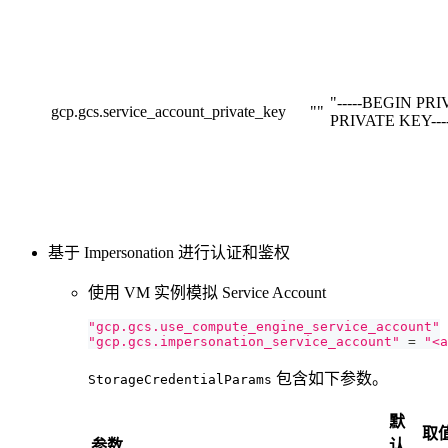
"-----BEGIN PRI
gcp.gcs.service_account_private_key
""
PRIVATE KEY----
基于 Impersonation 进行认证和鉴权
使用 VM 实例模拟 Service Account
"gcp.gcs.use_compute_engine_service_account"
"gcp.gcs.impersonation_service_account"
=
"<a
包含如下参数。
StorageCredentialParams
默
取
参数
认