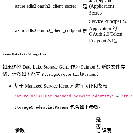
新建的 Client
azure.adls2.oauth2_client_secret
(Application)
是
Secret。
Service Principal 或
Application 的
azure.adls2.oauth2_client_endpoint
是
OAuth 2.0 Token
Endpoint (v1)。
Azure Data Lake Storage Gen1
如果选择 Data Lake Storage Gen1 作为 Paimon 集群的文件存
储，请按如下配置
：
StorageCredentialParams
基于 Managed Service Identity 进行认证和鉴权
"azure.adls1.use_managed_service_identity"
=
"true
包含如下参数。
StorageCredentialParams
是
否
参数
说明