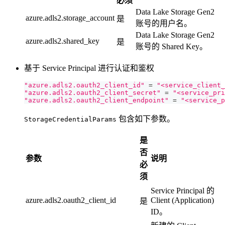
必须
Data Lake Storage Gen2
azure.adls2.storage_account
是
账号的用户名。
Data Lake Storage Gen2
azure.adls2.shared_key
是
账号的 Shared Key。
基于 Service Principal 进行认证和鉴权
"azure.adls2.oauth2_client_id"
=
"<service_client_
"azure.adls2.oauth2_client_secret"
=
"<service_pri
"azure.adls2.oauth2_client_endpoint"
=
"<service_p
包含如下参数。
StorageCredentialParams
是
否
参数
说明
必
须
Service Principal 的
azure.adls2.oauth2_client_id
Client (Application)
是
ID。