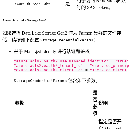
用于访问 Blob Storage 账
azure.blob.sas_token
是
号的 SAS Token。
Azure Data Lake Storage Gen2
如果选择 Data Lake Storage Gen2 作为 Paimon 集群的文件存
储，请按如下配置
：
StorageCredentialParams
基于 Managed Identity 进行认证和鉴权
"azure.adls2.oauth2_use_managed_identity"
=
"true"
"azure.adls2.oauth2_tenant_id"
=
"<service_princip
"azure.adls2.oauth2_client_id"
=
"<service_client_
包含如下参数。
StorageCredentialParams
是
否
参数
说明
必
须
指定是否开
启 Managed