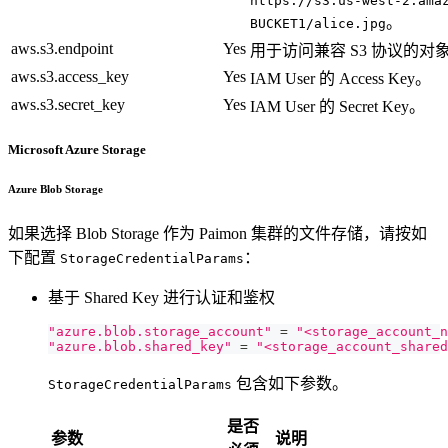
https://s3.us-west-2.ama
。
BUCKET1/alice.jpg
aws.s3.endpoint
Yes
用于访问兼容 S3 协议的对象存
aws.s3.access_key
Yes
IAM User 的 Access Key。
aws.s3.secret_key
Yes
IAM User 的 Secret Key。
Microsoft Azure Storage
Azure Blob Storage
如果选择 Blob Storage 作为 Paimon 集群的文件存储，请按如
下配置
：
StorageCredentialParams
基于 Shared Key 进行认证和鉴权
"azure.blob.storage_account"
=
"<storage_account_n
"azure.blob.shared_key"
=
"<storage_account_shared
包含如下参数。
StorageCredentialParams
是否
参数
说明