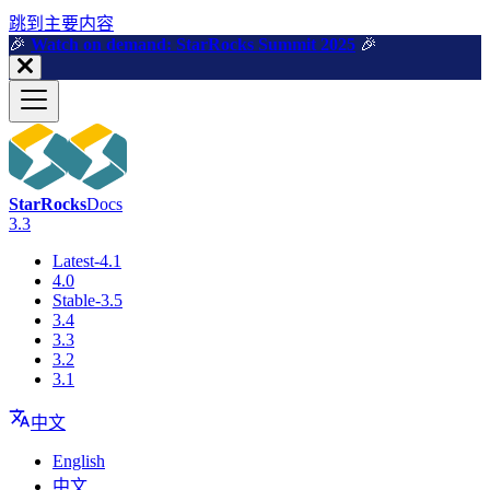
跳到主要内容
🎉️
Watch on demand: StarRocks Summit 2025
🎉️
StarRocks
Docs
3.3
Latest-4.1
4.0
Stable-3.5
3.4
3.3
3.2
3.1
中文
English
中文