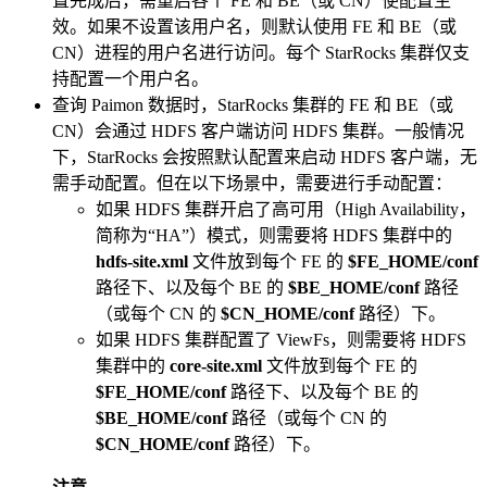
置完成后，需重启各个 FE 和 BE（或 CN）使配置生
效。如果不设置该用户名，则默认使用 FE 和 BE（或
CN）进程的用户名进行访问。每个 StarRocks 集群仅支
持配置一个用户名。
查询 Paimon 数据时，StarRocks 集群的 FE 和 BE（或
CN）会通过 HDFS 客户端访问 HDFS 集群。一般情况
下，StarRocks 会按照默认配置来启动 HDFS 客户端，无
需手动配置。但在以下场景中，需要进行手动配置：
如果 HDFS 集群开启了高可用（High Availability，
简称为“HA”）模式，则需要将 HDFS 集群中的
hdfs-site.xml
文件放到每个 FE 的
$FE_HOME/conf
路径下、以及每个 BE 的
$BE_HOME/conf
路径
（或每个 CN 的
$CN_HOME/conf
路径）下。
如果 HDFS 集群配置了 ViewFs，则需要将 HDFS
集群中的
core-site.xml
文件放到每个 FE 的
$FE_HOME/conf
路径下、以及每个 BE 的
$BE_HOME/conf
路径（或每个 CN 的
$CN_HOME/conf
路径）下。