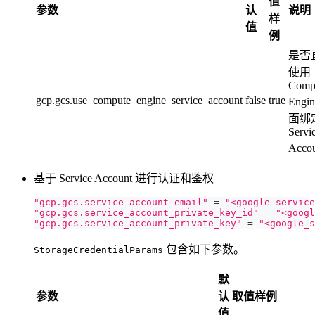
值
参数
认
说明
样
值
例
是否
使用
Comp
gcp.gcs.use_compute_engine_service_account
false
true
Engi
面绑
Servi
Acco
基于 Service Account 进行认证和鉴权
"gcp.gcs.service_account_email"
=
"<google_service
"gcp.gcs.service_account_private_key_id"
=
"<googl
"gcp.gcs.service_account_private_key"
=
"<google_s
包含如下参数。
StorageCredentialParams
默
参数
认
取值样例
值