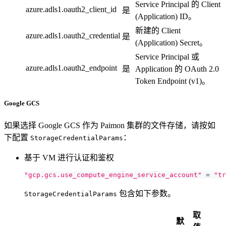
Service Principal 的 Client
azure.adls1.oauth2_client_id
是
(Application) ID。
新建的 Client
azure.adls1.oauth2_credential
是
(Application) Secret。
Service Principal 或
azure.adls1.oauth2_endpoint
是
Application 的 OAuth 2.0
Token Endpoint (v1)。
Google GCS
如果选择 Google GCS 作为 Paimon 集群的文件存储，请按如
下配置
：
StorageCredentialParams
基于 VM 进行认证和鉴权
"gcp.gcs.use_compute_engine_service_account"
=
"tr
包含如下参数。
StorageCredentialParams
取
默