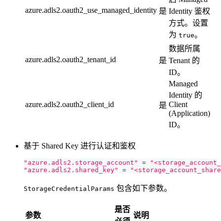
azure.adls2.oauth2_use_managed_identity
是
Identity 鉴权
方式。设置
为
。
true
数据所属
azure.adls2.oauth2_tenant_id
是
Tenant 的
ID。
Managed
Identity 的
azure.adls2.oauth2_client_id
Client
是
(Application)
ID。
基于 Shared Key 进行认证和鉴权
"azure.adls2.storage_account"
=
"<storage_account_
"azure.adls2.shared_key"
=
"<storage_account_share
包含如下参数。
StorageCredentialParams
是否
参数
说明