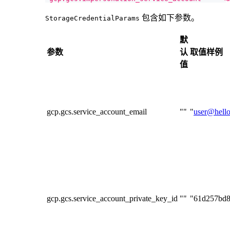
包含如下参数。
StorageCredentialParams
默
参数
认
取值样例
值
gcp.gcs.service_account_email
""
"
user@hello
gcp.gcs.service_account_private_key_id
""
"61d257bd8