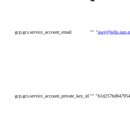
gcp.gcs.service_account_email
""
"
user@hello.iam.g
gcp.gcs.service_account_private_key_id
""
"61d257bd847954