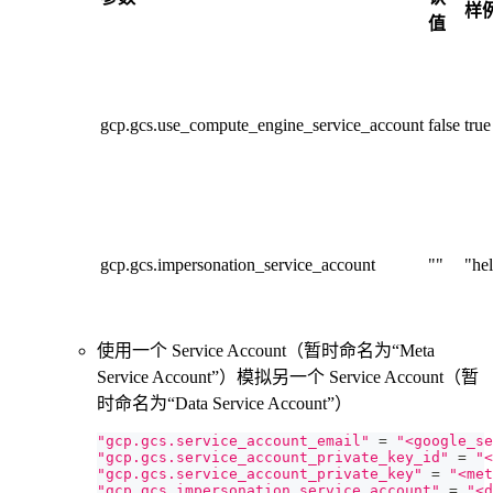
样
值
gcp.gcs.use_compute_engine_service_account
false
true
gcp.gcs.impersonation_service_account
""
"hel
使用一个 Service Account（暂时命名为“Meta
Service Account”）模拟另一个 Service Account（暂
时命名为“Data Service Account”）
"gcp.gcs.service_account_email"
=
"<google_se
"gcp.gcs.service_account_private_key_id"
=
"<
"gcp.gcs.service_account_private_key"
=
"<met
"gcp.gcs.impersonation_service_account"
=
"<d