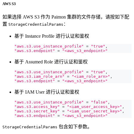
AWS S3
如果选择 AWS S3 作为 Paimon 集群的文件存储，请按如下配
置
：
StorageCredentialParams
基于 Instance Profile 进行认证和鉴权
"aws.s3.use_instance_profile"
=
"true"
,
"aws.s3.endpoint"
=
"<aws_s3_endpoint>"
基于 Assumed Role 进行认证和鉴权
"aws.s3.use_instance_profile"
=
"true"
,
"aws.s3.iam_role_arn"
=
"<iam_role_arn>"
,
"aws.s3.endpoint"
=
"<aws_s3_endpoint>"
基于 IAM User 进行认证和鉴权
"aws.s3.use_instance_profile"
=
"false"
,
"aws.s3.access_key"
=
"<iam_user_access_key>"
,
"aws.s3.secret_key"
=
"<iam_user_secret_key>"
,
"aws.s3.endpoint"
=
"<aws_s3_endpoint>"
包含如下参数。
StorageCredentialParams