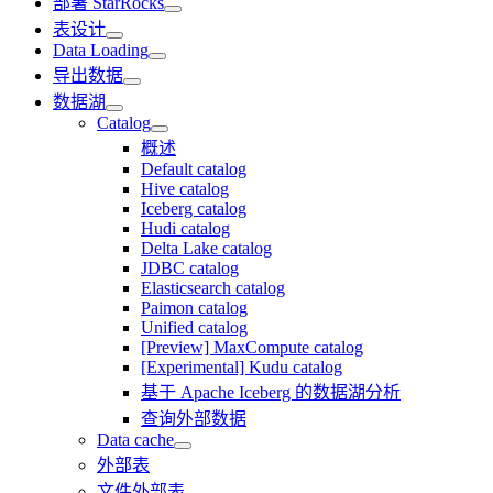
部署 StarRocks
表设计
Data Loading
导出数据
数据湖
Catalog
概述
Default catalog
Hive catalog
Iceberg catalog
Hudi catalog
Delta Lake catalog
JDBC catalog
Elasticsearch catalog
Paimon catalog
Unified catalog
[Preview] MaxCompute catalog
[Experimental] Kudu catalog
基于 Apache Iceberg 的数据湖分析
查询外部数据
Data cache
外部表
文件外部表