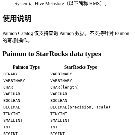
System)、Hive Metastore（以下简称 HMS）。
使用说明
Paimon Catalog 仅支持查询 Paimon 数据，不支持针对 Paimon
的写/删操作。
Paimon to StarRocks data types
Paimon Type
StarRocks Type
BINARY
VARBINARY
VARBINARY
VARBINARY
CHAR
CHAR(length)
VARCHAR
VARCHAR
BOOLEAN
BOOLEAN
DECIMAL
DECIMAL(precision, scale)
TINYINT
TINYINT
SMALLINT
SMALLINT
INT
INT
BIGINT
BIGINT