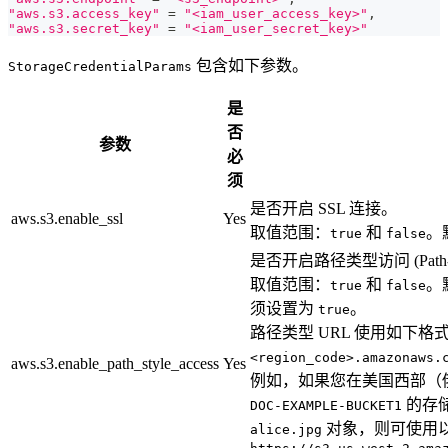
"aws.s3.access_key"
=
"<iam_user_access_key>"
,
"aws.s3.secret_key"
=
"<iam_user_secret_key>"
包含如下参数。
StorageCredentialParams
是
否
参数
必
须
是否开启 SSL 连接。
aws.s3.enable_ssl
Yes
取值范围：
和
。
true
false
是否开启路径类型访问 (Path-Sty
取值范围：
和
。
true
false
须设置为
。
true
路径类型 URL 使用如下格
<region_code>.amazonaws.
aws.s3.enable_path_style_access
Yes
例如，如果您在美国西部（
的存
DOC-EXAMPLE-BUCKET1
对象，则可使用以
alice.jpg