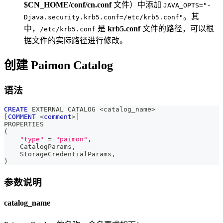
$CN_HOME/conf/cn.conf
文件）中添加
JAVA_OPTS="-
。其
Djava.security.krb5.conf=/etc/krb5.conf"
中，
是
krb5.conf
文件的路径，可以根
/etc/krb5.conf
据文件的实际路径进行修改。
创建 Paimon Catalog
语法
CREATE
 EXTERNAL CATALOG 
<
catalog_name
>
[
COMMENT
<
comment
>
]
PROPERTIES
(
"type"
=
"paimon"
,
    CatalogParams
,
    StorageCredentialParams
,
)
参数说明
catalog_name