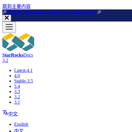
跳到主要内容
🎉️
Watch on demand: StarRocks Summit 2025
🎉️
StarRocks
Docs
3.2
Latest-4.1
4.0
Stable-3.5
3.4
3.3
3.2
3.1
中文
English
中文