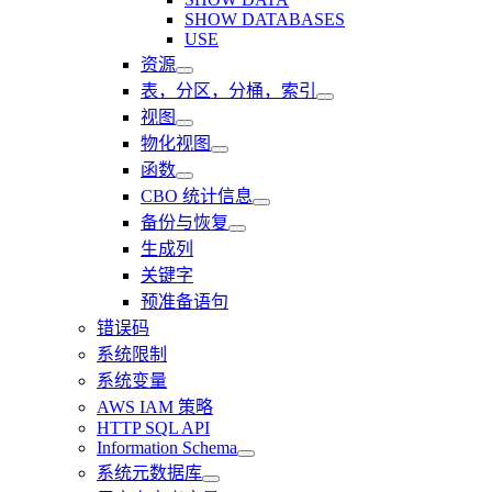
SHOW DATABASES
USE
资源
表，分区，分桶，索引
视图
物化视图
函数
CBO 统计信息
备份与恢复
生成列
关键字
预准备语句
错误码
系统限制
系统变量
AWS IAM 策略
HTTP SQL API
Information Schema
系统元数据库