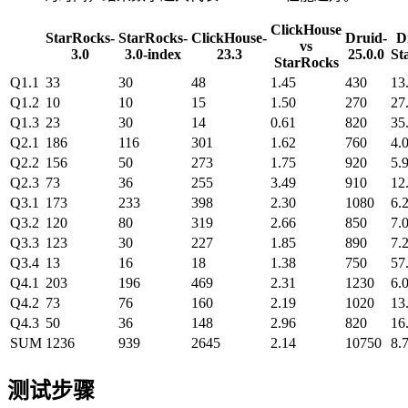
ClickHouse
StarRocks-
StarRocks-
ClickHouse-
Druid-
D
vs
3.0
3.0-index
23.3
25.0.0
St
StarRocks
Q1.1
33
30
48
1.45
430
13
Q1.2
10
10
15
1.50
270
27
Q1.3
23
30
14
0.61
820
35
Q2.1
186
116
301
1.62
760
4.
Q2.2
156
50
273
1.75
920
5.
Q2.3
73
36
255
3.49
910
12
Q3.1
173
233
398
2.30
1080
6.
Q3.2
120
80
319
2.66
850
7.
Q3.3
123
30
227
1.85
890
7.
Q3.4
13
16
18
1.38
750
57
Q4.1
203
196
469
2.31
1230
6.
Q4.2
73
76
160
2.19
1020
13
Q4.3
50
36
148
2.96
820
16
SUM
1236
939
2645
2.14
10750
8.
测试步骤