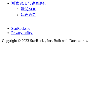
测试 SQL 与建表语句
测试 SQL
建表语句
StarRocks.io
Privacy policy
Copyright © 2023 StarRocks, Inc. Built with Docusaurus.