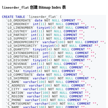
创建 Bitmap Index 表
lineorder_flat
CREATE
TABLE
`
lineorder_flat
`
(
`
LO_ORDERDATE
`
date
NOT
NULL
COMMENT
""
,
`
LO_ORDERKEY
`
int
(
11
)
NOT
NULL
COMMENT
""
,
`
LO_LINENUMBER
`
tinyint
(
4
)
NOT
NULL
COMMENT
""
,
`
LO_CUSTKEY
`
int
(
11
)
NOT
NULL
COMMENT
""
,
`
LO_PARTKEY
`
int
(
11
)
NOT
NULL
COMMENT
""
,
`
LO_SUPPKEY
`
int
(
11
)
NOT
NULL
COMMENT
""
,
`
LO_ORDERPRIORITY
`
varchar
(
100
)
NOT
NULL
COMMENT
""
,
`
LO_SHIPPRIORITY
`
tinyint
(
4
)
NOT
NULL
COMMENT
""
,
`
LO_QUANTITY
`
tinyint
(
4
)
NOT
NULL
COMMENT
""
,
`
LO_EXTENDEDPRICE
`
int
(
11
)
NOT
NULL
COMMENT
""
,
`
LO_ORDTOTALPRICE
`
int
(
11
)
NOT
NULL
COMMENT
""
,
`
LO_DISCOUNT
`
tinyint
(
4
)
NOT
NULL
COMMENT
""
,
`
LO_REVENUE
`
int
(
11
)
NOT
NULL
COMMENT
""
,
`
LO_SUPPLYCOST
`
int
(
11
)
NOT
NULL
COMMENT
""
,
`
LO_TAX
`
tinyint
(
4
)
NOT
NULL
COMMENT
""
,
`
LO_COMMITDATE
`
date
NOT
NULL
COMMENT
""
,
`
LO_SHIPMODE
`
varchar
(
100
)
NOT
NULL
COMMENT
""
,
`
C_NAME
`
varchar
(
100
)
NOT
NULL
COMMENT
""
,
`
C_ADDRESS
`
varchar
(
100
)
NOT
NULL
COMMENT
""
,
`
C_CITY
`
varchar
(
100
)
NOT
NULL
COMMENT
""
,
`
C_NATION
`
varchar
(
100
)
NOT
NULL
COMMENT
""
,
`
C_REGION
`
varchar
(
100
)
NOT
NULL
COMMENT
""
,
`
C_PHONE
`
varchar
(
100
)
NOT
NULL
COMMENT
""
,
`
C_MKTSEGMENT
`
varchar
(
100
)
NOT
NULL
COMMENT
""
,
`
S_NAME
`
varchar
(
100
)
NOT
NULL
COMMENT
""
,