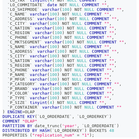
`
LO_TAX
`
tinyint
(
4
)
NOT
NULL
COMMENT
""
,
`
LO_COMMITDATE
`
date
NOT
NULL
COMMENT
""
,
`
LO_SHIPMODE
`
varchar
(
100
)
NOT
NULL
COMMENT
""
,
`
C_NAME
`
varchar
(
100
)
NOT
NULL
COMMENT
""
,
`
C_ADDRESS
`
varchar
(
100
)
NOT
NULL
COMMENT
""
,
`
C_CITY
`
varchar
(
100
)
NOT
NULL
COMMENT
""
,
`
C_NATION
`
varchar
(
100
)
NOT
NULL
COMMENT
""
,
`
C_REGION
`
varchar
(
100
)
NOT
NULL
COMMENT
""
,
`
C_PHONE
`
varchar
(
100
)
NOT
NULL
COMMENT
""
,
`
C_MKTSEGMENT
`
varchar
(
100
)
NOT
NULL
COMMENT
""
,
`
S_NAME
`
varchar
(
100
)
NOT
NULL
COMMENT
""
,
`
S_ADDRESS
`
varchar
(
100
)
NOT
NULL
COMMENT
""
,
`
S_CITY
`
varchar
(
100
)
NOT
NULL
COMMENT
""
,
`
S_NATION
`
varchar
(
100
)
NOT
NULL
COMMENT
""
,
`
S_REGION
`
varchar
(
100
)
NOT
NULL
COMMENT
""
,
`
S_PHONE
`
varchar
(
100
)
NOT
NULL
COMMENT
""
,
`
P_NAME
`
varchar
(
100
)
NOT
NULL
COMMENT
""
,
`
P_MFGR
`
varchar
(
100
)
NOT
NULL
COMMENT
""
,
`
P_CATEGORY
`
varchar
(
100
)
NOT
NULL
COMMENT
""
,
`
P_BRAND
`
varchar
(
100
)
NOT
NULL
COMMENT
""
,
`
P_COLOR
`
varchar
(
100
)
NOT
NULL
COMMENT
""
,
`
P_TYPE
`
varchar
(
100
)
NOT
NULL
COMMENT
""
,
`
P_SIZE
`
tinyint
(
4
)
NOT
NULL
COMMENT
""
,
`
P_CONTAINER
`
varchar
(
100
)
NOT
NULL
COMMENT
""
)
ENGINE
=
OLAP
DUPLICATE
KEY
(
`
LO_ORDERDATE
`
,
`
LO_ORDERKEY
`
)
COMMENT
"OLAP"
PARTITION
BY
 date_trunc
(
'year'
,
`
LO_ORDERDATE
`
)
DISTRIBUTED
BY
HASH
(
`
LO_ORDERKEY
`
)
 BUCKETS 
48
PROPERTIES 
(
"replication_num"
=
"1"
)
;