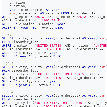
    c_nation
,
    s_nation
,
year
(
lo_orderdate
)
AS
year
,
sum
(
lo_revenue
)
AS
 revenue 
FROM
 lineorder_flat 
WHERE
 c_region 
=
'ASIA'
AND
 s_region 
=
'ASIA'
AND
 lo_or
AND
 lo_orderdate 
<=
'1997-12-31'
GROUP
BY
 c_nation
,
 s_nation
,
year
ORDER
BY
year
ASC
,
 revenue 
DESC
;
--Q3.2 
SELECT
 c_city
,
 s_city
,
year
(
lo_orderdate
)
AS
year
,
sum
(
FROM
 lineorder_flat 
WHERE
 c_nation 
=
'UNITED STATES'
AND
 s_nation 
=
'UNITED
AND
 lo_orderdate  
>=
'1992-01-01'
AND
 lo_orderdate 
<=
'
GROUP
BY
 c_city
,
 s_city
,
year
ORDER
BY
year
ASC
,
 revenue 
DESC
;
--Q3.3 
SELECT
 c_city
,
 s_city
,
year
(
lo_orderdate
)
AS
year
,
sum
(
FROM
 lineorder_flat 
WHERE
 c_city 
in
(
'UNITED KI1'
,
'UNITED KI5'
)
AND
 s_cit
AND
 lo_orderdate  
>=
'1992-01-01'
AND
 lo_orderdate 
<=
'
GROUP
BY
 c_city
,
 s_city
,
year
ORDER
BY
year
ASC
,
 revenue 
DESC
;
--Q3.4 
SELECT
 c_city
,
 s_city
,
year
(
lo_orderdate
)
AS
year
,
sum
(
FROM
 lineorder_flat 
WHERE
 c_city 
in
(
'UNITED KI1'
,
'UNITED KI5'
)
AND
 s_city
AND
 lo_orderdate  
>=
'1997-12-01'
AND
 lo_orderdate 
<=
'