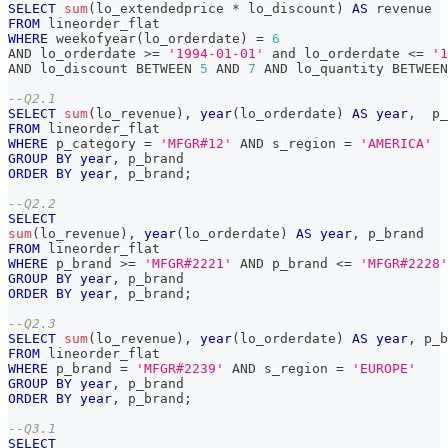
SELECT
sum
(
lo_extendedprice 
*
 lo_discount
)
AS
 revenue 
FROM
 lineorder_flat 
WHERE
 weekofyear
(
lo_orderdate
)
=
6
AND
 lo_orderdate 
>=
'1994-01-01'
and
 lo_orderdate 
<=
'1
AND
 lo_discount 
BETWEEN
5
AND
7
AND
 lo_quantity 
BETWEEN
--Q2.1 
SELECT
sum
(
lo_revenue
)
,
year
(
lo_orderdate
)
AS
year
,
  p_
FROM
 lineorder_flat 
WHERE
 p_category 
=
'MFGR#12'
AND
 s_region 
=
'AMERICA'
GROUP
BY
year
,
 p_brand 
ORDER
BY
year
,
 p_brand
;
--Q2.2
SELECT
sum
(
lo_revenue
)
,
year
(
lo_orderdate
)
AS
year
,
 p_brand 
FROM
 lineorder_flat 
WHERE
 p_brand 
>=
'MFGR#2221'
AND
 p_brand 
<=
'MFGR#2228'
GROUP
BY
year
,
 p_brand 
ORDER
BY
year
,
 p_brand
;
--Q2.3
SELECT
sum
(
lo_revenue
)
,
year
(
lo_orderdate
)
AS
year
,
 p_b
FROM
 lineorder_flat 
WHERE
 p_brand 
=
'MFGR#2239'
AND
 s_region 
=
'EUROPE'
GROUP
BY
year
,
 p_brand 
ORDER
BY
year
,
 p_brand
;
--Q3.1
SELECT