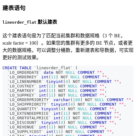
建表语句
默认建表
lineorder_flat
这个建表语句是为了匹配当前集群和数据规格（3 个 BE，
scale factor = 100）。如果您的集群有更多的 BE 节点，或者更
大的数据规格，可以调整分桶数，重新建表和导数据，可实现
更好的测试效果。
CREATE
TABLE
`
lineorder_flat
`
(
`
LO_ORDERDATE
`
date
NOT
NULL
COMMENT
""
,
`
LO_ORDERKEY
`
int
(
11
)
NOT
NULL
COMMENT
""
,
`
LO_LINENUMBER
`
tinyint
(
4
)
NOT
NULL
COMMENT
""
,
`
LO_CUSTKEY
`
int
(
11
)
NOT
NULL
COMMENT
""
,
`
LO_PARTKEY
`
int
(
11
)
NOT
NULL
COMMENT
""
,
`
LO_SUPPKEY
`
int
(
11
)
NOT
NULL
COMMENT
""
,
`
LO_ORDERPRIORITY
`
varchar
(
100
)
NOT
NULL
COMMENT
""
,
`
LO_SHIPPRIORITY
`
tinyint
(
4
)
NOT
NULL
COMMENT
""
,
`
LO_QUANTITY
`
tinyint
(
4
)
NOT
NULL
COMMENT
""
,
`
LO_EXTENDEDPRICE
`
int
(
11
)
NOT
NULL
COMMENT
""
,
`
LO_ORDTOTALPRICE
`
int
(
11
)
NOT
NULL
COMMENT
""
,
`
LO_DISCOUNT
`
tinyint
(
4
)
NOT
NULL
COMMENT
""
,
`
LO_REVENUE
`
int
(
11
)
NOT
NULL
COMMENT
""
,
`
LO_SUPPLYCOST
`
int
(
11
)
NOT
NULL
COMMENT
""
,