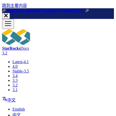
跳到主要内容
🎉️
Watch on demand: StarRocks Summit 2025
🎉️
StarRocks
Docs
3.2
Latest-4.1
4.0
Stable-3.5
3.4
3.3
3.2
3.1
中文
English
中文