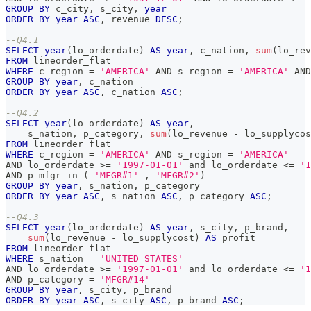
GROUP
BY
 c_city
,
 s_city
,
year
ORDER
BY
year
ASC
,
 revenue 
DESC
;
--Q4.1 
SELECT
year
(
lo_orderdate
)
AS
year
,
 c_nation
,
sum
(
lo_rev
FROM
 lineorder_flat 
WHERE
 c_region 
=
'AMERICA'
AND
 s_region 
=
'AMERICA'
AND
GROUP
BY
year
,
 c_nation 
ORDER
BY
year
ASC
,
 c_nation 
ASC
;
--Q4.2 
SELECT
year
(
lo_orderdate
)
AS
year
,
    s_nation
,
 p_category
,
sum
(
lo_revenue 
-
 lo_supplycos
FROM
 lineorder_flat 
WHERE
 c_region 
=
'AMERICA'
AND
 s_region 
=
'AMERICA'
AND
 lo_orderdate 
>=
'1997-01-01'
and
 lo_orderdate 
<=
'1
AND
 p_mfgr 
in
(
'MFGR#1'
,
'MFGR#2'
)
GROUP
BY
year
,
 s_nation
,
 p_category 
ORDER
BY
year
ASC
,
 s_nation 
ASC
,
 p_category 
ASC
;
--Q4.3 
SELECT
year
(
lo_orderdate
)
AS
year
,
 s_city
,
 p_brand
,
sum
(
lo_revenue 
-
 lo_supplycost
)
AS
 profit 
FROM
 lineorder_flat 
WHERE
 s_nation 
=
'UNITED STATES'
AND
 lo_orderdate 
>=
'1997-01-01'
and
 lo_orderdate 
<=
'1
AND
 p_category 
=
'MFGR#14'
GROUP
BY
year
,
 s_city
,
 p_brand 
ORDER
BY
year
ASC
,
 s_city 
ASC
,
 p_brand 
ASC
;