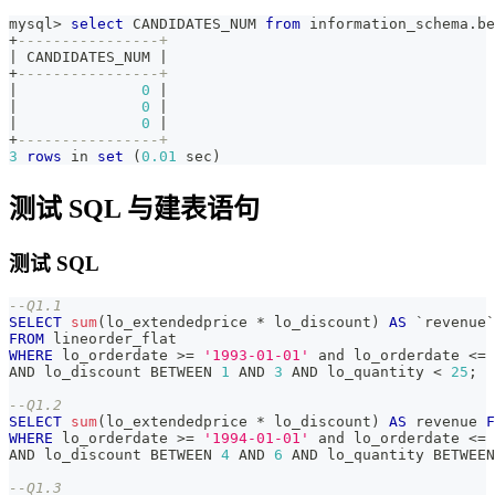
mysql
>
select
 CANDIDATES_NUM 
from
 information_schema
.
be
+
----------------+
|
 CANDIDATES_NUM 
|
+
----------------+
|
0
|
|
0
|
|
0
|
+
----------------+
3
rows
in
set
(
0.01
 sec
)
测试 SQL 与建表语句
测试 SQL
--Q1.1 
SELECT
sum
(
lo_extendedprice 
*
 lo_discount
)
AS
`
revenue
`
FROM
 lineorder_flat 
WHERE
 lo_orderdate 
>=
'1993-01-01'
and
 lo_orderdate 
<=
AND
 lo_discount 
BETWEEN
1
AND
3
AND
 lo_quantity 
<
25
;
--Q1.2 
SELECT
sum
(
lo_extendedprice 
*
 lo_discount
)
AS
 revenue 
F
WHERE
 lo_orderdate 
>=
'1994-01-01'
and
 lo_orderdate 
<=
AND
 lo_discount 
BETWEEN
4
AND
6
AND
 lo_quantity 
BETWEEN
--Q1.3 