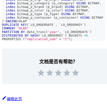
index
 bitmap_p_category 
(
p_category
)
USING
 BITMAP
,
index
 bitmap_p_brand 
(
p_brand
)
USING
 BITMAP
,
index
 bitmap_p_color 
(
p_color
)
USING
 BITMAP
,
index
 bitmap_p_type 
(
p_type
)
USING
 BITMAP
,
index
 bitmap_p_container 
(
p_container
)
USING
 BITMAP
)
ENGINE
=
OLAP
DUPLICATE
KEY
(
`
LO_ORDERDATE
`
,
`
LO_ORDERKEY
`
)
COMMENT
"OLAP"
PARTITION
BY
 date_trunc
(
'year'
,
`
LO_ORDERDATE
`
)
DISTRIBUTED
BY
HASH
(
`
LO_ORDERKEY
`
)
 BUCKETS 
48
PROPERTIES 
(
"replication_num"
=
"1"
)
;
文档是否有帮助？
编辑此页