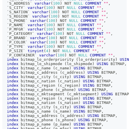
`
S_ADDRESS
`
varchar
(
100
)
NOT
NULL
COMMENT
""
,
`
S_CITY
`
varchar
(
100
)
NOT
NULL
COMMENT
""
,
`
S_NATION
`
varchar
(
100
)
NOT
NULL
COMMENT
""
,
`
S_REGION
`
varchar
(
100
)
NOT
NULL
COMMENT
""
,
`
S_PHONE
`
varchar
(
100
)
NOT
NULL
COMMENT
""
,
`
P_NAME
`
varchar
(
100
)
NOT
NULL
COMMENT
""
,
`
P_MFGR
`
varchar
(
100
)
NOT
NULL
COMMENT
""
,
`
P_CATEGORY
`
varchar
(
100
)
NOT
NULL
COMMENT
""
,
`
P_BRAND
`
varchar
(
100
)
NOT
NULL
COMMENT
""
,
`
P_COLOR
`
varchar
(
100
)
NOT
NULL
COMMENT
""
,
`
P_TYPE
`
varchar
(
100
)
NOT
NULL
COMMENT
""
,
`
P_SIZE
`
tinyint
(
4
)
NOT
NULL
COMMENT
""
,
`
P_CONTAINER
`
varchar
(
100
)
NOT
NULL
COMMENT
""
,
index
 bitmap_lo_orderpriority 
(
lo_orderpriority
)
USIN
index
 bitmap_lo_shipmode 
(
lo_shipmode
)
USING
 BITMAP
,
index
 bitmap_c_name 
(
c_name
)
USING
 BITMAP
,
index
 bitmap_c_address 
(
c_address
)
USING
 BITMAP
,
index
 bitmap_c_city 
(
c_city
)
USING
 BITMAP
,
index
 bitmap_c_nation 
(
c_nation
)
USING
 BITMAP
,
index
 bitmap_c_region 
(
c_region
)
USING
 BITMAP
,
index
 bitmap_c_phone 
(
c_phone
)
USING
 BITMAP
,
index
 bitmap_c_mktsegment 
(
c_mktsegment
)
USING
 BITMAP
index
 bitmap_s_region 
(
s_region
)
USING
 BITMAP
,
index
 bitmap_s_nation 
(
s_nation
)
USING
 BITMAP
,
index
 bitmap_s_city 
(
s_city
)
USING
 BITMAP
,
index
 bitmap_s_name 
(
s_name
)
USING
 BITMAP
,
index
 bitmap_s_address 
(
s_address
)
USING
 BITMAP
,
index
 bitmap_s_phone 
(
s_phone
)
USING
 BITMAP
,
index
 bitmap_p_name 
(
p_name
)
USING
 BITMAP
,
index
 bitmap_p_mfgr 
(
p_mfgr
)
USING
 BITMAP
,