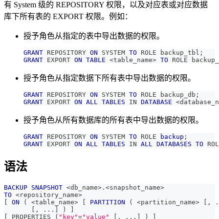
有 System 级的 REPOSITORY 权限，以及对应表或对应数据
库下所有表的 EXPORT 权限。例如：
授予角色从指定的表中导出数据的权限。
GRANT
 REPOSITORY 
ON
 SYSTEM 
TO
 ROLE backup_tbl
;
GRANT
 EXPORT 
ON
TABLE
<
table_name
>
TO
 ROLE backup_
授予角色从指定数据下所有表中导出数据的权限。
GRANT
 REPOSITORY 
ON
 SYSTEM 
TO
 ROLE backup_db
;
GRANT
 EXPORT 
ON
ALL
TABLES
IN
DATABASE
<
database_n
授予角色从所有数据库的所有表中导出数据的权限。
GRANT
 REPOSITORY 
ON
 SYSTEM 
TO
 ROLE 
backup
;
GRANT
 EXPORT 
ON
ALL
TABLES
IN
ALL
DATABASES
TO
 ROL
语法
BACKUP
SNAPSHOT
<
db_name
>
.
<
snapshot_name
>
TO
<
repository_name
>
[
ON
(
<
table_name
>
[
PARTITION
(
<
partition_name
>
[
,
.
[
,
.
.
.
]
)
]
[
 PROPERTIES 
(
"key"
=
"value"
[
,
.
.
.
]
)
]