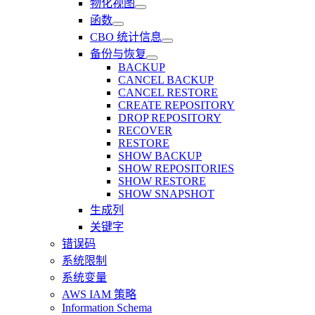
物化视图
函数
CBO 统计信息
备份与恢复
BACKUP
CANCEL BACKUP
CANCEL RESTORE
CREATE REPOSITORY
DROP REPOSITORY
RECOVER
RESTORE
SHOW BACKUP
SHOW REPOSITORIES
SHOW RESTORE
SHOW SNAPSHOT
生成列
关键字
错误码
系统限制
系统变量
AWS IAM 策略
Information Schema