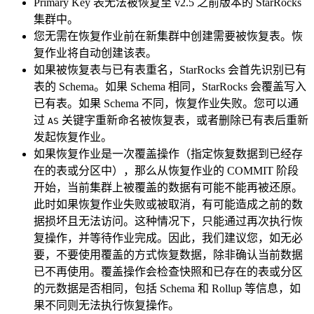
Primary Key 表无法被恢复至 v2.5 之前版本的 StarRocks
集群中。
您无需在恢复作业前在新集群中创建需要被恢复表。恢
复作业将自动创建该表。
如果被恢复表与已有表重名，StarRocks 会首先识别已有
表的 Schema。如果 Schema 相同，StarRocks 会覆盖写入
已有表。如果 Schema 不同，恢复作业失败。您可以通
过
关键字重新命名被恢复表，或者删除已有表后重新
AS
发起恢复作业。
如果恢复作业是一次覆盖操作（指定恢复数据到已经存
在的表或分区中），那么从恢复作业的 COMMIT 阶段
开始，当前集群上被覆盖的数据有可能不能再被还原。
此时如果恢复作业失败或被取消，有可能造成之前的数
据损坏且无法访问。这种情况下，只能通过再次执行恢
复操作，并等待作业完成。因此，我们建议您，如无必
要，不要使用覆盖的方式恢复数据，除非确认当前数据
已不再使用。覆盖操作会检查快照和已存在的表或分区
的元数据是否相同，包括 Schema 和 Rollup 等信息，如
果不同则无法执行恢复操作。