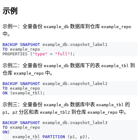
示例
示例一：全量备份
数据库到仓库
example_db
example_repo
中。
BACKUP
SNAPSHOT
 example_db
.
snapshot_label1
TO
 example_repo
PROPERTIES 
(
"type"
=
"full"
)
;
示例二：全量备份
数据库下的表
到
example_db
example_tbl
仓库
中。
example_repo
BACKUP
SNAPSHOT
 example_db
.
snapshot_label2
TO
 example_repo
ON
(
example_tbl
)
;
示例三：全量备份
数据库中表
的
example_db
example_tbl
、
分区和表
到仓库
中。
p1
p2
example_tbl2
example_repo
BACKUP
SNAPSHOT
 example_db
.
snapshot_label3
TO
 example_repo
ON
(
    example_tbl 
PARTITION
(
p1
,
 p2
)
,