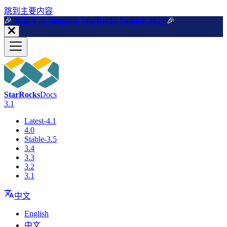
跳到主要内容
🎉️
Watch on demand: StarRocks Summit 2025
🎉️
StarRocks
Docs
3.1
Latest-4.1
4.0
Stable-3.5
3.4
3.3
3.2
3.1
中文
English
中文