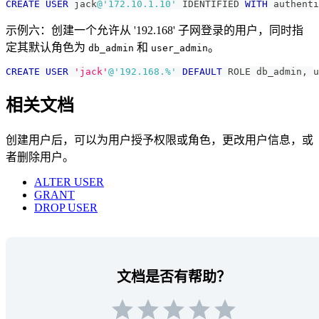
CREATE
USER
 jack
@'172.10.1.10'
 IDENTIFIED 
WITH
 authenti
示例六：创建一个允许从 '192.168' 子网登录的用户，同时指
定其默认角色为
和
。
db_admin
user_admin
CREATE
USER
'jack'
@'192.168.%'
DEFAULT
 ROLE db_admin
,
 u
相关文档
创建用户后，可以为用户授予权限或角色，更改用户信息，或
者删除用户。
ALTER USER
GRANT
DROP USER
文档是否有帮助？