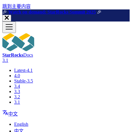
跳到主要内容
🎉️
Watch on demand: StarRocks Summit 2025
🎉️
StarRocks
Docs
3.1
Latest-4.1
4.0
Stable-3.5
3.4
3.3
3.2
3.1
中文
English
中文