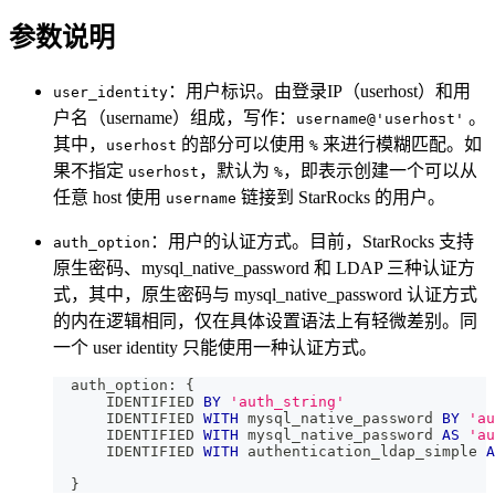
参数说明
：用户标识。由登录IP（userhost）和用
user_identity
户名（username）组成，写作：
。
username@'userhost'
其中，
的部分可以使用
来进行模糊匹配。如
userhost
%
果不指定
，默认为
，即表示创建一个可以从
userhost
%
任意 host 使用
链接到 StarRocks 的用户。
username
：用户的认证方式。目前，StarRocks 支持
auth_option
原生密码、mysql_native_password 和 LDAP 三种认证方
式，其中，原生密码与 mysql_native_password 认证方式
的内在逻辑相同，仅在具体设置语法上有轻微差别。同
一个 user identity 只能使用一种认证方式。
  auth_option: {
      IDENTIFIED 
BY
'auth_string'
      IDENTIFIED 
WITH
 mysql_native_password 
BY
'au
      IDENTIFIED 
WITH
 mysql_native_password 
AS
'au
      IDENTIFIED 
WITH
 authentication_ldap_simple 
A
  }