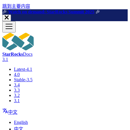
跳到主要内容
🎉️
Watch on demand: StarRocks Summit 2025
🎉️
StarRocks
Docs
3.1
Latest-4.1
4.0
Stable-3.5
3.4
3.3
3.2
3.1
中文
English
中文