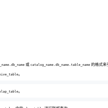
或
的格式来
_name.db_name
catalog_name.db_name.table_name
。
hive_table
。
olap_table