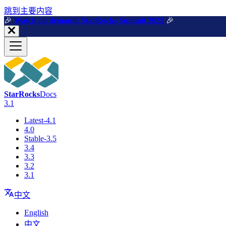
跳到主要内容
🎉️
Watch on demand: StarRocks Summit 2025
🎉️
StarRocks
Docs
3.1
Latest-4.1
4.0
Stable-3.5
3.4
3.3
3.2
3.1
中文
English
中文