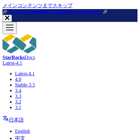
メインコンテンツまでスキップ
🎉️
Watch on demand: StarRocks Summit 2025
🎉️
StarRocks
Docs
Latest-4.1
Latest-4.1
4.0
Stable-3.5
3.4
3.3
3.2
3.1
日本語
English
中文