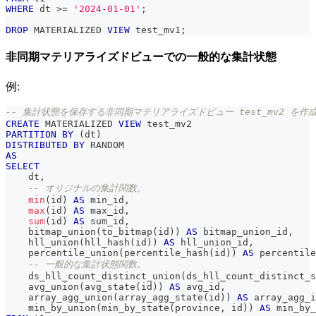
WHERE
 dt 
>=
'2024-01-01'
;
DROP
 MATERIALIZED 
VIEW
 test_mv1
;
非同期マテリアライズドビューでの一般的な集計状態
例:
-- 集計状態を保存する非同期マテリアライズドビュー test_mv2 を作
CREATE
 MATERIALIZED 
VIEW
 test_mv2
PARTITION
BY
(
dt
)
DISTRIBUTED
BY
 RANDOM
AS
SELECT
    dt
,
-- オリジナルの集計関数。
min
(
id
)
AS
 min_id
,
max
(
id
)
AS
 max_id
,
sum
(
id
)
AS
 sum_id
,
    bitmap_union
(
to_bitmap
(
id
)
)
AS
 bitmap_union_id
,
    hll_union
(
hll_hash
(
id
)
)
AS
 hll_union_id
,
    percentile_union
(
percentile_hash
(
id
)
)
AS
 percentile
-- 一般的な集計状態関数。
    ds_hll_count_distinct_union
(
ds_hll_count_distinct_s
    avg_union
(
avg_state
(
id
)
)
AS
 avg_id
,
    array_agg_union
(
array_agg_state
(
id
)
)
AS
 array_agg_i
    min_by_union
(
min_by_state
(
province
,
 id
)
)
AS
 min_by_