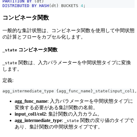
PARTITION
BY
(
dt
)
DISTRIBUTED
BY
HASH
(
dt
)
 BUCKETS 
4
;
コンビネータ関数
一般的な集計状態は、コンビネータ関数を使用して中間状態
の計算とフローをカプセル化します。
コンビネータ関数
_state
関数は、入力パラメーターを中間状態タイプに変換
_state
します。
定義:
agg_intermediate_type {agg_func_name}_state
(
input_col1
,
agg_func_name
: 入力パラメーターを中間状態タイプに
変換する必要がある集計関数の名前。
input_col1/col2
: 集計関数の入力カラム。
agg_intermediate_type
:
関数の戻り値のタイプで
_state
あり、集計関数の中間状態タイプです。