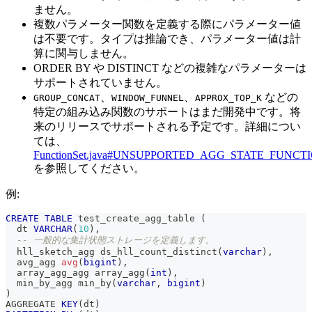
ません。
複数パラメーター関数を定義する際にパラメーター値
は不要です。タイプは推論でき、パラメーター値は計
算に関与しません。
ORDER BY や DISTINCT などの複雑なパラメーターは
サポートされていません。
、
、
などの
GROUP_CONCAT
WINDOW_FUNNEL
APPROX_TOP_K
特定の組み込み関数のサポートはまだ開発中です。将
来のリリースでサポートされる予定です。詳細につい
ては、
FunctionSet.java#UNSUPPORTED_AGG_STATE_FUNCT
を参照してください。
例:
CREATE
TABLE
 test_create_agg_table 
(
  dt 
VARCHAR
(
10
)
,
-- 一般的な集計状態ストレージを定義します。
  hll_sketch_agg ds_hll_count_distinct
(
varchar
)
,
  avg_agg 
avg
(
bigint
)
,
  array_agg_agg array_agg
(
int
)
,
  min_by_agg min_by
(
varchar
,
bigint
)
)
AGGREGATE 
KEY
(
dt
)