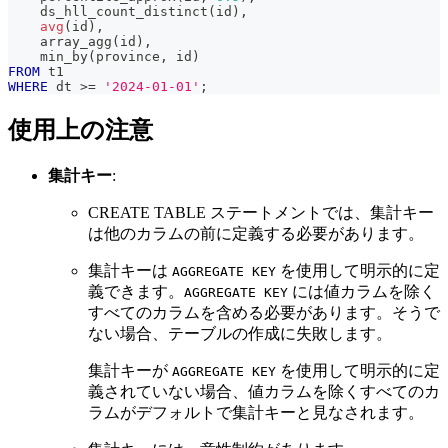
    ds_hll_count_distinct
(
id
)
,
avg
(
id
)
,
    array_agg
(
id
)
,
    min_by
(
province
,
 id
)
FROM
 t1
WHERE
 dt 
>=
'2024-01-01'
;
使用上の注意
集計キー
:
CREATE TABLE ステートメントでは、集計キー
は他のカラムの前に定義する必要があります。
集計キーは
を使用して明示的に定
AGGREGATE KEY
義できます。
には値カラムを除く
AGGREGATE KEY
すべてのカラムを含める必要があります。そうで
ない場合、テーブルの作成に失敗します。
集計キーが
を使用して明示的に定
AGGREGATE KEY
義されていない場合、値カラムを除くすべてのカ
ラムがデフォルトで集計キーと見なされます。