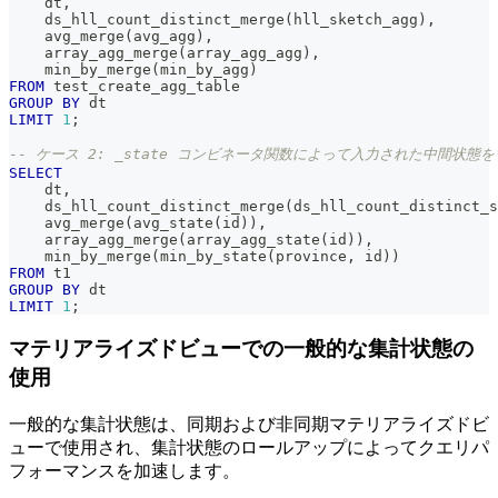
    dt
,
    ds_hll_count_distinct_merge
(
hll_sketch_agg
)
,
    avg_merge
(
avg_agg
)
,
    array_agg_merge
(
array_agg_agg
)
,
    min_by_merge
(
min_by_agg
)
FROM
 test_create_agg_table
GROUP
BY
 dt
LIMIT
1
;
-- ケース 2: _state コンビネータ関数によって入力された中間状
SELECT
    dt
,
    ds_hll_count_distinct_merge
(
ds_hll_count_distinct_s
    avg_merge
(
avg_state
(
id
)
)
,
    array_agg_merge
(
array_agg_state
(
id
)
)
,
    min_by_merge
(
min_by_state
(
province
,
 id
)
)
FROM
 t1
GROUP
BY
 dt
LIMIT
1
;
マテリアライズドビューでの一般的な集計状態の
使用
一般的な集計状態は、同期および非同期マテリアライズドビ
ューで使用され、集計状態のロールアップによってクエリパ
フォーマンスを加速します。