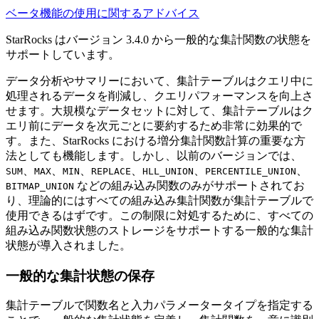
ベータ機能の使用に関するアドバイス
StarRocks はバージョン 3.4.0 から一般的な集計関数の状態を
サポートしています。
データ分析やサマリーにおいて、集計テーブルはクエリ中に
処理されるデータを削減し、クエリパフォーマンスを向上さ
せます。大規模なデータセットに対して、集計テーブルはク
エリ前にデータを次元ごとに要約するため非常に効果的で
す。また、StarRocks における増分集計関数計算の重要な方
法としても機能します。しかし、以前のバージョンでは、
、
、
、
、
、
、
SUM
MAX
MIN
REPLACE
HLL_UNION
PERCENTILE_UNION
などの組み込み関数のみがサポートされてお
BITMAP_UNION
り、理論的にはすべての組み込み集計関数が集計テーブルで
使用できるはずです。この制限に対処するために、すべての
組み込み関数状態のストレージをサポートする一般的な集計
状態が導入されました。
一般的な集計状態の保存
集計テーブルで関数名と入力パラメータータイプを指定する