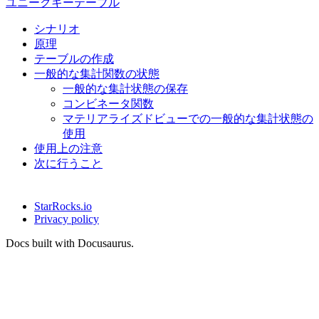
ユニークキーテーブル
シナリオ
原理
テーブルの作成
一般的な集計関数の状態
一般的な集計状態の保存
コンビネータ関数
マテリアライズドビューでの一般的な集計状態の
使用
使用上の注意
次に行うこと
StarRocks.io
Privacy policy
Docs built with Docusaurus.