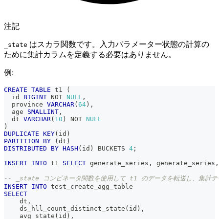
注記
はスカラ関数です。入力パラメーター状態の計算の
_state
ために集計カラムを定義する必要はありません。
例:
CREATE
TABLE
 t1 
(
  id 
BIGINT
NOT
NULL
,
  province 
VARCHAR
(
64
)
,
  age 
SMALLINT
,
  dt 
VARCHAR
(
10
)
NOT
NULL
)
DUPLICATE
KEY
(
id
)
PARTITION
BY
(
dt
)
DISTRIBUTED
BY
HASH
(
id
)
 BUCKETS 
4
;
INSERT
INTO
 t1 
SELECT
 generate_series
,
 generate_series
,
-- _state コンビネータ関数を使用して t1 のデータを転送し、集計
INSERT
INTO
 test_create_agg_table
SELECT
    dt
,
    ds_hll_count_distinct_state
(
id
)
,
    avg_state
(
id
)
,