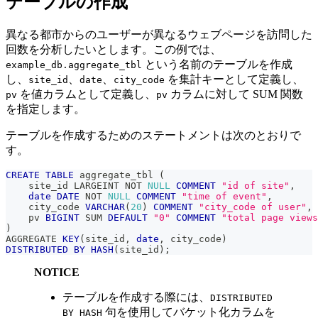
テーブルの作成
異なる都市からのユーザーが異なるウェブページを訪問した
回数を分析したいとします。この例では、
という名前のテーブルを作成
example_db.aggregate_tbl
し、
、
、
を集計キーとして定義し、
site_id
date
city_code
を値カラムとして定義し、
カラムに対して SUM 関数
pv
pv
を指定します。
テーブルを作成するためのステートメントは次のとおりで
す。
CREATE
TABLE
 aggregate_tbl 
(
    site_id LARGEINT 
NOT
NULL
COMMENT
"id of site"
,
date
DATE
NOT
NULL
COMMENT
"time of event"
,
    city_code 
VARCHAR
(
20
)
COMMENT
"city_code of user"
,
    pv 
BIGINT
 SUM 
DEFAULT
"0"
COMMENT
"total page views
)
AGGREGATE 
KEY
(
site_id
,
date
,
 city_code
)
DISTRIBUTED
BY
HASH
(
site_id
)
;
NOTICE
テーブルを作成する際には、
DISTRIBUTED
句を使用してバケット化カラムを
BY HASH