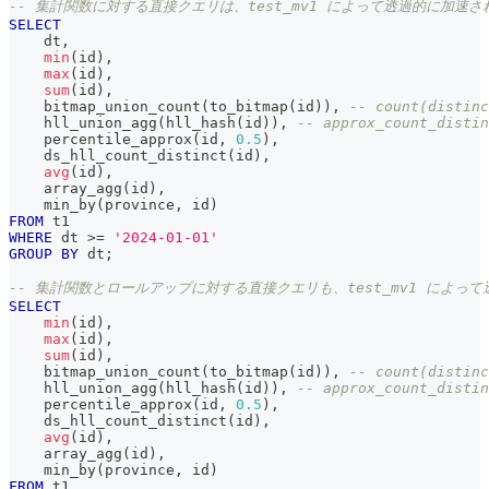
-- 集計関数に対する直接クエリは、test_mv1 によって透過的に加速さ
SELECT
    dt
,
min
(
id
)
,
max
(
id
)
,
sum
(
id
)
,
    bitmap_union_count
(
to_bitmap
(
id
)
)
,
-- count(distinc
    hll_union_agg
(
hll_hash
(
id
)
)
,
-- approx_count_distin
    percentile_approx
(
id
,
0.5
)
,
    ds_hll_count_distinct
(
id
)
,
avg
(
id
)
,
    array_agg
(
id
)
,
    min_by
(
province
,
 id
)
FROM
 t1
WHERE
 dt 
>=
'2024-01-01'
GROUP
BY
 dt
;
-- 集計関数とロールアップに対する直接クエリも、test_mv1 によっ
SELECT
min
(
id
)
,
max
(
id
)
,
sum
(
id
)
,
    bitmap_union_count
(
to_bitmap
(
id
)
)
,
-- count(distinc
    hll_union_agg
(
hll_hash
(
id
)
)
,
-- approx_count_distin
    percentile_approx
(
id
,
0.5
)
,
    ds_hll_count_distinct
(
id
)
,
avg
(
id
)
,
    array_agg
(
id
)
,
    min_by
(
province
,
 id
)
FROM
 t1