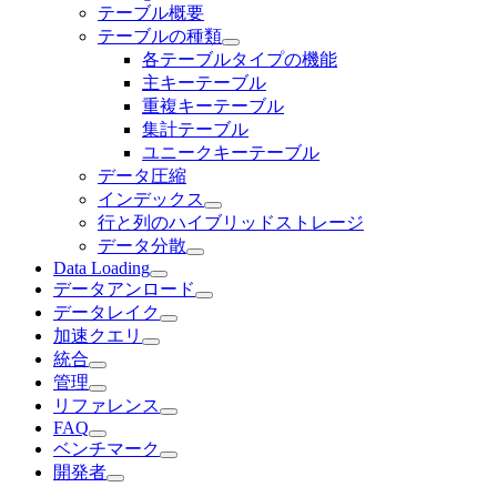
テーブル概要
テーブルの種類
各テーブルタイプの機能
主キーテーブル
重複キーテーブル
集計テーブル
ユニークキーテーブル
データ圧縮
インデックス
行と列のハイブリッドストレージ
データ分散
Data Loading
データアンロード
データレイク
加速クエリ
統合
管理
リファレンス
FAQ
ベンチマーク
開発者