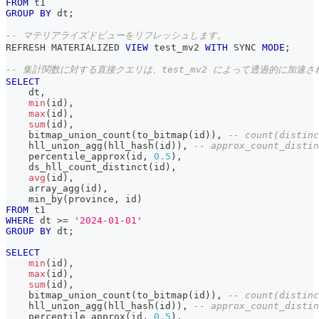
FROM
 t1
GROUP
BY
 dt
;
-- マテリアライズドビューをリフレッシュします。
REFRESH MATERIALIZED 
VIEW
 test_mv2 
WITH
 SYNC 
MODE
;
-- 集計関数に対する直接クエリは、test_mv2 によって透過的に加速さ
SELECT
    dt
,
min
(
id
)
,
max
(
id
)
,
sum
(
id
)
,
    bitmap_union_count
(
to_bitmap
(
id
)
)
,
-- count(distinc
    hll_union_agg
(
hll_hash
(
id
)
)
,
-- approx_count_distin
    percentile_approx
(
id
,
0.5
)
,
    ds_hll_count_distinct
(
id
)
,
avg
(
id
)
,
    array_agg
(
id
)
,
    min_by
(
province
,
 id
)
FROM
 t1
WHERE
 dt 
>=
'2024-01-01'
GROUP
BY
 dt
;
SELECT
min
(
id
)
,
max
(
id
)
,
sum
(
id
)
,
    bitmap_union_count
(
to_bitmap
(
id
)
)
,
-- count(distinc
    hll_union_agg
(
hll_hash
(
id
)
)
,
-- approx_count_distin
    percentile_approx
(
id
,
0.5
)
,