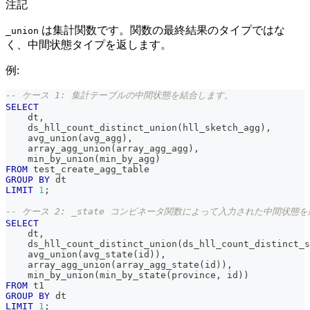
注記
は集計関数です。関数の最終結果のタイプではな
_union
く、中間状態タイプを返します。
例:
-- ケース 1: 集計テーブルの中間状態を結合します。
SELECT
    dt
,
    ds_hll_count_distinct_union
(
hll_sketch_agg
)
,
    avg_union
(
avg_agg
)
,
    array_agg_union
(
array_agg_agg
)
,
    min_by_union
(
min_by_agg
)
FROM
 test_create_agg_table
GROUP
BY
 dt
LIMIT
1
;
-- ケース 2: _state コンビネータ関数によって入力された中間状態
SELECT
    dt
,
    ds_hll_count_distinct_union
(
ds_hll_count_distinct_s
    avg_union
(
avg_state
(
id
)
)
,
    array_agg_union
(
array_agg_state
(
id
)
)
,
    min_by_union
(
min_by_state
(
province
,
 id
)
)
FROM
 t1
GROUP
BY
 dt
LIMIT
1
;