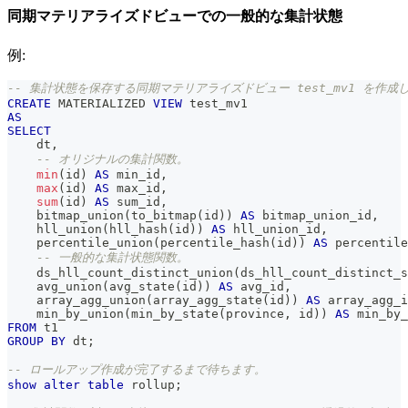
同期マテリアライズドビューでの一般的な集計状態
例:
-- 集計状態を保存する同期マテリアライズドビュー test_mv1 を作成
CREATE
 MATERIALIZED 
VIEW
 test_mv1 
AS
SELECT
    dt
,
-- オリジナルの集計関数。
min
(
id
)
AS
 min_id
,
max
(
id
)
AS
 max_id
,
sum
(
id
)
AS
 sum_id
,
    bitmap_union
(
to_bitmap
(
id
)
)
AS
 bitmap_union_id
,
    hll_union
(
hll_hash
(
id
)
)
AS
 hll_union_id
,
    percentile_union
(
percentile_hash
(
id
)
)
AS
 percentile
-- 一般的な集計状態関数。
    ds_hll_count_distinct_union
(
ds_hll_count_distinct_s
    avg_union
(
avg_state
(
id
)
)
AS
 avg_id
,
    array_agg_union
(
array_agg_state
(
id
)
)
AS
 array_agg_i
    min_by_union
(
min_by_state
(
province
,
 id
)
)
AS
 min_by_
FROM
 t1
GROUP
BY
 dt
;
-- ロールアップ作成が完了するまで待ちます。
show
alter
table
 rollup
;