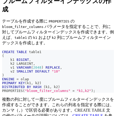
ブルームフィルターインデックスの作
成
テーブルを作成する際に
の
PROPERTIES
パラメータを指定することで、列に
bloom_filter_columns
対してブルームフィルターインデックスを作成できます。例
えば、
の
および
列にブルームフィルターイン
table1
k1
k2
デックスを作成します。
CREATE
TABLE
 table1
(
    k1 
BIGINT
,
    k2 LARGEINT
,
    v1 
VARCHAR
(
2048
)
REPLACE
,
    v2 
SMALLINT
DEFAULT
"10"
)
ENGINE
=
 olap
PRIMARY
KEY
(
k1
,
 k2
)
DISTRIBUTED
BY
HASH
(
k1
,
 k2
)
PROPERTIES
(
"bloom_filter_columns"
=
"k1,k2"
)
;
複数の列に対して一度にブルームフィルターインデックスを
作成することができます。これらの列名を指定する際には、
カンマ（
）で区切る必要があります。CREATE TABLE 文
,
の他のパラメータの説明については、
CREATE TABLE
を参