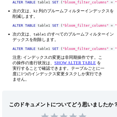
ALTER
TABLE
 table1 
SET
(
"bloom_filter_columns"
=
"
次の文は、
列のブルームフィルターインデックスを
k2
削減します。
ALTER
TABLE
 table1 
SET
(
"bloom_filter_columns"
=
"
次の文は、
のすべてのブルームフィルターイン
table1
デックスを削除します。
ALTER
TABLE
 table1 
SET
(
"bloom_filter_columns"
=
"
注意: インデックスの変更は非同期操作です。こ
の操作の進行状況は、
SHOW ALTER TABLE
を
実行することで確認できます。テーブルごとに一
度に1つのインデックス変更タスクしか実行でき
ません。
このドキュメントについてどう思いましたか