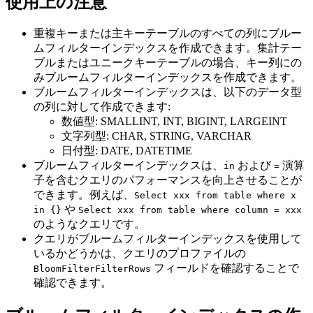
使用上の注意
重複キーまたは主キーテーブルのすべての列にブルー
ムフィルターインデックスを作成できます。集計テー
ブルまたはユニークキーテーブルの場合、キー列にの
みブルームフィルターインデックスを作成できます。
ブルームフィルターインデックスは、以下のデータ型
の列に対して作成できます:
数値型: SMALLINT, INT, BIGINT, LARGEINT
文字列型: CHAR, STRING, VARCHAR
日付型: DATE, DATETIME
ブルームフィルターインデックスは、
および
演算
in
=
子を含むクエリのパフォーマンスを向上させることが
できます。例えば、
Select xxx from table where x
や
in {}
Select xxx from table where column = xxx
のようなクエリです。
クエリがブルームフィルターインデックスを使用して
いるかどうかは、クエリのプロファイルの
フィールドを確認することで
BloomFilterFilterRows
確認できます。