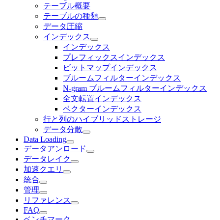
テーブル概要
テーブルの種類
データ圧縮
インデックス
インデックス
プレフィックスインデックス
ビットマップインデックス
ブルームフィルターインデックス
N-gram ブルームフィルターインデックス
全文転置インデックス
ベクターインデックス
行と列のハイブリッドストレージ
データ分散
Data Loading
データアンロード
データレイク
加速クエリ
統合
管理
リファレンス
FAQ
ベンチマーク