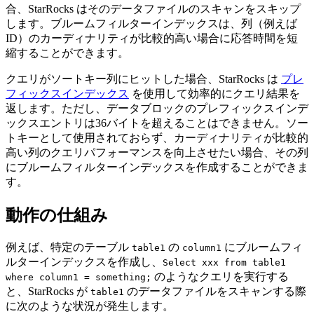
合、StarRocks はそのデータファイルのスキャンをスキップ
します。ブルームフィルターインデックスは、列（例えば
ID）のカーディナリティが比較的高い場合に応答時間を短
縮することができます。
クエリがソートキー列にヒットした場合、StarRocks は
プレ
フィックスインデックス
を使用して効率的にクエリ結果を
返します。ただし、データブロックのプレフィックスインデ
ックスエントリは36バイトを超えることはできません。ソー
トキーとして使用されておらず、カーディナリティが比較的
高い列のクエリパフォーマンスを向上させたい場合、その列
にブルームフィルターインデックスを作成することができま
す。
動作の仕組み
例えば、特定のテーブル
の
にブルームフィ
table1
column1
ルターインデックスを作成し、
Select xxx from table1
のようなクエリを実行する
where column1 = something;
と、StarRocks が
のデータファイルをスキャンする際
table1
に次のような状況が発生します。