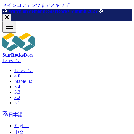
メインコンテンツまでスキップ
🎉️
Watch on demand: StarRocks Summit 2025
🎉️
StarRocks
Docs
Latest-4.1
Latest-4.1
4.0
Stable-3.5
3.4
3.3
3.2
3.1
日本語
English
中文