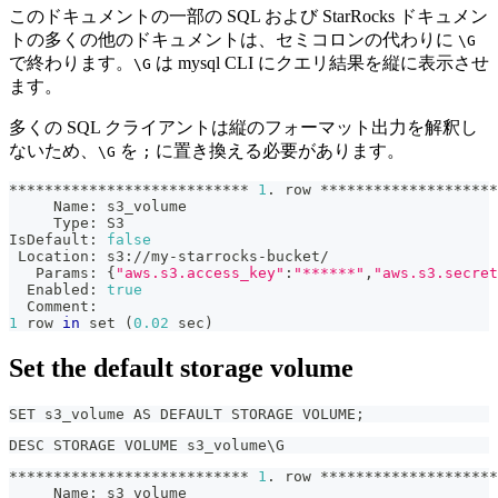
このドキュメントの一部の SQL および StarRocks ドキュメン
トの多くの他のドキュメントは、セミコロンの代わりに
\G
で終わります。
は mysql CLI にクエリ結果を縦に表示させ
\G
ます。
多くの SQL クライアントは縦のフォーマット出力を解釈し
ないため、
を
に置き換える必要があります。
\G
;
*************************** 
1
. row ********************
     Name: s3_volume
     Type: S3
IsDefault: 
false
 Location: s3://my-starrocks-bucket/
   Params: 
{
"aws.s3.access_key"
:
"******"
,
"aws.s3.secret
  Enabled: 
true
  Comment:
1
 row 
in
set
(
0.02
 sec
)
Set the default storage volume
SET s3_volume AS DEFAULT STORAGE VOLUME;
DESC STORAGE VOLUME s3_volume\G
*************************** 
1
. row ********************
     Name: s3_volume