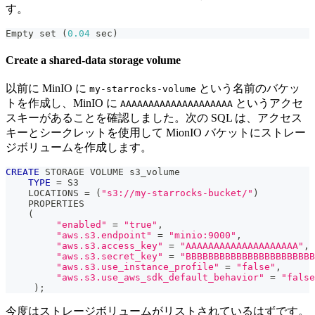
す。
Empty 
set
(
0.04
 sec
)
Create a shared-data storage volume
以前に MinIO に
という名前のバケッ
my-starrocks-volume
トを作成し、MinIO に
というアクセ
AAAAAAAAAAAAAAAAAAAA
スキーがあることを確認しました。次の SQL は、アクセス
キーとシークレットを使用して MionIO バケットにストレー
ジボリュームを作成します。
CREATE
 STORAGE VOLUME s3_volume
TYPE
=
 S3
    LOCATIONS 
=
(
"s3://my-starrocks-bucket/"
)
    PROPERTIES
(
"enabled"
=
"true"
,
"aws.s3.endpoint"
=
"minio:9000"
,
"aws.s3.access_key"
=
"AAAAAAAAAAAAAAAAAAAA"
,
"aws.s3.secret_key"
=
"BBBBBBBBBBBBBBBBBBBBBBB
"aws.s3.use_instance_profile"
=
"false"
,
"aws.s3.use_aws_sdk_default_behavior"
=
"false
)
;
今度はストレージボリュームがリストされているはずです。