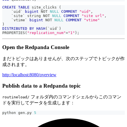
CREATE
TABLE
 site_clicks 
(
`
uid
`
bigint
NOT
NULL
COMMENT
"uid"
,
`
site
`
 string 
NOT
NULL
COMMENT
"site url"
,
`
vtime
`
bigint
NOT
NULL
COMMENT
"vtime"
)
DISTRIBUTED
BY
HASH
(
`
uid
`
)
PROPERTIES
(
"replication_num"
=
"1"
)
;
Open the Redpanda Console
まだトピックはありませんが、次のステップでトピックが作
成されます。
http://localhost:8080/overview
Publish data to a Redpanda topic
フォルダ内のコマンドシェルからこのコマン
routineload/
ドを実行してデータを生成します：
python gen
.
py 
5