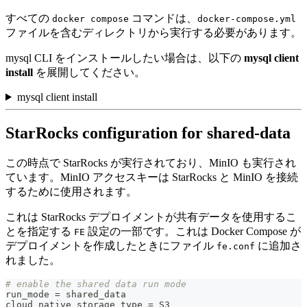
すべての
コマンドは、
docker compose
docker-compose.yml
ファイルを含むディレクトリから実行する必要があります。
mysql CLI をインストールしたい場合は、以下の
mysql client
install
を展開してください。
mysql client install
StarRocks configuration for shared-data
この時点で StarRocks が実行されており、MinIO も実行され
ています。MinIO アクセスキーは StarRocks と MinIO を接続
するために使用されます。
これは StarRocks デプロイメントが共有データを使用するこ
とを指定する
設定の一部です。これは Docker Compose が
FE
デプロイメントを作成したときにファイル
に追加さ
fe.conf
れました。
# enable the shared data run mode
run_mode 
=
 shared_data
cloud_native_storage_type 
=
 S3