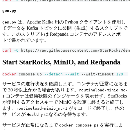
gen.py
は、Apache Kafka 用の Python クライアントを使用し
gen.py
てデータを Kafka トピックに公開（生成）するスクリプトで
す。このスクリプトは Redpanda コンテナのアドレスとポー
トで書かれています。
curl
-O
 https://raw.githubusercontent.com/StarRocks/dem
Start StarRocks, MinIO, and Redpanda
docker
 compose up 
--detach
--wait
 --wait-timeout 
120
サービスの進行状況を確認します。コンテナが正常になるま
で 30 秒以上かかる場合があります。
routineload-minio_mc-
コンテナは健康状態のインジケータを表示せず、StarRocks
1
が使用するアクセスキーで MinIO を設定し終えると終了し
ます。
が
コードで終了し、他の
routineload-minio_mc-1
0
サービスが
になるのを待ちます。
Healthy
サービスが正常になるまで
を実行しま
docker compose ps