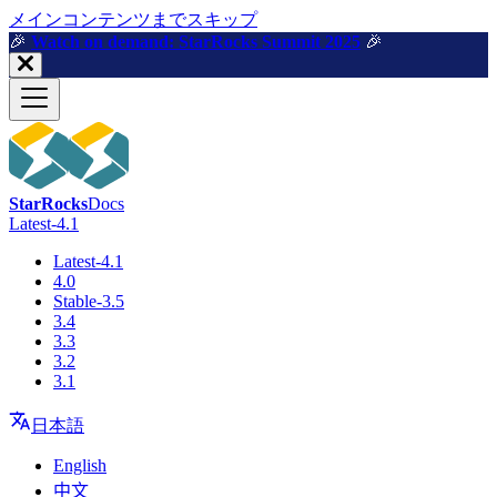
メインコンテンツまでスキップ
🎉️
Watch on demand: StarRocks Summit 2025
🎉️
StarRocks
Docs
Latest-4.1
Latest-4.1
4.0
Stable-3.5
3.4
3.3
3.2
3.1
日本語
English
中文