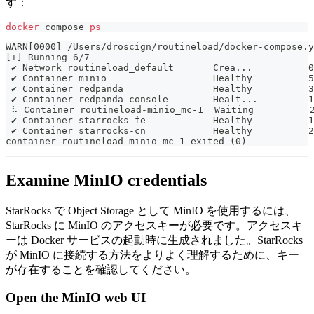
す：
docker
 compose 
ps
WARN[0000] /Users/droscign/routineload/docker-compose.y
[+] Running 6/7
 ✔ Network routineload_default       Crea...          0
 ✔ Container minio                   Healthy          5
 ✔ Container redpanda                Healthy          3
 ✔ Container redpanda-console        Healt...         1
 ⠧ Container routineload-minio_mc-1  Waiting          
 ✔ Container starrocks-fe            Healthy          1
 ✔ Container starrocks-cn            Healthy          2
container routineload-minio_mc-1 exited (0)
Examine MinIO credentials
StarRocks で Object Storage として MinIO を使用するには、
StarRocks に MinIO のアクセスキーが必要です。アクセスキ
ーは Docker サービスの起動時に生成されました。StarRocks
が MinIO に接続する方法をよりよく理解するために、キー
が存在することを確認してください。
Open the MinIO web UI