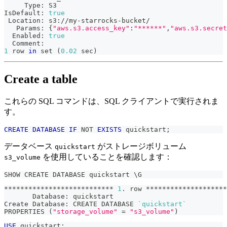
     Type: S3
IsDefault: 
true
 Location: s3://my-starrocks-bucket/
   Params: 
{
"aws.s3.access_key"
:
"******"
,
"aws.s3.secret
  Enabled: 
true
  Comment:
1
 row 
in
set
(
0.02
 sec
)
Create a table
これらの SQL コマンドは、SQL クライアントで実行されま
す。
CREATE
DATABASE
IF
NOT
EXISTS
 quickstart
;
データベース
がストレージボリューム
quickstart
を使用していることを確認します：
s3_volume
SHOW CREATE DATABASE quickstart \G
*************************** 
1
. row ********************
       Database: quickstart
Create Database: CREATE DATABASE 
`
quickstart
`
PROPERTIES 
(
"storage_volume"
=
"s3_volume"
)
USE
 quickstart
;