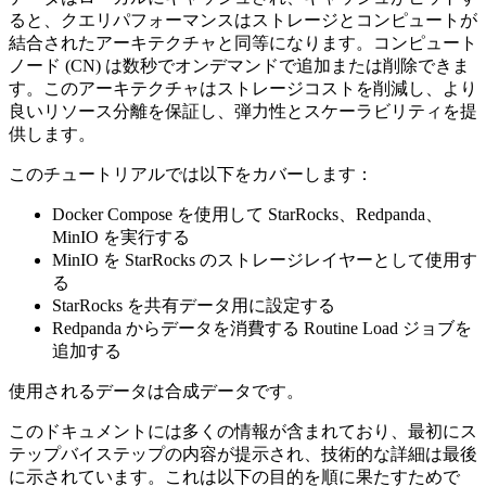
ると、クエリパフォーマンスはストレージとコンピュートが
結合されたアーキテクチャと同等になります。コンピュート
ノード (CN) は数秒でオンデマンドで追加または削除できま
す。このアーキテクチャはストレージコストを削減し、より
良いリソース分離を保証し、弾力性とスケーラビリティを提
供します。
このチュートリアルでは以下をカバーします：
Docker Compose を使用して StarRocks、Redpanda、
MinIO を実行する
MinIO を StarRocks のストレージレイヤーとして使用す
る
StarRocks を共有データ用に設定する
Redpanda からデータを消費する Routine Load ジョブを
追加する
使用されるデータは合成データです。
このドキュメントには多くの情報が含まれており、最初にス
テップバイステップの内容が提示され、技術的な詳細は最後
に示されています。これは以下の目的を順に果たすためで