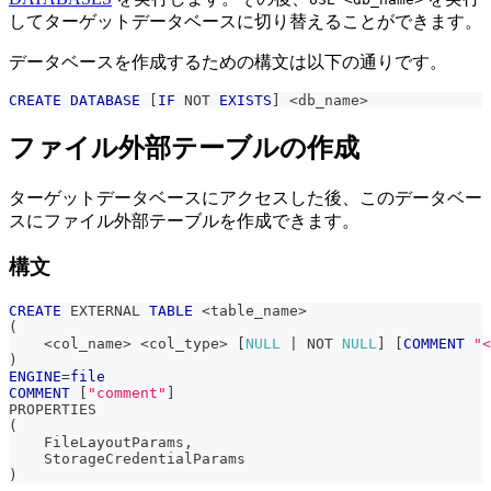
してターゲットデータベースに切り替えることができます。
データベースを作成するための構文は以下の通りです。
CREATE
DATABASE
[
IF
NOT
EXISTS
]
<
db_name
>
ファイル外部テーブルの作成
ターゲットデータベースにアクセスした後、このデータベー
スにファイル外部テーブルを作成できます。
構文
CREATE
 EXTERNAL 
TABLE
<
table_name
>
(
<
col_name
>
<
col_type
>
[
NULL
|
NOT
NULL
]
[
COMMENT
"<
)
ENGINE
=
file
COMMENT
[
"comment"
]
PROPERTIES
(
    FileLayoutParams
,
    StorageCredentialParams
)