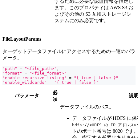
するために必要な認証情報を指定し
ます。このプロパティは AWS S3 お
よびその他の S3 互換ストレージシ
ステムにのみ必要です。
FileLayoutParams
ターゲットデータファイルにアクセスするための一連のパラ
メータ。
"path"
=
"<file_path>"
,
"format"
=
"<file_format>"
"enable_recursive_listing"
=
"{ true | false }"
"enable_wildcards"
=
"{ true | false }"
必
パラメータ
説
須
データファイルのパス。
データファイルが HDFS 
hdfs://<HDFS の IP アドレス
トのポート番号は 8020 で
合、指定する必要はありませ