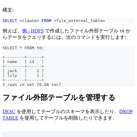
構文:
SELECT
<
clause
>
FROM
<
file_external_table
>
例えば、
例 - HDFS
で作成したファイル外部テーブル
か
t0
らデータをクエリするには、次のコマンドを実行します:
SELECT * FROM t0;
+--------+------+
| name   | id   |
+--------+------+
| jack   |    2 |
| lily   |    1 |
+--------+------+
2 rows in set (0.08 sec)
ファイル外部テーブルを管理する
DESC
を使用してテーブルのスキーマを表示したり、
DROP
TABLE
を使用してテーブルを削除したりできます。