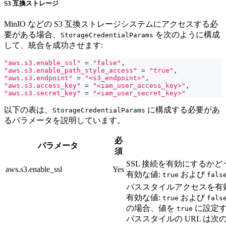
S3 互換ストレージ
MinIO などの S3 互換ストレージシステムにアクセスする必
要がある場合、
を次のように構成
StorageCredentialParams
して、統合を成功させます:
"aws.s3.enable_ssl"
=
"false"
,
"aws.s3.enable_path_style_access"
=
"true"
,
"aws.s3.endpoint"
=
"<s3_endpoint>"
,
"aws.s3.access_key"
=
"<iam_user_access_key>"
,
"aws.s3.secret_key"
=
"<iam_user_secret_key>"
以下の表は、
に構成する必要があ
StorageCredentialParams
るパラメータを説明しています。
必
パラメータ
須
SSL 接続を有効にするか
aws.s3.enable_ssl
Yes
有効な値:
および
true
fals
パススタイルアクセスを有
有効な値:
および
true
fals
の場合、値を
に設定す
true
パススタイルの URL は次