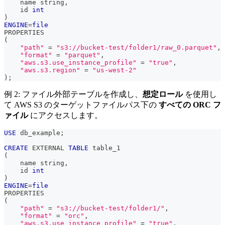
    name string
,
    id 
int
)
ENGINE
=
file
PROPERTIES 
(
"path"
=
"s3://bucket-test/folder1/raw_0.parquet"
,
"format"
=
"parquet"
,
"aws.s3.use_instance_profile"
=
"true"
,
"aws.s3.region"
=
"us-west-2"
)
;
例 2: ファイル外部テーブルを作成し、
想定ロール
を使用し
て AWS S3 のターゲットファイルパス下の
すべての ORC フ
ァイル
にアクセスします。
USE
 db_example
;
CREATE
 EXTERNAL 
TABLE
 table_1
(
    name string
,
    id 
int
)
ENGINE
=
file
PROPERTIES 
(
"path"
=
"s3://bucket-test/folder1/"
,
"format"
=
"orc"
,
"aws.s3.use_instance_profile"
=
"true"
,