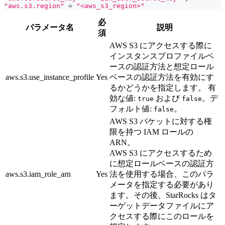
"aws.s3.region"
=
"<aws_s3_region>"
必
パラメータ名
説明
須
AWS S3 にアクセスする際に
インスタンスプロファイルベ
ースの認証方法と想定ロール
aws.s3.use_instance_profile
Yes
ベースの認証方法を有効にす
るかどうかを指定します。 有
効な値:
および
。デ
true
false
フォルト値:
。
false
AWS S3 バケットに対する権
限を持つ IAM ロールの
ARN。
AWS S3 にアクセスするため
に想定ロールベースの認証方
aws.s3.iam_role_arn
Yes
法を使用する場合、このパラ
メータを指定する必要があり
ます。その後、StarRocks はタ
ーゲットデータファイルにア
クセスする際にこのロールを