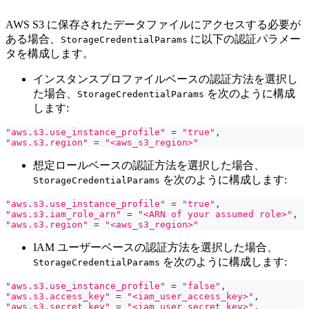
AWS S3 に保存されたデータファイルにアクセスする必要が
ある場合、
に以下の認証パラメー
StorageCredentialParams
タを構成します。
インスタンスプロファイルベースの認証方法を選択し
た場合、
を次のように構成
StorageCredentialParams
します:
"aws.s3.use_instance_profile"
=
"true"
,
"aws.s3.region"
=
"<aws_s3_region>"
想定ロールベースの認証方法を選択した場合、
を次のように構成します:
StorageCredentialParams
"aws.s3.use_instance_profile"
=
"true"
,
"aws.s3.iam_role_arn"
=
"<ARN of your assumed role>"
,
"aws.s3.region"
=
"<aws_s3_region>"
IAM ユーザーベースの認証方法を選択した場合、
を次のように構成します:
StorageCredentialParams
"aws.s3.use_instance_profile"
=
"false"
,
"aws.s3.access_key"
=
"<iam_user_access_key>"
,
"aws.s3.secret_key"
=
"<iam_user_secret_key>"
,