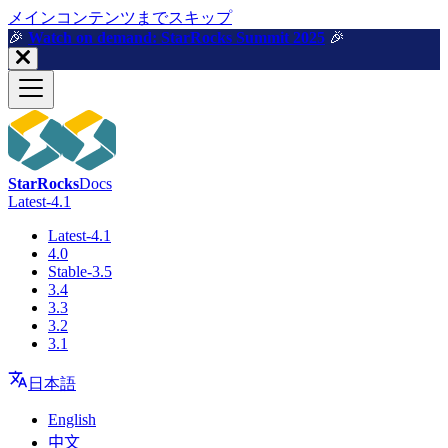
メインコンテンツまでスキップ
🎉️
Watch on demand: StarRocks Summit 2025
🎉️
StarRocks
Docs
Latest-4.1
Latest-4.1
4.0
Stable-3.5
3.4
3.3
3.2
3.1
日本語
English
中文