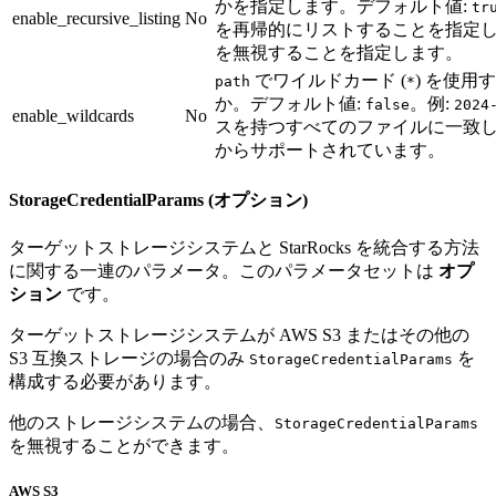
かを指定します。デフォルト値:
tr
enable_recursive_listing
No
を再帰的にリストすることを指定
を無視することを指定します。
でワイルドカード (
) を使
path
*
か。デフォルト値:
。例:
false
2024
enable_wildcards
No
スを持つすべてのファイルに一致します
からサポートされています。
StorageCredentialParams (オプション)
ターゲットストレージシステムと StarRocks を統合する方法
に関する一連のパラメータ。このパラメータセットは
オプ
ション
です。
ターゲットストレージシステムが AWS S3 またはその他の
S3 互換ストレージの場合のみ
を
StorageCredentialParams
構成する必要があります。
他のストレージシステムの場合、
StorageCredentialParams
を無視することができます。
AWS S3