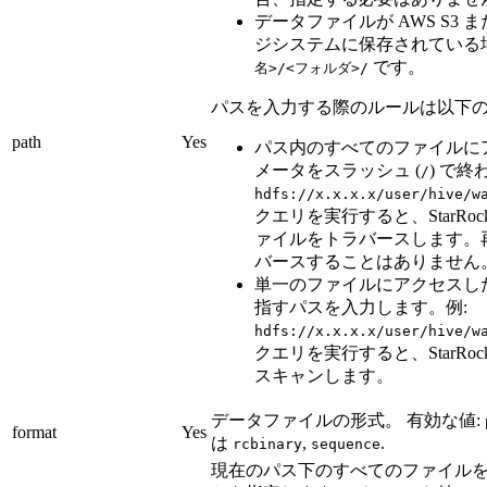
データファイルが AWS S3 
ジシステムに保存されている
です。
名>/<フォルダ>/
パスを入力する際のルールは以下の
path
Yes
パス内のすべてのファイルに
メータをスラッシュ (
) で終
/
hdfs://x.x.x.x/user/hive/w
クエリを実行すると、StarRo
ァイルをトラバースします。
バースすることはありません
単一のファイルにアクセスし
指すパスを入力します。例:
hdfs://x.x.x.x/user/hive/w
クエリを実行すると、StarRo
スキャンします。
データファイルの形式。 有効な値:
format
Yes
は
,
.
rcbinary
sequence
現在のパス下のすべてのファイル