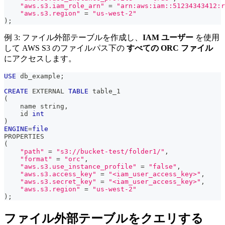
"aws.s3.iam_role_arn"
=
"arn:aws:iam::51234343412:r
"aws.s3.region"
=
"us-west-2"
)
;
例 3: ファイル外部テーブルを作成し、
IAM ユーザー
を使用
して AWS S3 のファイルパス下の
すべての ORC ファイル
にアクセスします。
USE
 db_example
;
CREATE
 EXTERNAL 
TABLE
 table_1
(
    name string
,
    id 
int
)
ENGINE
=
file
PROPERTIES 
(
"path"
=
"s3://bucket-test/folder1/"
,
"format"
=
"orc"
,
"aws.s3.use_instance_profile"
=
"false"
,
"aws.s3.access_key"
=
"<iam_user_access_key>"
,
"aws.s3.secret_key"
=
"<iam_user_access_key>"
,
"aws.s3.region"
=
"us-west-2"
)
;
ファイル外部テーブルをクエリする