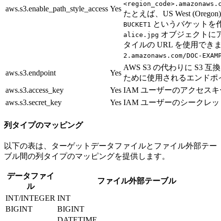
<region_code>.amazonaws.
aws.s3.enable_path_style_access
Yes
たとえば、US West (Oreg
というバケットを
BUCKET1
オブジェクトに
alice.jpg
タイルの URL を使用できま
2.amazonaws.com/DOC-EXAM
AWS S3 の代わりに S3
aws.s3.endpoint
Yes
ために使用されるエンドポ
aws.s3.access_key
Yes
IAM ユーザーのアクセス
aws.s3.secret_key
Yes
IAM ユーザーのシークレ
列タイプのマッピング
以下の表は、ターゲットデータファイルとファイル外部テー
ブル間の列タイプのマッピングを提供します。
データファイ
ファイル外部テーブル
ル
INT/INTEGER
INT
BIGINT
BIGINT
DATETIME.