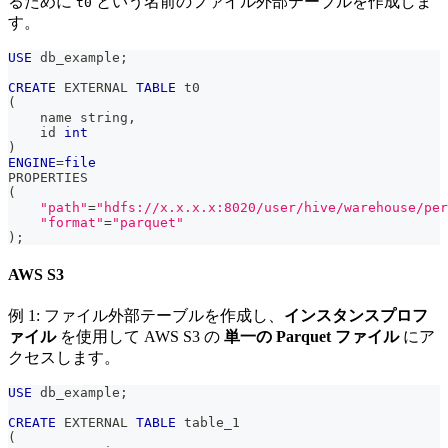
るために
という名前のファイル外部テーブルを作成しま
t0
す。
USE
 db_example
;
CREATE
 EXTERNAL 
TABLE
 t0
(
    name string
,
    id 
int
)
ENGINE
=
file
PROPERTIES 
(
"path"
=
"hdfs://x.x.x.x:8020/user/hive/warehouse/per
"format"
=
"parquet"
)
;
AWS S3
例 1: ファイル外部テーブルを作成し、
インスタンスプロフ
ァイル
を使用して AWS S3 の
単一の Parquet ファイル
にア
クセスします。
USE
 db_example
;
CREATE
 EXTERNAL 
TABLE
 table_1
(