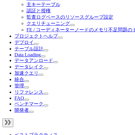
主キーテーブル
認証と授権
監査ログベースのリソースグループ設定
クエリチューニング
FE / コーディネーターノードのメモリ不足問題
プロジェクトヘルプ
デプロイ
テーブル設計
Data Loading
データアンロード
データレイク
加速クエリ
統合
管理
リファレンス
FAQ
ベンチマーク
開発者
ベストプラクティス