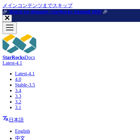
メインコンテンツまでスキップ
🎉️
Watch on demand: StarRocks Summit 2025
🎉️
StarRocks
Docs
Latest-4.1
Latest-4.1
4.0
Stable-3.5
3.4
3.3
3.2
3.1
日本語
English
中文