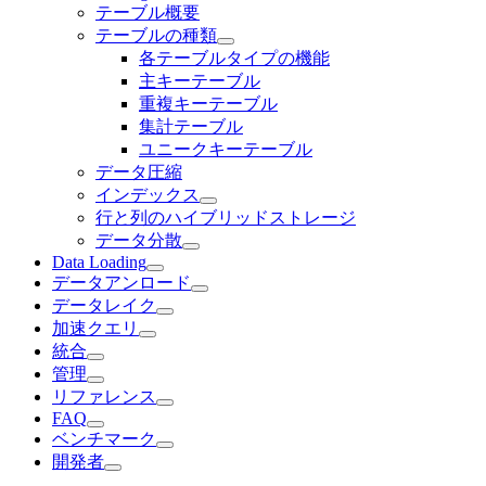
テーブル概要
テーブルの種類
各テーブルタイプの機能
主キーテーブル
重複キーテーブル
集計テーブル
ユニークキーテーブル
データ圧縮
インデックス
行と列のハイブリッドストレージ
データ分散
Data Loading
データアンロード
データレイク
加速クエリ
統合
管理
リファレンス
FAQ
ベンチマーク
開発者