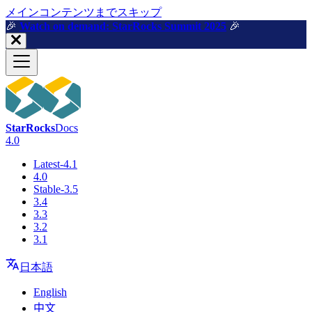
メインコンテンツまでスキップ
🎉️
Watch on demand: StarRocks Summit 2025
🎉️
StarRocks
Docs
4.0
Latest-4.1
4.0
Stable-3.5
3.4
3.3
3.2
3.1
日本語
English
中文