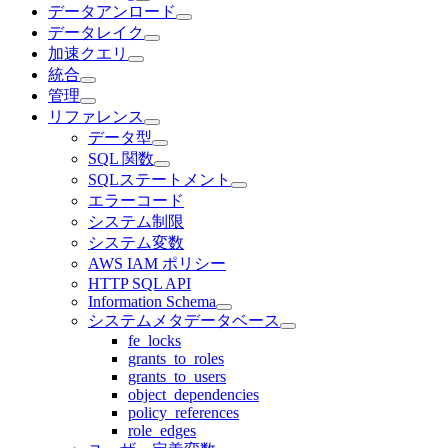
データアンロード
データレイク
加速クエリ
統合
管理
リファレンス
データ型
SQL 関数
SQLステートメント
エラーコード
システム制限
システム変数
AWS IAM ポリシー
HTTP SQL API
Information Schema
システムメタデータベース
fe_locks
grants_to_roles
grants_to_users
object_dependencies
policy_references
role_edges