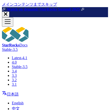
メインコンテンツまでスキップ
🎉️
Watch on demand: StarRocks Summit 2025
🎉️
StarRocks
Docs
Stable-3.5
Latest-4.1
4.0
Stable-3.5
3.4
3.3
3.2
3.1
日本語
English
中文