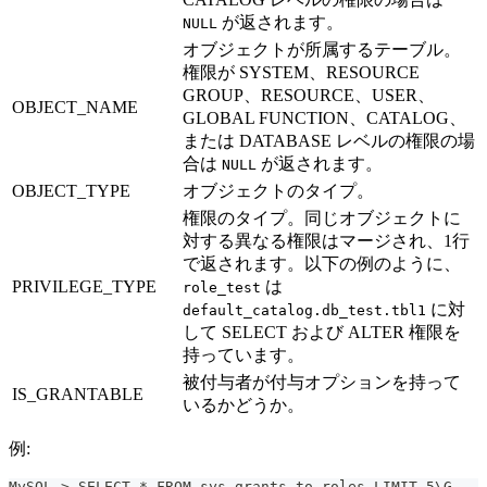
が返されます。
NULL
オブジェクトが所属するテーブル。
権限が SYSTEM、RESOURCE
GROUP、RESOURCE、USER、
OBJECT_NAME
GLOBAL FUNCTION、CATALOG、
または DATABASE レベルの権限の場
合は
が返されます。
NULL
OBJECT_TYPE
オブジェクトのタイプ。
権限のタイプ。同じオブジェクトに
対する異なる権限はマージされ、1行
で返されます。以下の例のように、
PRIVILEGE_TYPE
は
role_test
に対
default_catalog.db_test.tbl1
して SELECT および ALTER 権限を
持っています。
被付与者が付与オプションを持って
IS_GRANTABLE
いるかどうか。
例:
MySQL > SELECT * FROM sys.grants_to_roles LIMIT 5\G