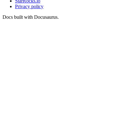
StarRocks.io
Privacy policy
Docs built with Docusaurus.