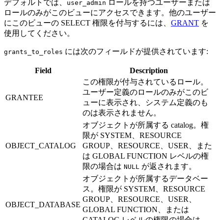
デフォルトでは、
ロールを持つユーザーまたは
user_admin
ロールのみがこのビューにアクセスできます。他のユーザー
にこのビューの SELECT 権限を付与するには、
GRANT
を
使用してください。
には次のフィールドが提供されています:
grants_to_roles
Field
Description
この権限が付与されているロール。
ユーザー定義のロールのみがこのビ
GRANTEE
ューに表示され、システム定義のも
のは表示されません。
オブジェクトが所属する catalog。権
限が SYSTEM、RESOURCE
OBJECT_CATALOG
GROUP、RESOURCE、USER、また
は GLOBAL FUNCTION レベルの権
限の場合は
が返されます。
NULL
オブジェクトが所属するデータベー
ス。権限が SYSTEM、RESOURCE
GROUP、RESOURCE、USER、
OBJECT_DATABASE
GLOBAL FUNCTION、または
CATALOG レベルの権限の場合は