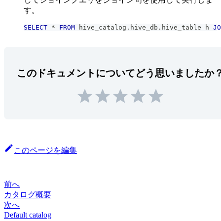
す。
SELECT
*
FROM
 hive_catalog
.
hive_db
.
hive_table h 
JO
このドキュメントについてどう思いましたか
このページを編集
前へ
カタログ概要
次へ
Default catalog