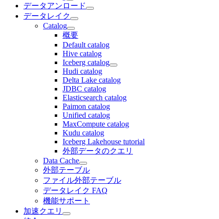
データアンロード
データレイク
Catalog
概要
Default catalog
Hive catalog
Iceberg catalog
Hudi catalog
Delta Lake catalog
JDBC catalog
Elasticsearch catalog
Paimon catalog
Unified catalog
MaxCompute catalog
Kudu catalog
Iceberg Lakehouse tutorial
外部データのクエリ
Data Cache
外部テーブル
ファイル外部テーブル
データレイク FAQ
機能サポート
加速クエリ