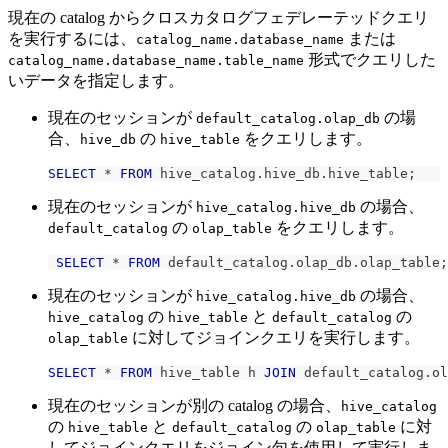
現在の catalog からクロスカタログフェデレーテッドクエリ
を実行するには、
または
catalog_name.database_name
形式でクエリした
catalog_name.database_name.table_name
いデータを指定します。
現在のセッションが
の場
default_catalog.olap_db
合、
の
をクエリします。
hive_db
hive_table
SELECT
*
FROM
 hive_catalog
.
hive_db
.
hive_table
;
現在のセッションが
の場合、
hive_catalog.hive_db
の
をクエリします。
default_catalog
olap_table
SELECT
*
FROM
 default_catalog
.
olap_db
.
olap_table
;
現在のセッションが
の場合、
hive_catalog.hive_db
の
と
の
hive_catalog
hive_table
default_catalog
に対してジョインクエリを実行します。
olap_table
SELECT
*
FROM
 hive_table h 
JOIN
 default_catalog
.
ol
現在のセッションが別の catalog の場合、
hive_catalog
の
と
の
に対
hive_table
default_catalog
olap_table
してジョインクエリをジョイン句を使用して実行しま