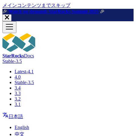
メインコンテンツまでスキップ
🎉️
Watch on demand: StarRocks Summit 2025
🎉️
StarRocks
Docs
Stable-3.5
Latest-4.1
4.0
Stable-3.5
3.4
3.3
3.2
3.1
日本語
English
中文