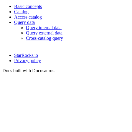
Basic concepts
Catalog
Access catalog
Query data
Query internal data
Query external data
Cross-catalog query
StarRocks.io
Privacy policy
Docs built with Docusaurus.