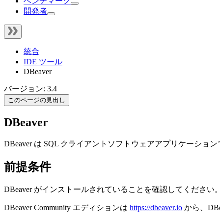
ベンチマーク
開発者
統合
IDE ツール
DBeaver
バージョン: 3.4
このページの見出し
DBeaver
DBeaver は SQL クライアントソフトウェアアプリ
前提条件
DBeaver がインストールされていることを確認してください
DBeaver Community エディションは
https://dbeaver.io
から、DBe