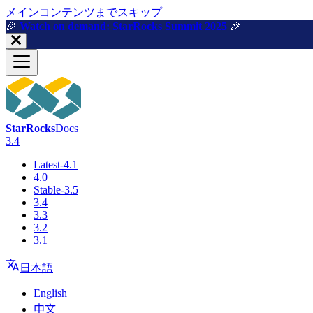
メインコンテンツまでスキップ
🎉️
Watch on demand: StarRocks Summit 2025
🎉️
StarRocks
Docs
3.4
Latest-4.1
4.0
Stable-3.5
3.4
3.3
3.2
3.1
日本語
English
中文