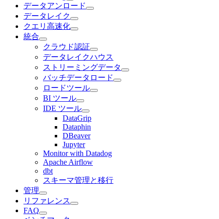
データアンロード
データレイク
クエリ高速化
統合
クラウド認証
データレイクハウス
ストリーミングデータ
バッチデータロード
ロードツール
BI ツール
IDE ツール
DataGrip
Dataphin
DBeaver
Jupyter
Monitor with Datadog
Apache Airflow
dbt
スキーマ管理と移行
管理
リファレンス
FAQ