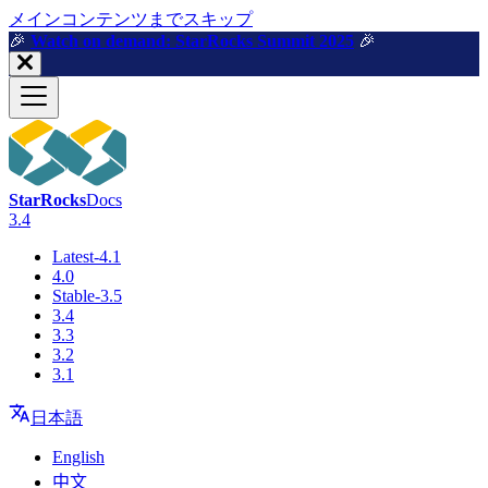
メインコンテンツまでスキップ
🎉️
Watch on demand: StarRocks Summit 2025
🎉️
StarRocks
Docs
3.4
Latest-4.1
4.0
Stable-3.5
3.4
3.3
3.2
3.1
日本語
English
中文