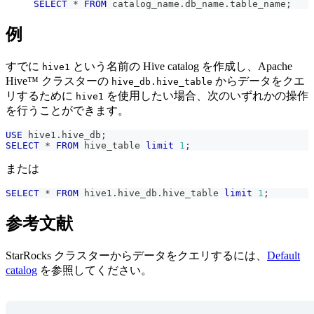
SELECT
*
FROM
 catalog_name
.
db_name
.
table_name
;
例
すでに
という名前の Hive catalog を作成し、Apache
hive1
Hive™ クラスターの
からデータをクエ
hive_db.hive_table
リするために
を使用したい場合、次のいずれかの操作
hive1
を行うことができます。
USE
 hive1
.
hive_db
;
SELECT
*
FROM
 hive_table 
limit
1
;
または
SELECT
*
FROM
 hive1
.
hive_db
.
hive_table 
limit
1
;
参考文献
StarRocks クラスターからデータをクエリするには、
Default
catalog
を参照してください。