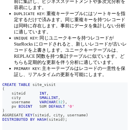
前に集計し、ビジネスステートメントや多次元分析を
容易にします。
: 重複キーテーブルにはソートキーを指
DUPLICATE KEY
定するだけで済みます。同じ重複キーを持つレコード
は同時に存在します。事前にデータを集計しない分析
に適しています。
: 同じユニークキーを持つレコードが
UNIQUE KEY
StarRocks にロードされると、新しいレコードが古いレ
コードを上書きします。ユニークキーテーブルは、
REPLACE 関数を持つ集計テーブルに似ています。ど
ちらも定期的な更新を伴う分析に適しています。
: 主キーテーブルはレコードの一意性を保
PRIMARY KEY
証し、リアルタイムの更新を可能にします。
CREATE
TABLE
 site_visit
(
    siteid      
INT
,
    city        
SMALLINT
,
    username    
VARCHAR
(
32
)
,
    pv 
BIGINT
   SUM 
DEFAULT
'0'
)
AGGREGATE 
KEY
(
siteid
,
 city
,
 username
)
DISTRIBUTED
BY
HASH
(
siteid
)
;