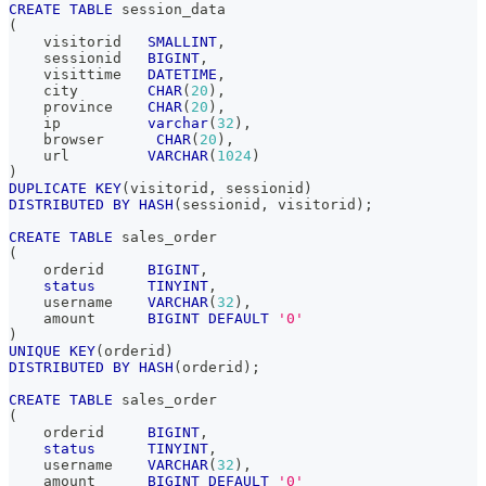
CREATE
TABLE
 session_data
(
    visitorid   
SMALLINT
,
    sessionid   
BIGINT
,
    visittime   
DATETIME
,
    city        
CHAR
(
20
)
,
    province    
CHAR
(
20
)
,
    ip          
varchar
(
32
)
,
    browser      
CHAR
(
20
)
,
    url         
VARCHAR
(
1024
)
)
DUPLICATE
KEY
(
visitorid
,
 sessionid
)
DISTRIBUTED
BY
HASH
(
sessionid
,
 visitorid
)
;
CREATE
TABLE
 sales_order
(
    orderid     
BIGINT
,
status
TINYINT
,
    username    
VARCHAR
(
32
)
,
    amount      
BIGINT
DEFAULT
'0'
)
UNIQUE
KEY
(
orderid
)
DISTRIBUTED
BY
HASH
(
orderid
)
;
CREATE
TABLE
 sales_order
(
    orderid     
BIGINT
,
status
TINYINT
,
    username    
VARCHAR
(
32
)
,
    amount      
BIGINT
DEFAULT
'0'