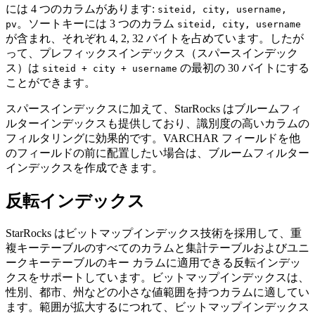
には 4 つのカラムがあります:
siteid, city, username,
。ソートキーには 3 つのカラム
pv
siteid, city, username
が含まれ、それぞれ 4, 2, 32 バイトを占めています。したが
って、プレフィックスインデックス（スパースインデック
ス）は
の最初の 30 バイトにする
siteid + city + username
ことができます。
スパースインデックスに加えて、StarRocks はブルームフィ
ルターインデックスも提供しており、識別度の高いカラムの
フィルタリングに効果的です。VARCHAR フィールドを他
のフィールドの前に配置したい場合は、ブルームフィルター
インデックスを作成できます。
反転インデックス
StarRocks はビットマップインデックス技術を採用して、重
複キーテーブルのすべてのカラムと集計テーブルおよびユニ
ークキーテーブルのキー カラムに適用できる反転インデッ
クスをサポートしています。ビットマップインデックスは、
性別、都市、州などの小さな値範囲を持つカラムに適してい
ます。範囲が拡大するにつれて、ビットマップインデックス