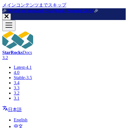
メインコンテンツまでスキップ
🎉️
Watch on demand: StarRocks Summit 2025
🎉️
StarRocks
Docs
3.2
Latest-4.1
4.0
Stable-3.5
3.4
3.3
3.2
3.1
日本語
English
中文