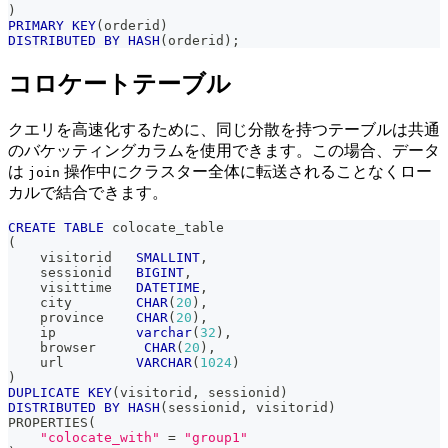
)
PRIMARY
KEY
(
orderid
)
DISTRIBUTED
BY
HASH
(
orderid
)
;
コロケートテーブル
クエリを高速化するために、同じ分散を持つテーブルは共通
のバケッティングカラムを使用できます。この場合、データ
は
操作中にクラスター全体に転送されることなくロー
join
カルで結合できます。
CREATE
TABLE
 colocate_table
(
    visitorid   
SMALLINT
,
    sessionid   
BIGINT
,
    visittime   
DATETIME
,
    city        
CHAR
(
20
)
,
    province    
CHAR
(
20
)
,
    ip          
varchar
(
32
)
,
    browser      
CHAR
(
20
)
,
    url         
VARCHAR
(
1024
)
)
DUPLICATE
KEY
(
visitorid
,
 sessionid
)
DISTRIBUTED
BY
HASH
(
sessionid
,
 visitorid
)
PROPERTIES
(
"colocate_with"
=
"group1"