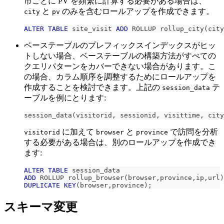
市ごとに PV を頻繁に計算する必要がある場合は、
と
のみを含むロールアップを作成できます。
city
pv
ALTER
TABLE
 site_visit 
ADD
 ROLLUP rollup_city
(
city
ベーステーブルのプレフィックスインデックスがヒッ
トしない場合、ベーステーブルの構築方法がすべての
クエリパターンをカバーできない場合があります。こ
の場合、カラム順序を調整するためにロールアップを
作成することを検討できます。上記の
テ
session_data
ーブルを例にとります:
session_data
(
visitorid
,
 sessionid
,
 visittime
,
 city
に加えて
と
で訪問を分析
visitorid
browser
province
する必要がある場合は、別のロールアップを作成でき
ます:
ALTER
TABLE
 session_data
ADD
 ROLLUP rollup_browser
(
browser
,
province
,
ip
,
url
)
DUPLICATE
KEY
(
browser
,
province
)
;
スキーマ変更