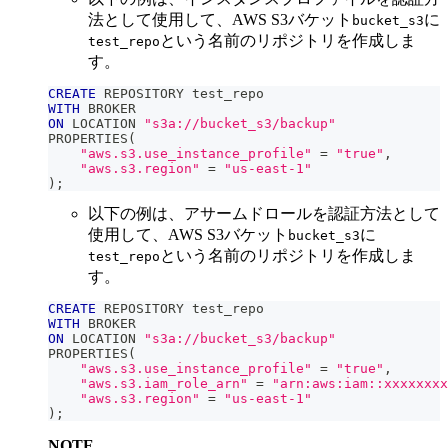
法として使用して、AWS S3バケット
に
bucket_s3
という名前のリポジトリを作成しま
test_repo
す。
CREATE
 REPOSITORY test_repo
WITH
 BROKER
ON
 LOCATION 
"s3a://bucket_s3/backup"
PROPERTIES
(
"aws.s3.use_instance_profile"
=
"true"
,
"aws.s3.region"
=
"us-east-1"
)
;
以下の例は、アサームドロールを認証方法として
使用して、AWS S3バケット
に
bucket_s3
という名前のリポジトリを作成しま
test_repo
す。
CREATE
 REPOSITORY test_repo
WITH
 BROKER
ON
 LOCATION 
"s3a://bucket_s3/backup"
PROPERTIES
(
"aws.s3.use_instance_profile"
=
"true"
,
"aws.s3.iam_role_arn"
=
"arn:aws:iam::xxxxxxxx
"aws.s3.region"
=
"us-east-1"
)
;
NOTE