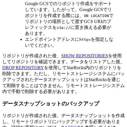
Google GCSでのリポジトリ作成をサポート
しています。したがって、Google GCSでリ
ポジトリを作成する際には、
で
ON LOCATION
リポジトリの場所として渡すGCS URIのプ
レフィックスを
に置き換える必要が
s3a://
あります。
エンドポイントアドレスに
を指定しな
https
いでください。
リポジトリが作成された後、
SHOW REPOSITORIES
を使用
してリポジトリを確認できます。データをリストアした後、
DROP REPOSITORY
を使用してStarRocks内のリポジトリを
削除できます。ただし、リモートストレージシステムにバッ
クアップされたデータスナップショットはStarRocksを通じ
て削除することはできません。リモートストレージシステム
内で手動で削除する必要があります。
データスナップショットのバックアップ
リポジトリが作成された後、データスナップショットを作成
し、リモートリポジトリにバックアップする必要がありま