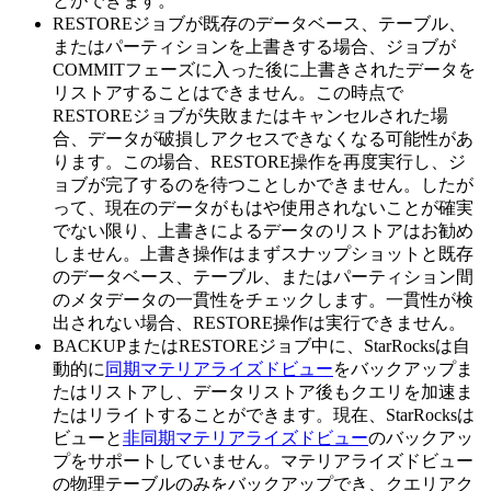
とができます。
RESTOREジョブが既存のデータベース、テーブル、
またはパーティションを上書きする場合、ジョブが
COMMITフェーズに入った後に上書きされたデータを
リストアすることはできません。この時点で
RESTOREジョブが失敗またはキャンセルされた場
合、データが破損しアクセスできなくなる可能性があ
ります。この場合、RESTORE操作を再度実行し、ジ
ョブが完了するのを待つことしかできません。したが
って、現在のデータがもはや使用されないことが確実
でない限り、上書きによるデータのリストアはお勧め
しません。上書き操作はまずスナップショットと既存
のデータベース、テーブル、またはパーティション間
のメタデータの一貫性をチェックします。一貫性が検
出されない場合、RESTORE操作は実行できません。
BACKUPまたはRESTOREジョブ中に、StarRocksは自
動的に
同期マテリアライズドビュー
をバックアップま
たはリストアし、データリストア後もクエリを加速ま
たはリライトすることができます。現在、StarRocksは
ビューと
非同期マテリアライズドビュー
のバックアッ
プをサポートしていません。マテリアライズドビュー
の物理テーブルのみをバックアップでき、クエリアク