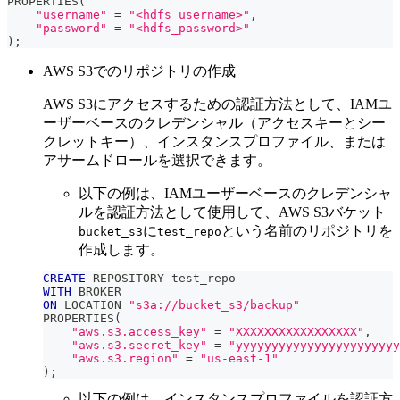
PROPERTIES
(
"username"
=
"<hdfs_username>"
,
"password"
=
"<hdfs_password>"
)
;
AWS S3でのリポジトリの作成
AWS S3にアクセスするための認証方法として、IAMユ
ーザーベースのクレデンシャル（アクセスキーとシー
クレットキー）、インスタンスプロファイル、または
アサームドロールを選択できます。
以下の例は、IAMユーザーベースのクレデンシャ
ルを認証方法として使用して、AWS S3バケット
に
という名前のリポジトリを
bucket_s3
test_repo
作成します。
CREATE
 REPOSITORY test_repo
WITH
 BROKER
ON
 LOCATION 
"s3a://bucket_s3/backup"
PROPERTIES
(
"aws.s3.access_key"
=
"XXXXXXXXXXXXXXXXX"
,
"aws.s3.secret_key"
=
"yyyyyyyyyyyyyyyyyyyyyyy
"aws.s3.region"
=
"us-east-1"
)
;
以下の例は、インスタンスプロファイルを認証方