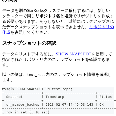
データを別のStarRocksクラスターに移行するには、新しい
クラスターで同じ
リポジトリ名
と
場所
でリポジトリを作成す
る必要があります。そうしないと、以前にバックアップされ
たデータスナップショットを表示できません。
リポジトリの
作成
を参照してください。
スナップショットの確認
データをリストアする前に、
SHOW SNAPSHOT
を使用して
指定されたリポジトリ内のスナップショットを確認できま
す。
以下の例は、
内のスナップショット情報を確認し
test_repo
ます。
mysql> SHOW SNAPSHOT ON test_repo;
+------------------+-------------------------+--------+
| Snapshot         | Timestamp               | Status |
+------------------+-------------------------+--------+
| sr_member_backup | 2023-02-07-14-45-53-143 | OK     |
+------------------+-------------------------+--------+
1 row in set (1.16 sec)