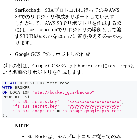
StarRocksは、S3Aプロトコルに従ってのみAWS
S3でのリポジトリ作成をサポートしています。
したがって、AWS S3でリポジトリを作成する際
には、
でリポジトリの場所として渡
ON LOCATION
すS3 URIの
を
に置き換える必要があ
s3://
s3a://
ります。
Google GCSでのリポジトリの作成
以下の例は、Google GCSバケット
に
と
bucket_gcs
test_repo
いう名前のリポジトリを作成します。
CREATE
 REPOSITORY test_repo
WITH
 BROKER
ON
 LOCATION 
"s3a://bucket_gcs/backup"
PROPERTIES
(
"fs.s3a.access.key"
=
"xxxxxxxxxxxxxxxxxxxx"
,
"fs.s3a.secret.key"
=
"yyyyyyyyyyyyyyyyyyyy"
,
"fs.s3a.endpoint"
=
"storage.googleapis.com"
)
;
NOTE
StarRocksは、S3Aプロトコルに従ってのみ