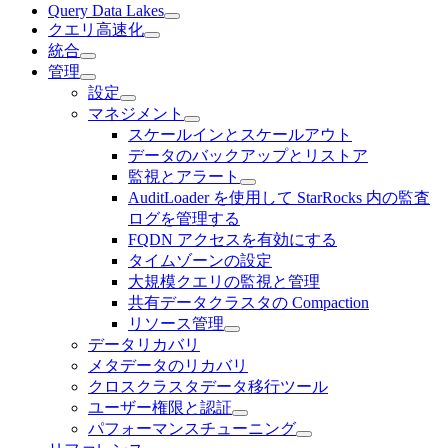
Query Data Lakes
クエリ高速化
統合
管理
設定
マネジメント
スケールインとスケールアウト
データのバックアップとリストア
監視とアラート
AuditLoader を使用して StarRocks 内の監査
ログを管理する
FQDN アクセスを有効にする
タイムゾーンの設定
大規模クエリの監視と管理
共有データクラスタの Compaction
リソース管理
データリカバリ
メタデータのリカバリ
クロスクラスタデータ移行ツール
ユーザー権限と認証
パフォーマンスチューニング