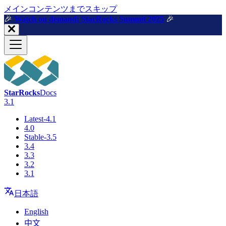
メインコンテンツまでスキップ
🎉️
Watch on demand: StarRocks Summit 2025
🎉️
StarRocks
Docs
3.1
Latest-4.1
4.0
Stable-3.5
3.4
3.3
3.2
3.1
日本語
English
中文