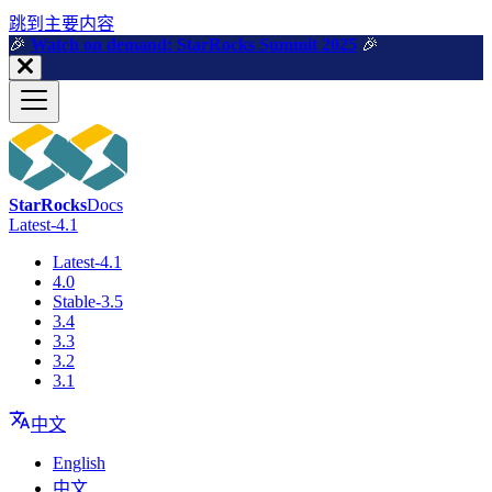
跳到主要内容
🎉️
Watch on demand: StarRocks Summit 2025
🎉️
StarRocks
Docs
Latest-4.1
Latest-4.1
4.0
Stable-3.5
3.4
3.3
3.2
3.1
中文
English
中文